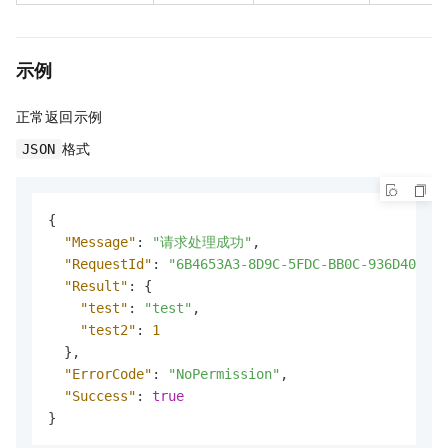
示例
正常返回示例
格式
JSON
{
"Message"
:
"请求处理成功"
,
"RequestId"
:
"6B4653A3-8D9C-5FDC-BB0C-936D40E979
"Result"
:
{
"test"
:
"test"
,
"test2"
:
1
}
,
"ErrorCode"
:
"NoPermission"
,
"Success"
:
true
}