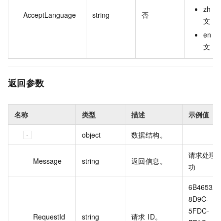
zh：
AcceptLanguage
string
否
文
en：
文
返回参数
名称
类型
描述
示例值
object
数据结构。
请求处理
Message
string
返回信息。
功
6B4653A3
8D9C-
5FDC-
RequestId
string
请求 ID。