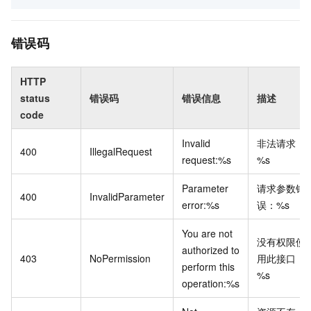
错误码
HTTP
status
错误码
错误信息
描述
code
Invalid
非法请求：
400
IllegalRequest
request:%s
%s
Parameter
请求参数错
400
InvalidParameter
error:%s
误：%s
You are not
没有权限使
authorized to
403
NoPermission
用此接口：
perform this
%s
operation:%s