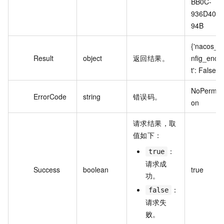
BB0C-
936D40E
94B
{'nacos_c
Result
object
返回结果。
nfig_encr
t': False}
NoPermiss
ErrorCode
string
错误码。
on
请求结果，取
值如下：
：
true
请求成
Success
boolean
true
功。
：
false
请求失
败。