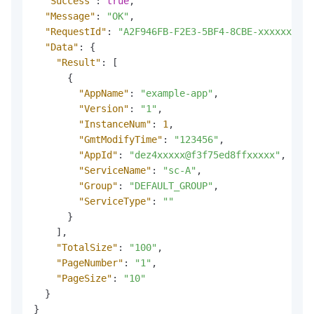
"Success"
:
true
,
"Message"
:
"OK"
,
"RequestId"
:
"A2F946FB-F2E3-5BF4-8CBE-xxxxxxxx"
,
"Data"
:
{
"Result"
:
[
{
"AppName"
:
"example-app"
,
"Version"
:
"1"
,
"InstanceNum"
:
1
,
"GmtModifyTime"
:
"123456"
,
"AppId"
:
"dez4xxxxx@f3f75ed8ffxxxxx"
,
"ServiceName"
:
"sc-A"
,
"Group"
:
"DEFAULT_GROUP"
,
"ServiceType"
:
""
}
]
,
"TotalSize"
:
"100"
,
"PageNumber"
:
"1"
,
"PageSize"
:
"10"
}
}