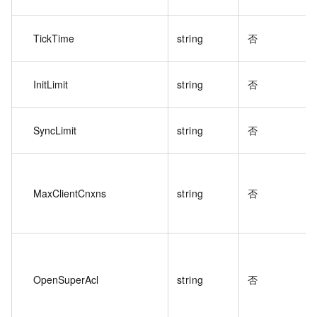
TickTime
string
否
InitLimit
string
否
SyncLimit
string
否
MaxClientCnxns
string
否
OpenSuperAcl
string
否