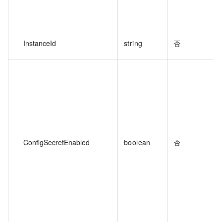
InstanceId
string
否
ConfigSecretEnabled
boolean
否