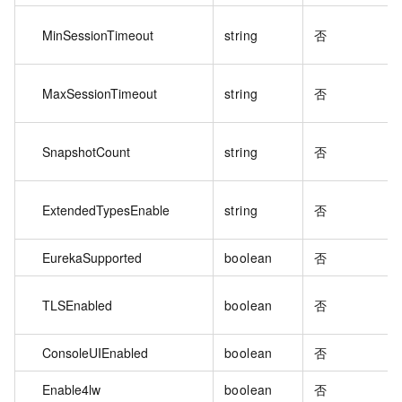
MinSessionTimeout
string
否
MaxSessionTimeout
string
否
SnapshotCount
string
否
ExtendedTypesEnable
string
否
EurekaSupported
boolean
否
TLSEnabled
boolean
否
ConsoleUIEnabled
boolean
否
Enable4lw
boolean
否