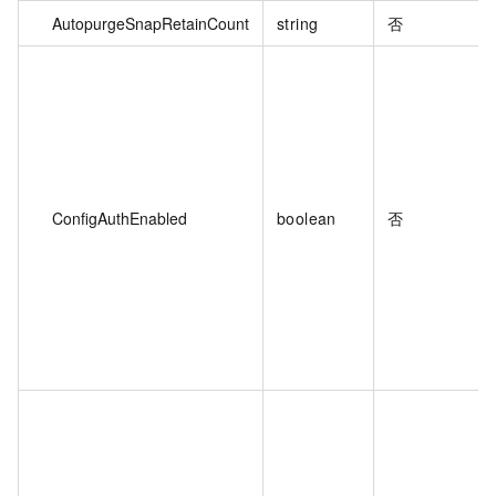
AutopurgeSnapRetainCount
string
否
ConfigAuthEnabled
boolean
否