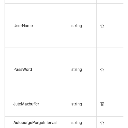
UserName
string
否
PassWord
string
否
JuteMaxbuffer
string
否
AutopurgePurgeInterval
string
否