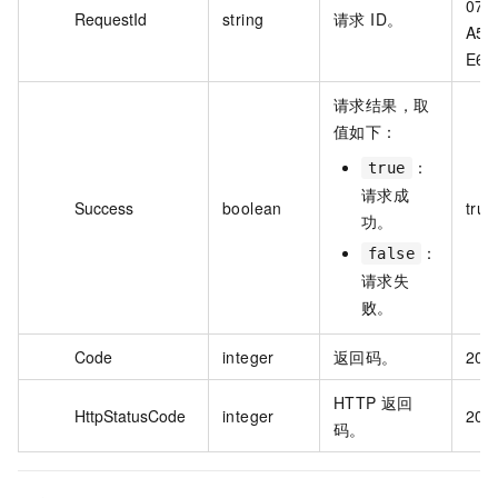
075
RequestId
string
请求 ID。
A59
E6B
请求结果，取
值如下：
：
true
请求成
Success
boolean
true
功。
：
false
请求失
败。
Code
integer
返回码。
200
HTTP 返回
HttpStatusCode
integer
200
码。