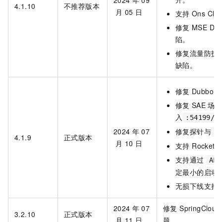
2024
年
09
4.1.10
不推荐版本
月
05
日
支持
Ons Clie
修复
MSE Du
陷。
修复流量防护
缺陷。
修复
Dubbo
修复
SAE
场
入
:54199/r
2024
年
07
修复探针与
s
4.1.9
正式版本
月
10
日
支持 RocketM
支持通过
ALI
定最小的启动
无损下线支持 Du
2024
年
07
修复 SpringClo
3.2.10
正式版本
月
11
日
题。