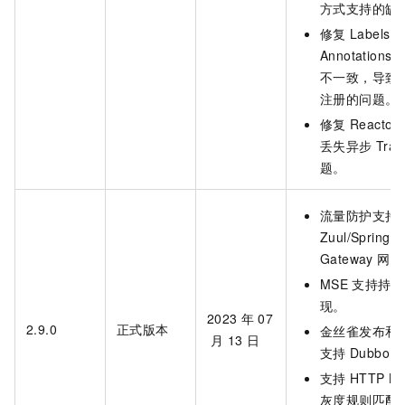
方式支持的缺
修复
Labels
Annotations
不一致，导致
注册的问题。
修复
Reactor
丢失异步
Trac
题。
流量防护支持
Zuul/Spring C
Gateway
网关
MSE
支持持久
现。
2023
年
07
2.9.0
正式版本
金丝雀发布和
月
13
日
支持
Dubbo 3
支持
HTTP Bo
灰度规则匹配