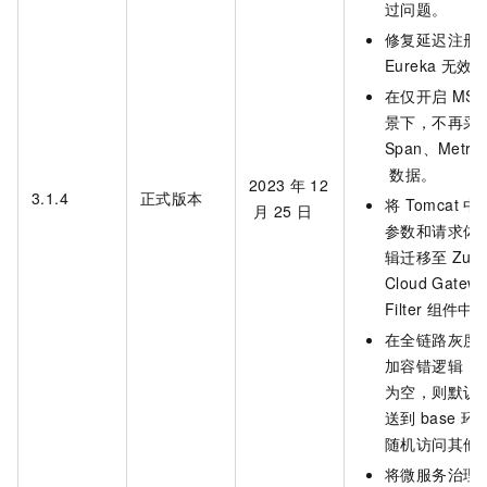
过问题。
修复延迟注册
Eureka
无效
在仅开启
MSE
景下，不再采
Span、Metric
数据。
2023
年
12
3.1.4
正式版本
将
Tomcat
中
月
25
日
参数和请求体
辑迁移至
Zuul
Cloud Gatew
Filter
组件中
在全链路灰度
加容错逻辑，
为空，则默认
送到
base
环
随机访问其他
将微服务治理