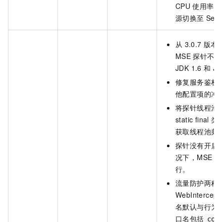
CPU
使用率指
源切换至
Sent
从
3.0.7
版本
MSE
探针不再
JDK 1.6
和
JD
修复服务鉴权
他配置项的冲
将探针线程池
static final
类
获取线程池归
探针没有开启
况下，MSE
逻
行。
流量防护两种
WebIntercept
名默认与行为
口名包括
con