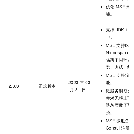
优化
MSE
无
能。
支持
JDK 11
17。
MSE
支持区分
Namespace
隔离不同环境
发、测试、线
MSE
支持流量
2023
年
03
能。
2.8.3
正式版本
月
31
日
微服务洞察全
并对无损上下
路灰度做了可
强。
MSE
微服务治
Consul
注册中