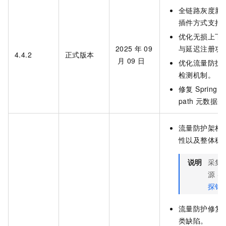
全链路灰度新增
插件方式支持
优化无损上下线在 
2025
年
09
与延迟注册功
4.4.2
正式版本
月
09
日
优化流量防护对 
检测机制。
修复 SpringB
path 元数
流量防护架构升级
性以及整体稳
说明
采集
源 S
探针
流量防护修复 Z
类缺陷。