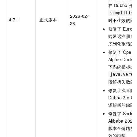
在 Dubbo 开
simplified
2026-02-
4.7.1
正式版本
时不生效的问
26
修复了 Eurek
端延迟注册期
序列化报错的
修复了 OpenJ
Alpine Dock
下系统指标出
java.versi
段解析失败的
修复了流量防
Dubbo 3.x 
源解析的缺陷
修复了 Spring 
Alibaba 202
版本全链路灰
效的缺陷。