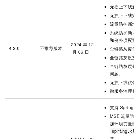
无损上下线新
无损上下线完善对
流量防护新增对 
系统防护新增
和例外项配置
2024
年
12
4.2.0
不推荐版本
全链路灰度优化 Sp
月
06
日
全链路灰度支持 Du
全链路灰度修复 S
问题。
无损下线优化
微服务治理修
支持
Spring C
MSE
流量防护
加环境变量或
spring.clo
开。