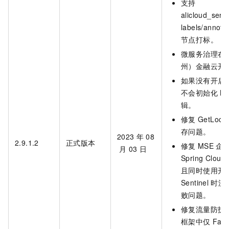
支持
alicloud_serv
labels/annota
节点打标。
微服务治理在
州）金融云开
如果没有开启
不会初始化
M
辑。
修复
GetLocal
存问题。
2023
年
08
2.9.1.2
正式版本
修复
MSE
企
月
03
日
Spring Cloud
且同时使用开
Sentinel
时流
败问题。
修复流量防护
框架中仅
Fall