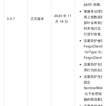
前缀。
path
微服务治理洞
2023
年
11
再上报数据到
3.0.7
正式版本
月
18
日
探针会将相关
到本地日志，
行进行收集。
流量防护修复
FeignClientBu
forType
方式
FeignClient
流量防护实现
用行为的自定
流量防护支持
固定
SentinelWebIn
位于处理链首
确的限流数据
流量防护借助