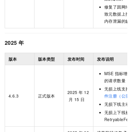
修复了因网络
致元数据上报
内存泄漏的缺
2025
年
版本
版本类型
发布时间
发布说明
MSE 指标增
的请求数量
无损上线支持
2025
年
12
4.6.3
正式版本
件注册（公测
月
15
日
无损下线主动
无损上下线被
RetryableFei