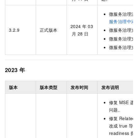
微服务治理流
服务治理中添
2024
年
03
3.2.9
正式版本
微服务治理支
月
28
日
微服务治理支
微服务治理支
2023
年
版本
版本类型
发布时间
发布说明
修复
MSE
逻
问题。
修复
Related
改成
true
导致
readiness
探