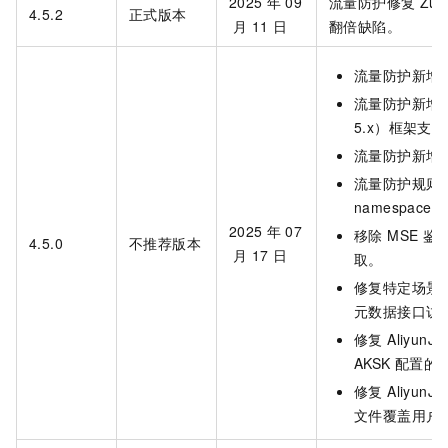
2025
年
09
流量防护修复 Zuu
4.5.2
正式版本
月
11
日
翻倍缺陷。
流量防护新增 Re
流量防护新增 Apa
5.x）框架支
流量防护新增 
流量防护规则
namespace（
2025
年
07
移除 MSE 
4.5.0
不推荐版本
月
17
日
取。
修复特定场景
元数据接口访问失
修复 AliyunJ
AKSK 配置的
修复 AliyunJav
文件覆盖用户