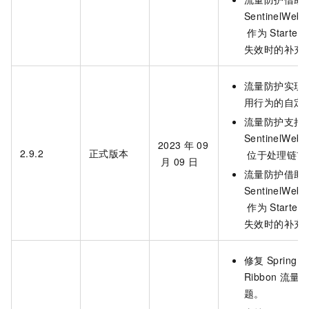
SentinelWebIn
作为
Starter
失效时的补充
流量防护实现
用行为的自定
流量防护支持
SentinelWebIn
2023
年
09
2.9.2
正式版本
位于处理链首
月
09
日
流量防护借助
SentinelWebIn
作为
Starter
失效时的补充
修复
Spring C
Ribbon
流量
题。