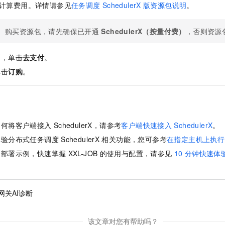
计算费用。详情请参见
任务调度
SchedulerX
版资源包说明
。
一个 AI 助手
即刻拥有 DeepSeek-R1 满血版
超强辅助，Bol
在企业官网、通讯软件中为客户提供 AI 客服
多种方案随心选，轻松解锁专属 DeepSeek
购买资源包，请先确保已开通
SchedulerX（按量付费）
，否则资源
面，单击
去支付
。
单击
订购
。
如何将客户端接入
SchedulerX，请参考
客户端快速接入
SchedulerX
。
体验分布式任务调度
SchedulerX
相关功能，您可参考
在指定主机上执行
务部署示例，快速掌握
XXL-JOB
的使用与配置，请参见
10
分钟快速体
网关AI诊断
该文章对您有帮助吗？