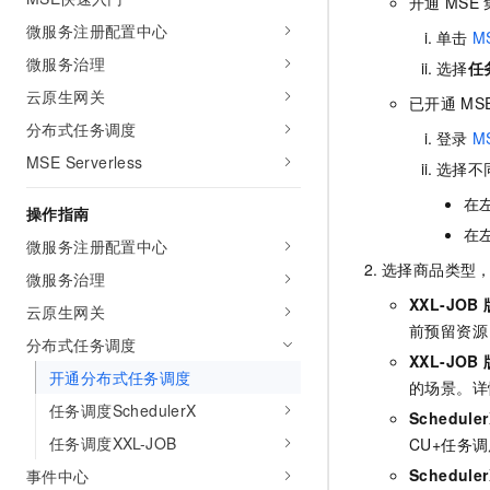
开通
MSE
AI 产品 免费试用
网络
安全
云开发大赛
微服务注册配置中心
Tableau 订阅
单击
M
1亿+ 大模型 tokens 和 
微服务治理
可观测
入门学习赛
选择
任
中间件
AI空中课堂在线直播课
140+云产品 免费试用
大模型服务
云原生网关
已开通
MS
上云与迁云
产品新客免费试用，最长1
数据库
分布式任务调度
生态解决方案
登录
M
千问AI平台-Token Plan
企业出海
大模型ACA认证体验
大数据计算
MSE Serverless
选择不
助力企业全员 AI 认知与能
行业生态解决方案
政企业务
媒体服务
在
千问AI平台-模型体验
操作指南
开发者生态解决方案
在
在线体验全尺寸、多种模态
微服务注册配置中心
企业服务与云通信
AI 开发和 AI 应用解决
选择商品类型，
Happy 系列大模型
微服务治理
域名与网站
XXL-JOB
云原生网关
前预留资源
终端用户计算
分布式任务调度
XXL-JOB
开通分布式任务调度
Serverless
大模型解决方案
的场景。详
任务调度SchedulerX
Schedul
开发工具
快速部署 Dify，高效搭建 
任务调度XXL-JOB
CU+任务
迁移与运维管理
Schedu
事件中心