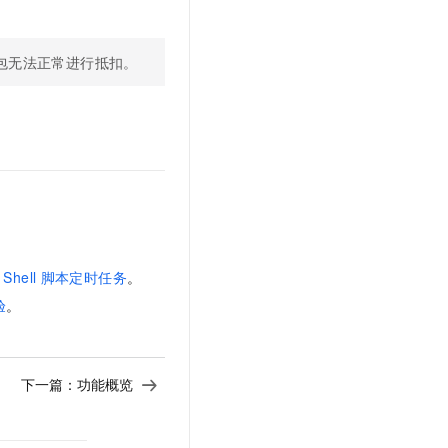
t.diy 一步搞定创意建站
构建大模型应用的安全防护体系
通过自然语言交互简化开发流程,全栈开发支持
通过阿里云安全产品对 AI 应用进行安全防护
包无法正常进行抵扣。
Shell
脚本定时任务
。
验
。
下一篇：
功能概览