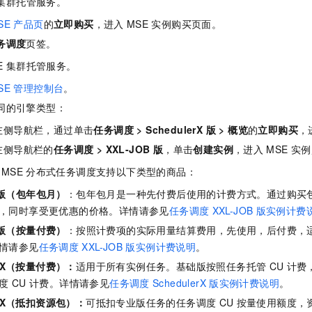
集群托管服务。
服务生态伙伴
视觉 Coding、空间感知、多模态思考等全面升级
1M上下文，专为长程任务能力而生
云工开物
企业应用
Night Plan 支持 Qwen 3.8-Max
AI 办公
NEW
Red Hat
SE
产品页
的
立即购买
，进入
MSE
实例购买页面。
30+ 款产品免费体验
夜间 5 折，Qwen/Meoo/TokenPlan 客户专享
AI智能应用
科研合作
ERP
务调度
页签。
堂（旗舰版）
SUSE
智能客服
AI 应用构建
大模型原生
CRM
E
集群托管服务。
2个月
自动承接线索
建站小程序
SE
管理控制台
。
Qoder
大模型服务平台百炼-应用模版
OA 办公系统
HOT
NEW
面向真实软件
个人版上线、团队版降价；千问3.8-Max首发发尝鲜
丰富多元化的应用模版和解决方案
同的引擎类型：
力提升
财税管理
模板建站
左侧导航栏，通过单击
任务调度
>
SchedulerX 版
>
概览
的
立即购买
，
万有无界
大模型服务平台百炼-智能体
400电话
定制建站
左侧导航栏的
任务调度
>
XXL-JOB 版
，单击
创建实例
，进入
MSE
实例
的模型效果
灵活可视化地构建企业级 Agent
方案
广告营销
模板小程序
MSE
分布式任务调度支持以下类型的商品：
秒悟
人工智能平台 PAI
定制小程序
云端极速 AI 
新一代 AI 视频生成模型，深度适配广告营销等场景
AI Native 的算法工程平台，一站式完成建模、训练、推理服务部署
版（包年包月）
：包年包月是一种先付费后使用的计费方式。通过购买
，同时享受更优惠的价格。详情请参见
任务调度
XXL-JOB
版实例计费
APP 开发
版（按量付费）
：按照计费项的实际用量结算费用，先使用，后付费，
建站系统
情请参见
任务调度
XXL-JOB
版实例计费说明
。
erX（按量付费）
：
适用于所有实例任务。基础版按照任务托管
CU
计费
AI 应用
10分钟微调：让0.6B模型媲美235B模型
多模态数据信
调度
CU
计费。详情请参见
任务调度
SchedulerX
版实例计费说明
。
依托云原生高可用架构,实现Dify私有化部署
用1%尺寸在特定领域达到大模型90%以上效果
lerX（抵扣资源包）
：
可抵扣专业版任务的任务调度
CU
按量使用额度，