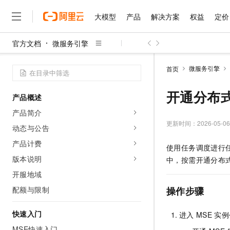
大模型
产品
解决方案
权益
定价
官方文档
微服务引擎
大模型
产品
解决方案
权益
定价
云市场
伙伴
服务
了解阿里云
精选产品
精选解决方案
普惠上云
产品定价
精选商城
成为销售伙伴
售前咨询
为什么选择阿里云
千问AI平台
微服务引擎
首页
了解云产品的定价详情
大模型服务平台百炼
千问办公，解锁你的工作
普惠上云 官方力荐
分销伙伴
在线服务
网站建设
什么是云计算
大
大模型服务与应用平台
企业级Agent产品，直接
云服务器38元/年起，超
开通分布
产品概述
咨询伙伴
多端小程序
技术领先
云上成本管理
售后服务
千问大模型
Agency Agents：拥
官方推荐返现计划
大模型
产品简介
大模型
精选产品
精选解决方案
Salesforce 国际版订阅
稳定可靠
管理和优化成本
多元化、高性能、安全可靠
推荐新用户得奖励，单订单
更新时间：
2026-05-06
销售伙伴合作计划
动态与公告
自助服务
友盟天域
安全合规
人工智能与机器学习
AI
文本生成
无影云电脑
HappyHorse 打造一
云工开物
产品计费
使用任务调度进行
无影生态合作计划
在线服务
观测云
分析师报告
随时随地安全接入的云上超
高校专属算力普惠，学生认
计算
互联网应用开发
版本说明
Qwen3.8-Max
中，按需开通分布
HOT
Salesforce On Alibaba C
工单服务
智能体时代全能旗舰模型
Tuya 物联网平台阿里云
研究报告与白皮书
开服地域
云解析DNS
快速拥有专属 OpenClaw
Consulting Partner 合
大数据
容器
免费试用
短信专区
配额与限制
操作步骤
蓝凌 OA
Qwen3.7-Plus
AI 大模型销售与服务生
现代化应用
存储
天池大赛
能看、能想、能动手的多模
云原生大数据计算服务 Max
解决方案免费试用 新老
电子合同
快速入门
进入
MSE
实例
面向分析的企业级SaaS模
最高领取价值200元试用
安全
网络与CDN
AI 算法大赛
Qwen3-VL-Plus
畅捷通
MSE快速入门