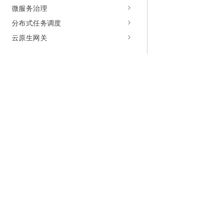
微服务治理
分布式任务调度
云原生网关
为什么选择阿里云
大模型
产品和定
什么是云计算
千问大模型
全部产品
全球基础设施
大模型服务
免费试用
技术领先
AI应用构建
产品动态
稳定可靠
产品定价
安全合规
配置报价