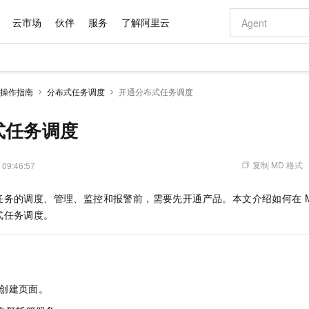
云市场
伙伴
服务
了解阿里云
AI 特惠
数据与 API
成为产品伙伴
企业增值服务
最佳实践
价格计算器
AI 场景体
基础软件
产品伙伴合
阿里云认证
市场活动
配置报价
大模型
操作指南
分布式任务调度
开通分布式任务调度
自助选配和估算价格
新方式
域名与网站
睿译宝，AI翻译排版一步到位
智启 AI 普惠权益
产品生态集成认证中心
企业支持计划
云上春晚
千问官方 MaaS 平台，为开发者和 Agent 而生，新用户赠送 1 亿 + tokens 额度
云服务器 EC
Qwen Aud
AI Coding
阿里云Maa
2026 阿里云
为企业打
数据集
Windows
大模型认证
模型
NEW
NEW
交付可用成果
值低价云产品抢先购
提供智能易用的域名与建站服务
上传文档即自动完成翻译和格式还原
至高享 1亿+免费 tokens，加速 Al 应用落地
安全可靠、弹
智能编程，一键
式任务调度
产品生态伙伴
专家技术服务
云上奥运之旅
弹性计算合作
阿里云中企出
手机三要素
宝塔 Linux
全部认证
价格优势
有专属领域专家
对象存储 OSS
GLM-5.2：长任务时代开源旗舰模型
阿里云 OPC 创新助力计划
云数据库 RD
即刻拥有 DeepS
AI 电商营销
产品生态伙伴工作台
企业增值服务台
云栖战略参考
云存储合作计
云栖大会
身份实名认证
CentOS
训练营
推动算力普惠，释放技术红利
的大模型服务
最高返9万
多领域专家智能体,一键组建 AI 虚拟交付团队
至高百万元 Token 补贴，加速一人公司成长
稳定、安全、高性价比、高性能的云存储服务
真正可用的 1M 上下文,一次完成代码全链路开发
轻松解锁专属 Dee
从图文生成到
复制 MD 格式
 09:46:57
云上的中国
数据库合作计
活动全景
短信
Docker
图片和
站式影视创作平台
人工智能平台 PAI
Hermes Agent，打造自进化智能体
Token Plan 模型订阅计划
Qoder
5 分钟轻松部署
AI 广告创作
企业成长
大模型
NEW
信息公告
任务的调度、管理、监控和报警前，需要先开通产品。本文介绍如何在
看见新力量
云网络合作计
OCR 文字识别
JAVA
级电脑
证享300元代金券
可视化编排打通从文字构思到成片全链路闭环
一站式AI开发、训练和推理服务
自主进化，持久记忆，越用越聪明
Qwen3.8-Max 首发尝鲜，限时加量 10 倍，夜间低至2折
面向真实软件
图文、视频一
Kimi-K3
HappyHors
式任务调度。
NEW
魔搭 Mode
loud
服务实践
官网公告
Kimi 最新旗舰模型，长程编程与推理利器
让文字生成流
金融模力时刻
Salesforce O
版
发票查验
全能环境
Qoder CN
Claude Code + GStack 打造工程团队
千问办公，限时限量积分加倍
云原生数据库 P
低代码高效构
AI 建站
NEW
作计划
计划
创新中心
魔搭 ModelSc
健康状态
让AI从“聊天伙伴”进化为能干活的“数字员工”
覆盖公网/内网、递归/权威、移动APP等全场景解析服务
安装技能 GStack，拥有专属 AI 工程团队
你的AI工作搭子，覆盖日常办公高频场景
基于千问大模型等，支持代码智能生成、研发智能问答
0 代码专业建
客户案例
天气预报查询
操作系统
Deepseek-v4-pro
HappyHors
态合作计划
态智能体模型
旗舰 MoE 大模型，百万上下文与顶尖推理能力
图生视频，流
Compute
同享
容器服务 Kubernetes 版 ACK
万小智 AI 建站低至 15元/月
云防火墙
AI 短剧/漫剧
快递物流查询
WordPress
成为服务伙
高校合作
创建页面。
式云数据仓库
点，立即开启云上创新
提供一站式管理容器应用的 K8s 服务
送.CN域名，送备案服务码
云原生的云上
AI助力短剧
GLM-5.2
Wan2.7-T
Ubuntu