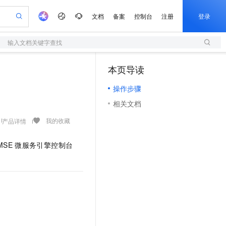
文档
备案
控制台
注册
登录
输入文档关键字查找
验
作计划
器
AI 活动
专业服务
服务伙伴合作计划
开发者社区
加入我们
服务平台百炼
阿里云 OPC 创新助力计划
本页导读
（1）
一站式生成采购清单，支持单品或批量购买
S
io：打造专属 AI 语音助手
S产品伙伴计划（繁花）
峰会
造的大模型服务与应用开发平台
轻量应用服务器
一句话生成原生可编辑精美 PPT 文稿
AI 生产力先锋
Al MaaS 服务伙伴赋能合作
域名
博文
Careers
至高可申请百万元
操作步骤
性可伸缩的云计算服务
开启高性价比 AI 编程新体验
Qwen-Audio-3.0-Realtime 端到端实时语音角色扮演
输入一句话想法, 轻松生成专业的 PPT
先锋实践拓展 AI 生产力的边界
快速构建应用程序和网站，即刻迈出上云第一步
Token 补贴，五大权
计划
海大会
伙伴信用分合作计划
商标
问答
社会招聘
相关文档
益加速 OPC 成功
S
eek-V4-Pro
数字证书管理服务（原SSL证书）
一键部署幻兽帕鲁游戏服务器
飞天发布时刻
HOT
划
备案
电子书
校园招聘
pSeek-V4-Pro
视频创作，一键激活电商全链路生产力
全托管，含MySQL、PostgreSQL、SQL Server、MariaDB多引擎
实现全站HTTPS，呈现可信的WEB访问
一键购买专属联机服务器，轻松开启游戏
所见，即是所愿
我的收藏
产品详情
更多支持
划
公司注册
镜像站
视频生成
语音识别与合成
专属 QwenPaw
短信服务
漫剧工坊：一站式动画创作平台
AI 实训营
HOT
MSE
微服务引擎控制台
合作伙伴培训与认证
划
上云迁移
的智能体编程平台
站生成，高效打造优质广告素材
从聊天伙伴进化为能主动干活的本地数字员工
快速生产连贯的高质量长漫剧
从基础到进阶，Agent 创客手把手教你
国内短信简单易用，安全可靠，秒级触达，全球覆盖200+国家和地区。
e-1.1-T2V
Qwen3-TTS-Flash
lScope
我要反馈
查询合作伙伴
畅细腻的高质量视频
离线语音合成大模型，多语言方言自适应，低延迟高稳定
n Alibaba Cloud ISV 合作
代维服务
olarDB
建企业门户网站
大数据开发治理平台 DataWorks
10 分钟搭建微信、支付宝小程序
创新加速
ope
登录合作伙伴管理后台
我要建议
站，无忧落地极速上线
以可视化方式快速构建移动和 PC 门户网站
100%兼容MySQL、PostgreSQL，兼容Oracle，支持集中和分布式
高效部署网站，快速应用到小程序
Data Agent 驱动的一站式 Data+AI 开发治理平台
e-1.1-I2V
Cosyvoice-V3-Flash
安全
畅自然，细节丰富
高表现力语音合成大模型，语音克隆听感自然
我要投诉
上云场景组合购
伴
边界网络安全防护产品
漫剧创作，剧本、分镜、视频高效生成
覆盖90%+业务场景，专享组合折扣价
2V
VPN
Fun-ASR