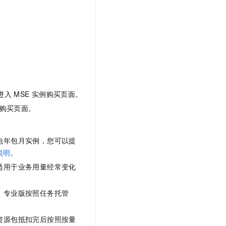
文戏情感细腻自然，动作戏激烈拳拳到肉，实现更强表演能力
支持中英文自由切换，具备更强的噪声鲁棒性
云聚AI 严选权益
SSL 证书
，一键激活高效办公新体验
精选AI产品，从模型到应用全链提效
堡垒机
AI 用量加速计划
应用
防火墙
、识别商机，让客服更高效、服务更出色。
新老同享，达量后返
千问办公
主机安全
NEW
的智能体编程平台
一站式AI生产力平台
AI 应用及服务市场
进入
MSE
实例购买页面。
伶鹊
企业级人与Agent协作平台，接入和调度多个数字员工
智能客服平台，对话机器人、对话分析、智能外呼
购买页面。
AI 应用
大模型服务平台百炼 - 全妙
大模型
应用创作平台
多模态内容创作工具，已接入 DeepSeek
包年包月实例，您可以提
自然语言处理
说明
。
适用于业务用量经常变化
数据标注
机器学习
，专业版按照任务托管
息提取
与 AI 智能体进行实时音视频通话
从文本、图片、视频中提取结构化的属性信息
构建支持视频理解的 AI 音视频实时通话应用
资源包抵扣完后按照按量