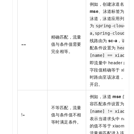
例如，创建泳道名称为
mse
、泳道标签为
gra
泳道，泳道应用列表
为
spring-cloud-
a,spring-cloud-c
精确匹配，流量
线路由为
sc-a
，请求
==
值与条件值需要
配条件设置为
header
完全相等。
[name] == xiaomin
即流量中
header
的
n
字段值精确等于
xiaom
时路由至该泳道，状态
开启。
例如，泳道
mse
的请
容匹配条件设置为
hea
不等匹配，流量
[name] != xiaomin
!=
值与条件值不相
表示当请求头中
name
等时满足条件。
的值不等于
xiaoming
流量将匹配进入该泳道