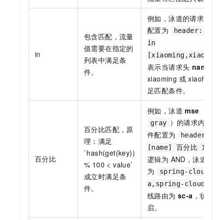
例如，泳道的请求匹配
配置为
header: [na
包含匹配，流量
in
值需要在指定的
in
[xiaoming,xiaohon
列表中满足条
表示当请求头
name
的
件。
xiaoming 或 xiaohon
足匹配条件。
例如，泳道
mse
（标
）的请求内容匹
gray
百分比匹配，原
件配置为
header:
理：满足
，
[name] 百分比 10
`hash(get(key))
百分比
逻辑为 AND，泳道应
% 100 < value`
为
spring-cloud-
成立时满足条
a,spring-cloud-c
件。
线路由为
sc-a
，状态
启。