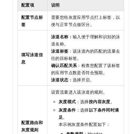
配置项
说明
配置节点标
需要您给灰度应用节点打上标签，以
签
便与正常节点做区分。
泳道名称：
输入便于理解和识别的泳
道名称。
泳道标签
：该泳道内的匹配的流量去
填写泳道信
往的目标标签。
息
确认匹配关系
：检查您配置了该标签
的应用节点数是否符合预期。
泳道状态：
选择开启。
设置流量进入该泳道的规则。
灰度模式
：选择
按内容灰度
。
灰度条件
：选择
以下条件同时满
足
。
配置路由和
本示例灰度条件配置如下：
灰度规则
参数类型
：Header。