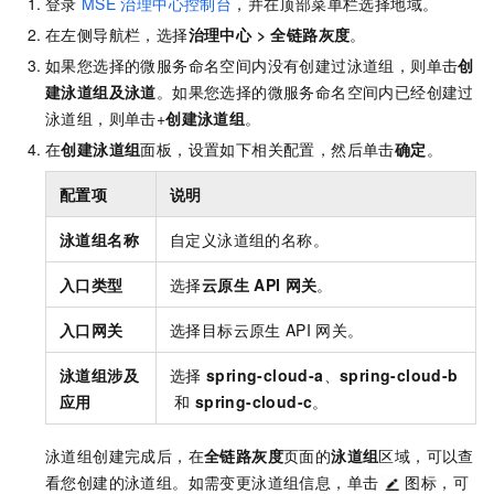
登录
MSE
治理中心控制台
，并在顶部菜单栏选择地域。
在左侧导航栏，选择
治理中心
>
全链路灰度
。
如果您选择的微服务命名空间内没有创建过泳道组，则单击
创
建泳道组及泳道
。如果您选择的微服务命名空间内已经创建过
泳道组，则单击+
创建泳道组
。
在
创建泳道组
面板，设置如下相关配置，然后单击
确定
。
配置项
说明
泳道组名称
自定义泳道组的名称。
入口类型
选择
云原生
API
网关
。
入口网关
选择目标云原生
API
网关。
泳道组涉及
选择
spring-cloud-a
、
spring-cloud-b
应用
和
spring-cloud-c
。
泳道组创建完成后，在
全链路灰度
页面的
泳道组
区域，可以查
看您创建的泳道组。如需变更泳道组信息，单击
图标，可