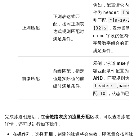
例如，配置请求内容匹
件为 header:
[name]
正则表达式匹
则匹配
^[a-zA-Z0-9
配，按照正则表
正则匹配
，表示当请求
{32}$
达式规则匹配时
name 字段的值符合
3
满足条件。
字母数字组合的正则规
满足条件。
示例：泳道
mse
的请
容匹配条件配置为条件
前缀匹配，指定
AND
，匹配规则为
前缀匹配
值是实际值的前
缀时满足条件。
header: [name] 
，状态为已开启
配 10
完成泳道创建后，在
全链路灰度
的
流量分配
区域，可以查看泳道
详情，还可以进行如下操作。
在
操作
列，选择
开启
，创建的泳道将会生效，即流量会按照泳