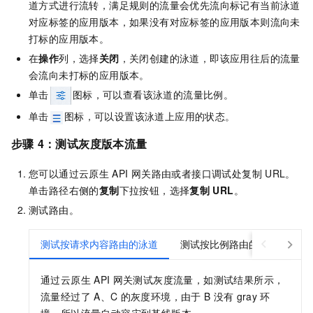
道方式进行流转，满足规则的流量会优先流向标记有当前泳道
对应标签的应用版本，如果没有对应标签的应用版本则流向未
打标的应用版本。
在
操作
列，选择
关闭
，关闭创建的泳道，即该应用往后的流量
会流向未打标的应用版本。
单击
图标，可以查看该泳道的流量比例。
单击
图标，可以设置该泳道上应用的状态。
步骤
4：测试灰度版本流量
您可以通过云原生
API
网关路由或者接口调试处复制
URL。
单击路径右侧的
复制
下拉按钮，选择
复制
URL
。
测试路由。
测试按请求内容路由的泳道
测试按比例路由的泳道
通过云原生
API
网关测试灰度流量，如测试结果所示，
流量经过了
A、C
的灰度环境，由于
B
没有
gray
环
境，所以流量自动容灾到基线版本。