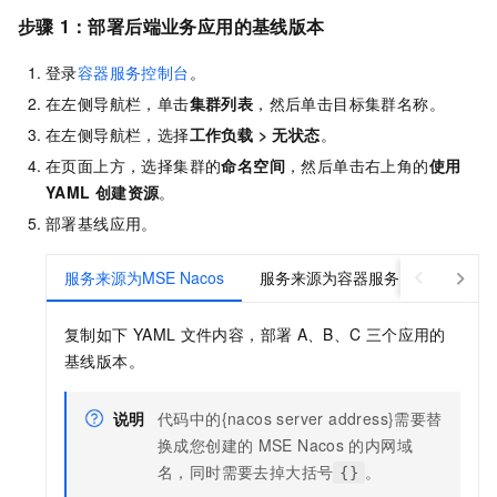
步骤
1：部署后端业务应用的基线版本
登录
容器服务控制台
。
在左侧导航栏，单击
集群列表
，然后单击目标集群名称。
在左侧导航栏，选择
工作负载
>
无状态
。
在页面上方，选择集群的
命名空间
，然后单击右上角的
使用
YAML
创建资源
。
部署基线应用。
服务来源为MSE Nacos
服务来源为容器服务
复制如下
YAML
文件内容，部署
A、B、C
三个应用的
基线版本。
说明
代码中的{nacos server address}需要替
换成您创建的
MSE Nacos
的内网域
名，同时需要去掉大括号
。
{}