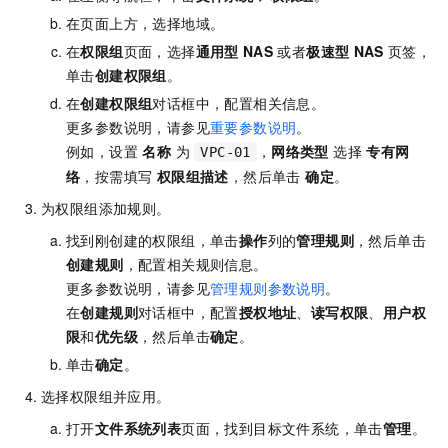
在页面上方，选择地域。
在
权限组
页面，选择
通用型
NAS
或者
极速型
NAS
页签，
单击
创建权限组
。
在
创建权限组
对话框中，配置相关信息。
更多参数说明，请参见
重要参数说明
。
例如，设置
名称
为
，
网络类型
选择
专有网
VPC-01
络
，按需填写
权限组描述
，然后单击
确定
。
为权限组添加规则。
找到刚创建的权限组，单击
操作
列的
管理规则
，然后单击
创建规则
，配置相关规则信息。
更多参数说明，请参见
管理规则参数说明
。
在
创建规则
对话框中，配置
授权地址
、
读写权限
、
用户权
限
和
优先级
，然后单击
确定
。
单击
确定
。
选择权限组并应用。
打开
文件系统列表
页面，找到目标文件系统，单击
管理
。