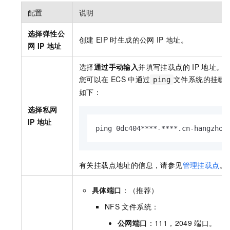
配置
说明
选择弹性公
创建
EIP
时生成的公网
IP
地址。
网
IP
地址
选择
通过手动输入
并填写挂载点的
IP
地址。
您可以在
ECS
中通过
文件系统的挂载
ping
如下：
选择私网
IP
地址
ping 0dc404****-****.cn-hangzhou
有关挂载点地址的信息，请参见
管理挂载点
。
具体端口
：（推荐）
NFS
文件系统：
公网端口
：111，2049
端口。