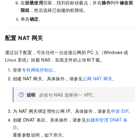
在
挂载使用
页面，找到目标挂载点，并在
操作
列中
修改权
限组
，然后选择已创建的权限组。
单击
确定
。
配置
NAT
网关
通过以下配置，可在任何一台连接公网的
PC
上（Windows
或
Linux
系统）挂载
NAS，实现文件的上传和下载。
登录
专有网络控制台
。
创建
NAT
网关。具体操作，请参见
公网 NAT 网关
。
说明
必须与
NAS
选择同一
VPC。
为
NAT
网关绑定弹性公网
IP。具体操作，请参见
申请
EIP
。
创建
DNAT
条目。具体操作，请参见
创建和管理
DNAT
条
目
。
重要参数说明，如下所示。