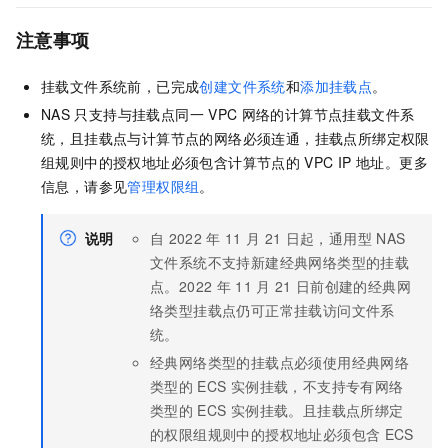
注意事项
挂载文件系统前，已完成
创建文件系统
和
添加挂载点
。
NAS
只支持与挂载点同一
VPC
网络的计算节点挂载文件系
统，且挂载点与计算节点的网络必须连通，挂载点所绑定权限
组规则中的授权地址必须包含计算节点的
VPC IP
地址。更多
信息，请参见
管理权限组
。
说明
自
2022
年
11
月
21
日起，通用型
NAS
文件系统不支持新建经典网络类型的挂载
点。2022
年
11
月
21
日前创建的经典网
络类型挂载点仍可正常挂载访问文件系
统。
经典网络类型的挂载点必须使用经典网络
类型的
ECS
实例挂载，不支持专有网络
类型的
ECS
实例挂载。且挂载点所绑定
的权限组规则中的授权地址必须包含
ECS