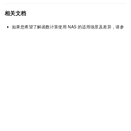
相关文档
如果您希望了解函数计算使用
NAS
的适用场景及差异，请参
见
函数存储选型
。
您可以通过函数计算
Serverless
应用中心的
fc-nas-filemgr
应用，快速搭建可视化
NAS
浏览器。具体操作，请参见
快速
入门（FC）
。
上一篇：
通过手动安装CSI插
下一篇：
通过PrivateLink实现同地域
件挂载NAS
跨VPC挂载NAS
该文章对您有帮助吗？
反馈
关注我们
：
新浪微博