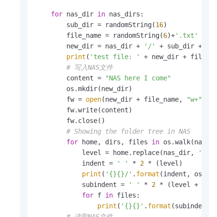
for
 nas_dir 
in
 nas_dirs:

        sub_dir = randomString(
16
)

        file_name = randomString(
6
)+
'.txt'
        new_dir = nas_dir + 
'/'
 + sub_dir + 
'/
print
(
'test file: '
 + new_dir + file_na
# 写入NAS文件
        content = 
"NAS here I come"
        os.mkdir(new_dir)

        fw = 
open
(new_dir + file_name, 
"w+"
)

        fw.write(content)

        fw.close()

# Showing the folder tree in NAS
for
 home, dirs, files 
in
 os.walk(nas_di
            level = home.replace(nas_dir, 
''
).c
            indent = 
' '
 * 
2
 * (level)

print
(
'{}{}/'
.
format
(indent, os.pat
            subindent = 
' '
 * 
2
 * (level + 
1
)

for
 f 
in
 files:

print
(
'{}{}'
.
format
(subindent, 
# 读取NAS文件