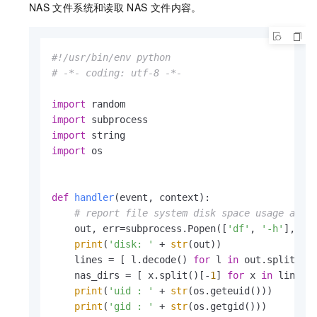
NAS
文件系统和读取
NAS
文件内容。
#!/usr/bin/env python
# -*- coding: utf-8 -*-
import
import
import
import
 os

def
handler
(
event, context
):

# report file system disk space usage and 
    out, err=subprocess.Popen([
'df'
, 
'-h'
], std
print
(
'disk: '
 + 
str
(out))

    lines = [ l.decode() 
for
 l 
in
 out.splitlin
    nas_dirs = [ x.split()[-
1
] 
for
 x 
in
 lines ]
print
(
'uid : '
 + 
str
(os.geteuid()))

print
(
'gid : '
 + 
str
(os.getgid()))
