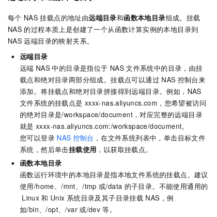
每个
NAS
挂载点的地址由
远端目录
和
函数本地目录
组成。挂载
NAS
的过程本质上是创建了一个从函数计算实例的本地目录到
NAS
远端目录的映射关系。
远端目录
远端
NAS
中的目录是指位于
NAS
文件系统中的目录，由挂
载点和绝对目录两部分组成。挂载点可以通过
NAS
控制台来
添加。将挂载点和绝对目录拼接得到远端目录。例如，NAS
文件系统的挂载点是
xxxx-nas.aliyuncs.com
，您希望被访问
的绝对目录是
/workspace/document
，对应完整的远端目录
就是
xxxx-nas.aliyuncs.com:/workspace/document
。
您可以登录
NAS
控制台
，在文件系统列表中，单击目标文件
系统，然后单击
挂载使用
，以获取挂载点。
函数本地目录
函数运行环境中的本地目录是指本地文件系统的挂载点。建议
使用
/home
、
/mnt
、
/tmp
或
/data
的子目录。不能使用通用的
Linux
和
Unix
系统目录及其子目录挂载
NAS，例
如
/bin
、
/opt
、
/var
或
/dev
等。