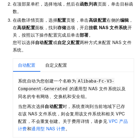
在顶部菜单栏，选择地域，然后在
函数列表
页面，单击目标函
数。
在函数详情页面，选择
配置
页签，单击
高级配置
右侧的
编辑
，
在
高级配置
面板，找到
存储
选项，开启
挂载
NAS
文件系统
开
关，按照以下操作配置完成后单击
部署
。
您可以选择
自动配置
或
自定义配置
两种方式来配置
NAS
文件
系统。
自动配置
自定义配置
系统自动为您创建一个名称为
Alibaba-Fc-V3-
的通用型
NAS
文件系统以及
Component-Generated
同名的专有网络、交换机和安全组。
当您再次选择
自动配置
时，系统查询到当前地域下已存
在该
NAS
文件系统，则会复用该文件系统和相关
VPC
配置，不会重复创建。关于费用详情，请参见
VPC
产品
计费
和
通用型
NAS
计费
。