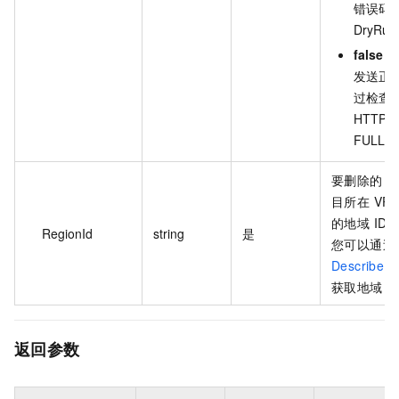
错误码
DryRun
false
（
发送正
过检查后
HTTP
FULLN
要删除的 FU
目所在 VPC
的地域 ID
RegionId
string
是
您可以通过
DescribeR
获取地域 I
返回参数