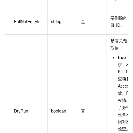
要删除的 FU
FullNatEntryId
string
是
目 ID。
是否只预检
取值：
true
：
求，不
FULLN
查项包
Acces
效、RA
权情况
了必需
DryRun
boolean
否
检查不
回对应
检查通