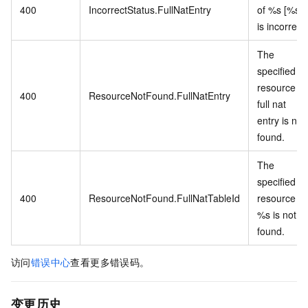
400
IncorrectStatus.FullNatEntry
of %s [%s]
is incorrect.
The
specified
resource of
400
ResourceNotFound.FullNatEntry
full nat
entry is not
found.
The
specified
400
ResourceNotFound.FullNatTableId
resource of
%s is not
found.
访问
错误中心
查看更多错误码。
变更历史