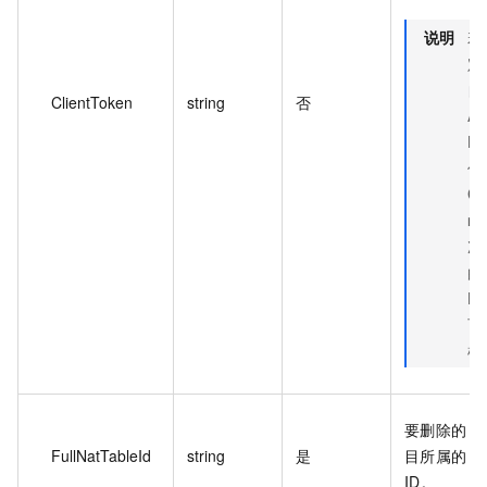
说明
若
定
自
ClientToken
string
否
A
Re
作
Cl
n
次 
的
Re
可
样
要删除的 FU
FullNatTableId
string
是
目所属的 FU
ID。