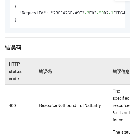
{

  "RequestId": "2BCC426F-A9F2
-3
F03
-99
D2
-1
E0D647236
}
错误码
HTTP
status
错误码
错误信息
code
The
specified
400
ResourceNotFound.FullNatEntry
resource of
%s is not
found.
The status