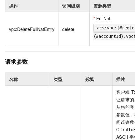
操作
访问级别
资源类型
*
FullNat
acs:vpc:{#regionI
vpc:DeleteFullNatEntry
delete
{#accountId}:vpcfu
请求参数
名称
类型
必填
描述
客户端 To
证请求的幂
从您的客户
参数值，确
间该参数值
ClientTo
ASCII 字