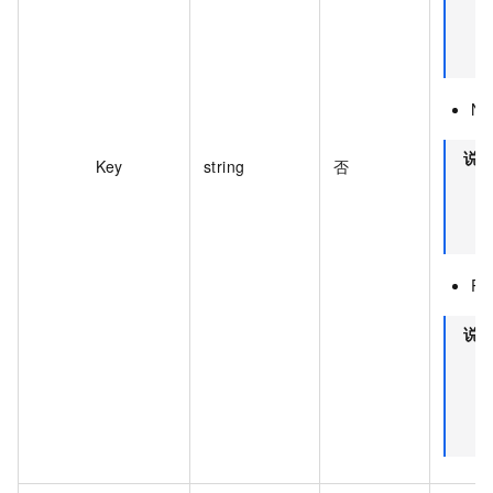
Ne
说
Key
string
否
Re
说