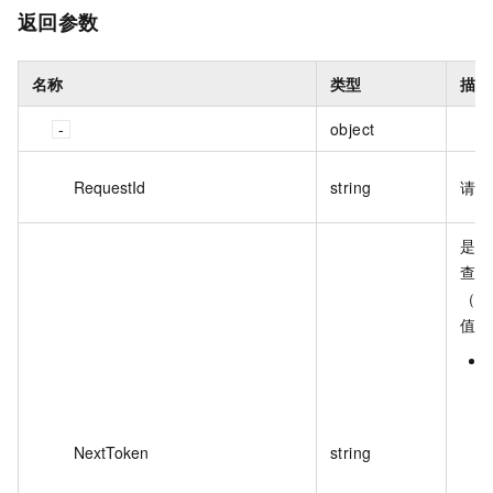
返回参数
名称
类型
描述
object
RequestId
string
请求
是否
查询
（T
值：
NextToken
string