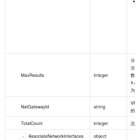
分批
次显
MaxResults
integer
数。
1~1
为
2
VPC
NatGatewayId
string
的实
TotalCount
integer
总记
AssociateNetworkInterfaces
object