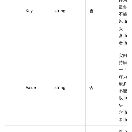
最多支
Key
string
否
不能
以
al
头，不
含
ht
者
ht
实例的
持输入
一旦传
许为空
最多支
Value
string
否
不能
以
al
头，不
含
ht
者
ht
客户端 