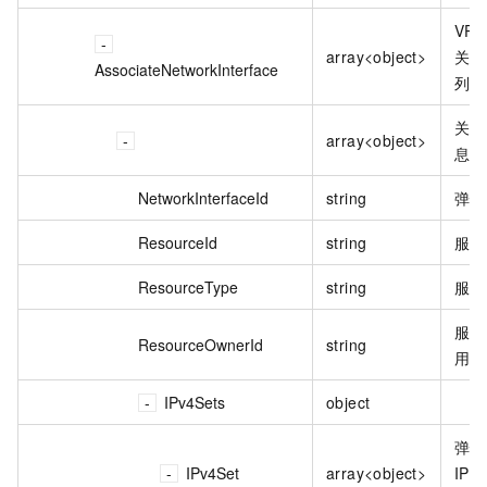
VPC
array<object>
关联
AssociateNetworkInterface
列表
关联
array<object>
息详
NetworkInterfaceId
string
弹性
ResourceId
string
服务
ResourceType
string
服务
服务
ResourceOwnerId
string
用户
IPv4Sets
object
弹性
IPv4Set
array<object>
IPv