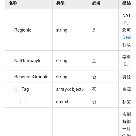
名称
类型
必填
描述
NAT
ID。
RegionId
string
是
您可以
Descr
获取地
要查询
NatGatewayId
string
是
ID。
ResourceGroupId
string
否
资源组 
Tag
array<object>
否
资源标
object
否
标签列
实例的
持输入
一旦传
许为空