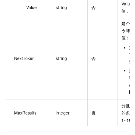
Valu
Value
string
否
值，逗
是否拥
令牌（
值：
第
下
NextToken
string
否
无
如
询
A
Ne
分批次
MaxResults
integer
否
的条目
1~100