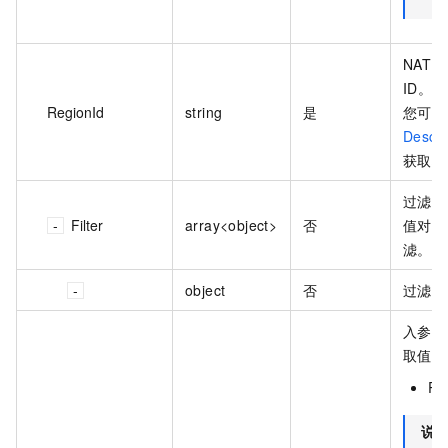
NAT
ID。
RegionId
string
是
您可以
Descr
获取地
过滤信
Filter
array<object>
否
值对查
滤。
object
否
过滤信
入参中的 
取值：
Re
说