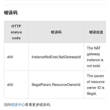
错误码
HTTP
status
错误码
错误信息
code
The NAT
gateway
400
InstanceNotExist.NatGatewayId
instance is
not exist.
The param
of resource
400
IllegalParam.ResourceOwnerId
owner ID is
illegal.
访问
错误中心
查看更多错误码。