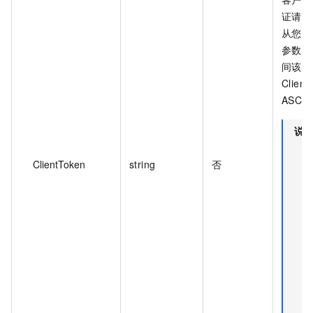
证请求
从您的
参数值
间该参
Clien
ASCI
说
ClientToken
string
否