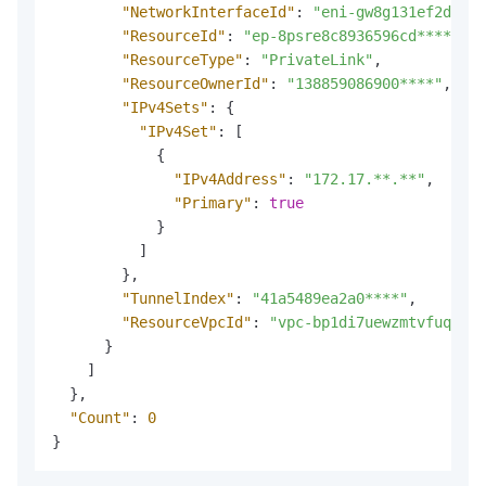
"NetworkInterfaceId"
:
"eni-gw8g131ef2dnbu3
"ResourceId"
:
"ep-8psre8c8936596cd****"
,
"ResourceType"
:
"PrivateLink"
,
"ResourceOwnerId"
:
"138859086900****"
,
"IPv4Sets"
:
{
"IPv4Set"
:
[
{
"IPv4Address"
:
"172.17.**.**"
,
"Primary"
:
true
}
]
}
,
"TunnelIndex"
:
"41a5489ea2a0****"
,
"ResourceVpcId"
:
"vpc-bp1di7uewzmtvfuq8***
}
]
}
,
"Count"
:
0
}