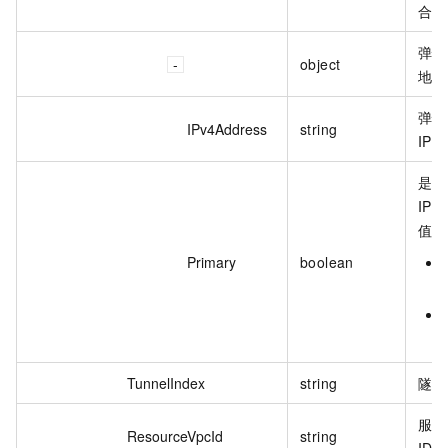
合。
弹性
object
地址
弹性
IPv4Address
string
IP
是否
IP
值：
Primary
boolean
TunnelIndex
string
隧道
服务
ResourceVpcId
string
ID。