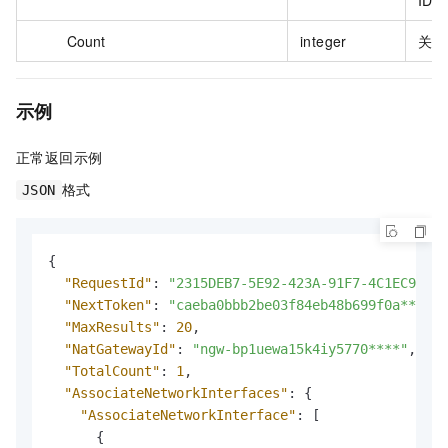
Count
integer
关联
示例
正常返回示例
格式
JSON
{
"RequestId"
:
"2315DEB7-5E92-423A-91F7-4C1EC9AD**
"NextToken"
:
"caeba0bbb2be03f84eb48b699f0a****"
,
"MaxResults"
:
20
,
"NatGatewayId"
:
"ngw-bp1uewa15k4iy5770****"
,
"TotalCount"
:
1
,
"AssociateNetworkInterfaces"
:
{
"AssociateNetworkInterface"
:
[
{