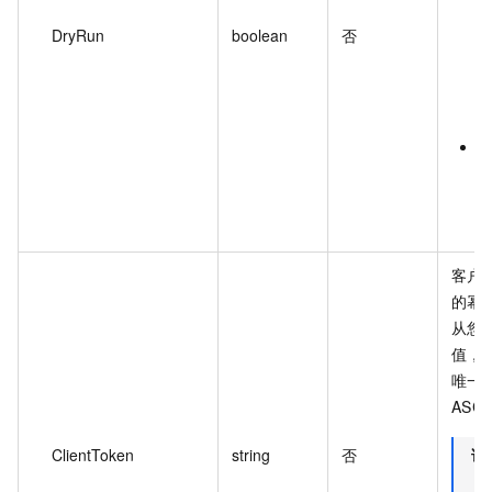
DryRun
boolean
否
f
2
N
客户端
的幂
从您
值，
唯一。
ASC
ClientToken
string
否
说