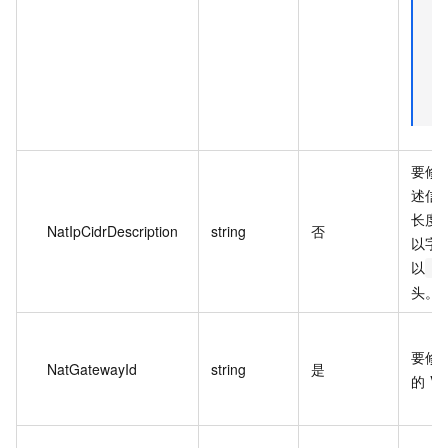
要修改
述信
长度为
NatIpCidrDescription
string
否
以字
以
h
头。
要修改
NatGatewayId
string
是
的 V