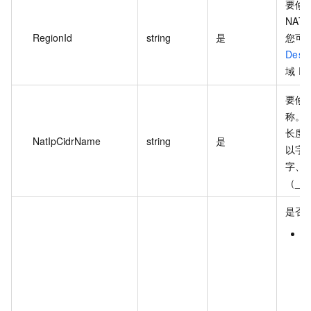
要修改
NAT
RegionId
string
是
您可
Desc
域 I
要修改
称。
长度为
NatIpCidrName
string
是
以字
字、
（_
是否
t
会
A