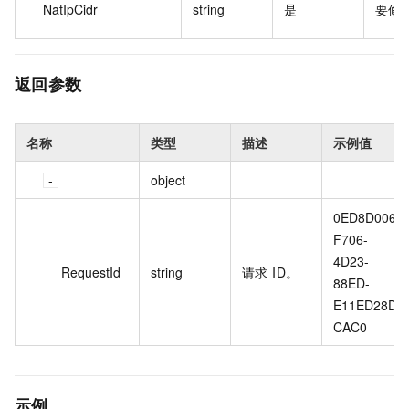
NatIpCidr
string
是
要修改
返回参数
名称
类型
描述
示例值
object
0ED8D006-
F706-
4D23-
RequestId
string
请求 ID。
88ED-
E11ED28D
CAC0
示例