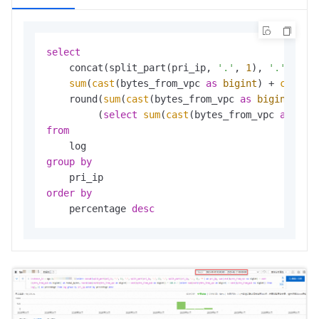
select
    concat(split_part(pri_ip, 
'.'
, 
1
), 
'.'
, spl
sum
(
cast
(bytes_from_vpc 
as
bigint
) 
+
cast
(b
    round(
sum
(
cast
(bytes_from_vpc 
as
bigint
) 
+
         (
select
sum
(
cast
(bytes_from_vpc 
as
big
from
group
by
order
by
    percentage 
desc