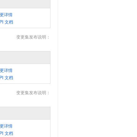
t.diy 一步搞定创意建站
构建大模型应用的安全防护体系
通过自然语言交互简化开发流程,全栈开发支持
通过阿里云安全产品对 AI 应用进行安全防护
更详情
PI
文档
变更集发布说明：
更详情
PI
文档
变更集发布说明：
更详情
PI
文档