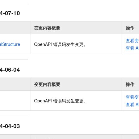
服务生态伙伴
视觉 Coding、空间感知、多模态思考等全面升级
1M上下文，专为长程任务能力而生
云工开物
企业应用
Night Plan 支持 Qwen 3.8-Max
AI 办公
NEW
Red Hat
30+ 款产品免费体验
夜间 5 折，Qwen/Meoo/TokenPlan 客户专享
AI智能应用
4-07-10
科研合作
ERP
堂（旗舰版）
SUSE
智能客服
AI 应用构建
大模型原生
变更内容概要
操作
CRM
2个月
自动承接线索
建站小程序
Qoder
大模型服务平台百炼-应用模版
OA 办公系统
查看变
HOT
NEW
lStructure
OpenAPI 错误码发生变更
。
面向真实软件
个人版上线、团队版降价；千问3.8-Max首发发尝鲜
丰富多元化的应用模版和解决方案
查看
A
力提升
财税管理
模板建站
万有无界
大模型服务平台百炼-智能体
400电话
定制建站
的模型效果
灵活可视化地构建企业级 Agent
4-06-04
方案
广告营销
模板小程序
秒悟
人工智能平台 PAI
变更内容概要
操作
定制小程序
云端极速 AI 
新一代 AI 视频生成模型，深度适配广告营销等场景
AI Native 的算法工程平台，一站式完成建模、训练、推理服务部署
APP 开发
查看变
OpenAPI 错误码发生变更
。
查看
A
建站系统
AI 应用
10分钟微调：让0.6B模型媲美235B模型
多模态数据信
4-04-03
依托云原生高可用架构,实现Dify私有化部署
用1%尺寸在特定领域达到大模型90%以上效果