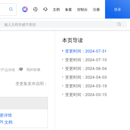
文档
备案
控制台
注册
登录
输入文档关键字查找
验
作计划
器
AI 活动
专业服务
服务伙伴合作计划
开发者社区
加入我们
服务平台百炼
阿里云 OPC 创新助力计划
本页导读
（1）
一站式生成采购清单，支持单品或批量购买
S
可编辑精美 PPT 文稿
S产品伙伴计划（繁花）
峰会
造的大模型服务与应用开发平台
轻量应用服务器
Agency Agents：拥有专属领域专家
AI 生产力先锋
Al MaaS 服务伙伴赋能合作
域名
博文
Careers
至高可申请百万元
变更时间：2024-07-31
性可伸缩的云计算服务
 轻松生成专业的 PPT
开启高性价比 AI 编程新体验
先锋实践拓展 AI 生产力的边界
快速构建应用程序和网站，即刻迈出上云第一步
多领域专家智能体,一键组建 AI 虚拟交付团队
Token 补贴，五大权
计划
海大会
伙伴信用分合作计划
商标
问答
社会招聘
变更时间：2024-07-10
益加速 OPC 成功
S
帕鲁游戏服务器
数字证书管理服务（原SSL证书）
HappyHorse 打造一站式影视创作平台
飞天发布时刻
HOT
划
备案
电子书
校园招聘
变更时间：2024-06-04
联机服务器，轻松开启游戏
视频创作，一键激活电商全链路生产力
全托管，含MySQL、PostgreSQL、SQL Server、MariaDB多引擎
实现全站 HTTPS，呈现可信的 Web 访问
所见，即是所愿
可视化编排打通从文字构思到成片全链路闭环
我的收藏
产品详情
更多支持
划
公司注册
镜像站
变更时间：2024-04-03
视频生成
语音识别与合成
 智能体与工作流应用
短信服务
漫剧工坊：一站式动画创作平台
AI 实训营
变更集发布说明：
合作伙伴培训与认证
变更时间：2024-03-19
划
上云迁移
的智能体编程平台
站生成，高效打造优质广告素材
通过阿里云百炼高效搭建AI应用,助力高效开发
快速生产连贯的高质量长漫剧
从基础到进阶，Agent 创客手把手教你
国内短信简单易用，安全可靠，秒级触达，全球覆盖200+国家和地区。
e-1.1-T2V
Qwen3-TTS-Flash
lScope
我要反馈
查询合作伙伴
变更时间：2024-03-15
畅细腻的高质量视频
离线语音合成大模型，多语言方言自适应，低延迟高稳定
n Alibaba Cloud ISV 合作
代维服务
olarDB
建企业门户网站
大数据开发治理平台 DataWorks
10 分钟搭建微信、支付宝小程序
创新加速
ope
登录合作伙伴管理后台
我要建议
站，无忧落地极速上线
以可视化方式快速构建移动和 PC 门户网站
100%兼容MySQL、PostgreSQL，兼容Oracle，支持集中和分布式
高效部署网站，快速应用到小程序
Data Agent 驱动的一站式 Data+AI 开发治理平台
e-1.1-I2V
Cosyvoice-V3-Flash
安全
畅自然，细节丰富
高表现力语音合成大模型，语音克隆听感自然
更详情
我要投诉
上云场景组合购
伴
PI
文档
边界网络安全防护产品
漫剧创作，剧本、分镜、视频高效生成
覆盖90%+业务场景，专享组合折扣价
2V
VPN
Fun-ASR