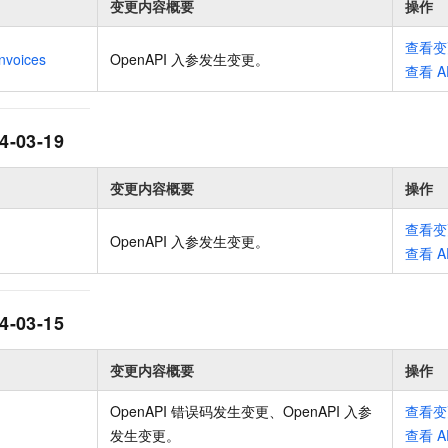
变更内容概要
操作
一个 AI 助手
即刻拥有 DeepSeek-R1 满血版
超强辅助，Bol
在企业官网、通讯软件中为客户提供 AI 客服
多种方案随心选，轻松解锁专属 DeepSeek
查看变
nvoices
OpenAPI 入参发生变更
。
查看
A
4-03-19
变更内容概要
操作
查看变
OpenAPI 入参发生变更
。
查看
A
4-03-15
变更内容概要
操作
OpenAPI 错误码发生变更、OpenAPI 入参
查看变
发生变更
。
查看
A