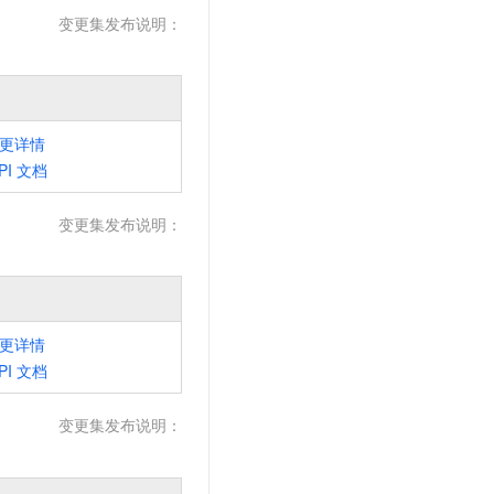
文戏情感细腻自然，动作戏激烈拳拳到肉，实现更强表演能力
支持中英文自由切换，具备更强的噪声鲁棒性
云聚AI 严选权益
变更集发布说明：
SSL 证书
，一键激活高效办公新体验
精选AI产品，从模型到应用全链提效
堡垒机
AI 用量加速计划
应用
防火墙
、识别商机，让客服更高效、服务更出色。
新老同享，达量后返
千问办公
主机安全
更详情
NEW
的智能体编程平台
一站式AI生产力平台
PI
文档
AI 应用及服务市场
伶鹊
变更集发布说明：
企业级人与Agent协作平台，接入和调度多个数字员工
智能客服平台，对话机器人、对话分析、智能外呼
AI 应用
大模型服务平台百炼 - 全妙
大模型
应用创作平台
多模态内容创作工具，已接入 DeepSeek
自然语言处理
更详情
PI
文档
数据标注
机器学习
变更集发布说明：
息提取
与 AI 智能体进行实时音视频通话
从文本、图片、视频中提取结构化的属性信息
构建支持视频理解的 AI 音视频实时通话应用