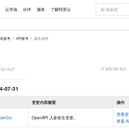
云市场
伙伴
服务
了解阿里云
AI 特惠
数据与 API
成为产品伙伴
企业增值服务
最佳实践
价格计算器
AI 场景体
基础软件
产品伙伴合
阿里云认证
市场活动
配置报价
大模型
发参考
API参考
版本说明
自助选配和估算价格
步到位
域名与网站
智启 AI 普惠权益
产品生态集成认证中心
企业支持计划
云上春晚
Qwen Audio：打造专属 AI 语音助手
千问官方 MaaS 平台，为开发者和 Agent 而生，新用户赠送 1 亿 + tokens 额度
云服务器 EC
一句话生成原生
AI Coding
阿里云Maa
2026 阿里云
为企业打
数据集
Windows
大模型认证
模型
NEW
NEW
格式还原
值低价云产品抢先购
提供智能易用的域名与建站服务
至高享 1亿+免费 tokens，加速 Al 应用落地
Qwen-Audio-3.0-Realtime 端到端实时语音角色扮演
安全可靠、弹
输入一句话想法,
智能编程，一键
产品生态伙伴
专家技术服务
云上奥运之旅
弹性计算合作
阿里云中企出
手机三要素
宝塔 Linux
全部认证
价格优势
开源旗舰模型
对象存储 OSS
即刻拥有 DeepSeek-V4-Pro
阿里云 OPC 创新助力计划
云数据库 RD
一键部署幻兽
AI 电商营销
产品生态伙伴工作台
企业增值服务台
云栖战略参考
云存储合作计
云栖大会
身份实名认证
CentOS
训练营
推动算力普惠，释放技术红利
的大模型服务
最高返9万
真正可用的 1M 上下文,一次完成代码全链路开发
轻松解锁专属 DeepSeek-V4-Pro
至高百万元 Token 补贴，加速一人公司成长
稳定、安全、高性价比、高性能的云存储服务
一键购买专属
从图文生成到
复制 MD 格式
 02:14:27
云上的中国
数据库合作计
活动全景
短信
Docker
图片和
自进化智能体
人工智能平台 PAI
5 分钟轻松部署专属 QwenPaw
Token Plan 模型订阅计划
Qoder
高效搭建 AI
AI 广告创作
企业成长
大模型
NEW
HOT
信息公告
看见新力量
云网络合作计
OCR 文字识别
JAVA
级电脑
越聪明
证享300元代金券
一站式AI开发、训练和推理服务
Qwen3.8-Max 首发尝鲜，限时加量 10 倍，夜间低至2折
从聊天伙伴进化为能主动干活的本地数字员工
面向真实软件
图文、视频一
4-07-31
Kimi-K3
HappyHors
NEW
魔搭 Mode
loud
服务实践
官网公告
Kimi 最新旗舰模型，长程编程与推理利器
让文字生成流
金融模力时刻
Salesforce O
版
发票查验
全能环境
Qoder CN
Claude Code + GStack 打造工程团队
千问办公，限时限量积分加倍
云原生数据库 P
低代码高效构
AI 建站
NEW
作计划
计划
变更内容概要
操作
创新中心
魔搭 ModelSc
健康状态
让AI从“聊天伙伴”进化为能干活的“数字员工”
覆盖公网/内网、递归/权威、移动APP等全场景解析服务
安装技能 GStack，拥有专属 AI 工程团队
你的AI工作搭子，覆盖日常办公高频场景
基于千问大模型等，支持代码智能生成、研发智能问答
0 代码专业建
客户案例
天气预报查询
操作系统
Deepseek-v4-pro
HappyHors
态合作计划
态智能体模型
旗舰 MoE 大模型，百万上下文与顶尖推理能力
图生视频，流
查看变
Compute
同享
容器服务 Kubernetes 版 ACK
万小智 AI 建站低至 15元/月
云防火墙
AI 短剧/漫剧
快递物流查询
WordPress
成为服务伙
perCut
OpenAPI 入参发生变更
。
高校合作
查看
A
式云数据仓库
点，立即开启云上创新
提供一站式管理容器应用的 K8s 服务
送.CN域名，送备案服务码
云原生的云上
AI助力短剧
GLM-5.2
Wan2.7-T
Ubuntu