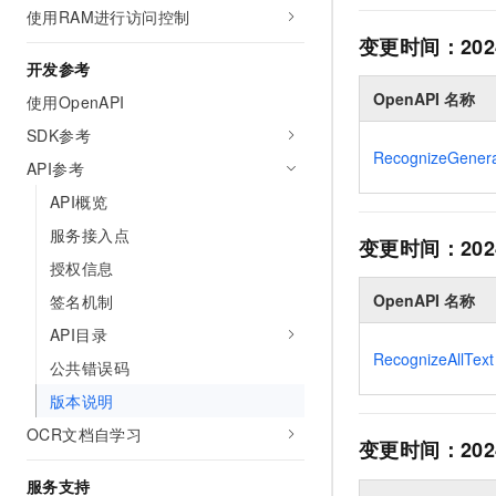
使用RAM进行访问控制
AI 产品 免费试用
网络
安全
云开发大赛
Tableau 订阅
1亿+ 大模型 tokens 和 
变更时间：
202
可观测
入门学习赛
开发参考
中间件
AI空中课堂在线直播课
140+云产品 免费试用
大模型服务
OpenAPI 名称
使用OpenAPI
上云与迁云
产品新客免费试用，最长1
数据库
生态解决方案
SDK参考
千问AI平台-Token Plan
企业出海
大模型ACA认证体验
RecognizeGenera
大数据计算
API参考
助力企业全员 AI 认知与能
行业生态解决方案
政企业务
API概览
媒体服务
千问AI平台-模型体验
开发者生态解决方案
服务接入点
在线体验全尺寸、多种模态
变更时间：
202
企业服务与云通信
AI 开发和 AI 应用解决
授权信息
Happy 系列大模型
域名与网站
OpenAPI 名称
签名机制
API目录
终端用户计算
RecognizeAllText
公共错误码
Serverless
大模型解决方案
版本说明
开发工具
OCR文档自学习
快速部署 Dify，高效搭建 
变更时间：
202
迁移与运维管理
服务支持