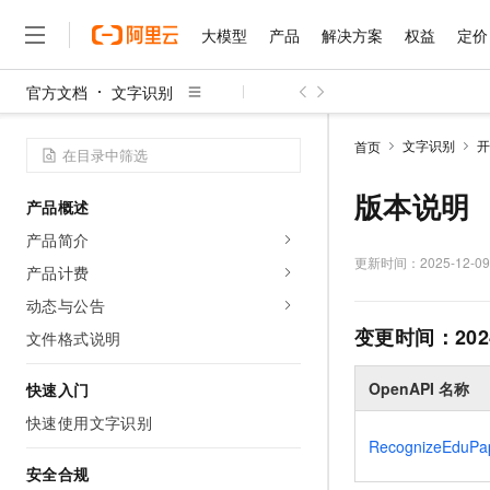
大模型
产品
解决方案
权益
定价
官方文档
文字识别
大模型
产品
解决方案
权益
定价
云市场
伙伴
服务
了解阿里云
精选产品
精选解决方案
普惠上云
产品定价
精选商城
成为销售伙伴
售前咨询
为什么选择阿里云
千问AI平台
文字识别
开
首页
了解云产品的定价详情
大模型服务平台百炼
睿译宝，AI翻译排版一
普惠上云 官方力荐
分销伙伴
在线服务
网站建设
什么是云计算
大
大模型服务与应用平台
上传文档即自动完成翻译和
云服务器38元/年起，超
版本说明
产品概述
咨询伙伴
多端小程序
技术领先
云上成本管理
售后服务
千问大模型
GLM-5.2：长任务时代
官方推荐返现计划
大模型
产品简介
大模型
精选产品
精选解决方案
Salesforce 国际版订阅
稳定可靠
管理和优化成本
多元化、高性能、安全可靠
推荐新用户得奖励，单订单
更新时间：
2025-12-09
销售伙伴合作计划
产品计费
自助服务
友盟天域
安全合规
人工智能与机器学习
AI
文本生成
无影云电脑
Hermes Agent，打造
云工开物
动态与公告
无影生态合作计划
在线服务
观测云
分析师报告
随时随地安全接入的云上超
自主进化，持久记忆，越用
高校专属算力普惠，学生认
变更时间：
202
计算
互联网应用开发
文件格式说明
Qwen3.8-Max
HOT
Salesforce On Alibaba C
工单服务
智能体时代全能旗舰模型
Tuya 物联网平台阿里云
研究报告与白皮书
云解析DNS
快速拥有专属 OpenClaw
Consulting Partner 合
大数据
容器
OpenAPI 名称
快速入门
免费试用
短信专区
蓝凌 OA
Qwen3.7-Plus
AI 大模型销售与服务生
快速使用文字识别
现代化应用
存储
天池大赛
能看、能想、能动手的多模
云原生大数据计算服务 Max
解决方案免费试用 新老
电子合同
RecognizeEduPa
面向分析的企业级SaaS模
最高领取价值200元试用
安全
网络与CDN
安全合规
AI 算法大赛
Qwen3-VL-Plus
畅捷通