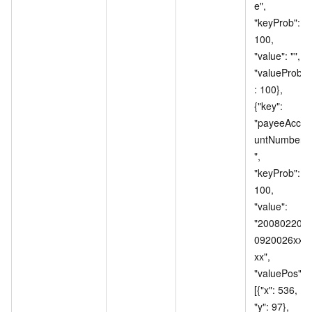
e", 
"keyProb": 
100, 
"value": "", 
"valueProb"
: 100}, 
{"key": 
"payeeAcco
untNumber
", 
"keyProb": 
100, 
"value": 
"20080220
0920026xx
xx", 
"valuePos": 
[{"x": 536, 
"y": 97}, 