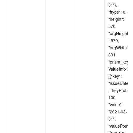
31"}, 
"ftype": 0, 
"height": 
570, 
"orgHeight"
: 570, 
"orgWidth": 
631, 
"prism_key
ValueInfo": 
[{"key": 
"issueDate"
, "keyProb": 
100, 
"value": 
"2021-03-
31", 
"valuePos": 
[{"x": 149, 