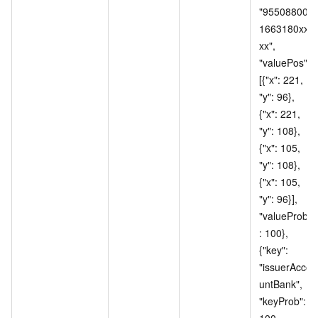
"95508800
1663180xx
xx", 
"valuePos": 
[{"x": 221, 
"y": 96}, 
{"x": 221, 
"y": 108}, 
{"x": 105, 
"y": 108}, 
{"x": 105, 
"y": 96}], 
"valueProb"
: 100}, 
{"key": 
"issuerAcco
untBank", 
"keyProb": 
100, 