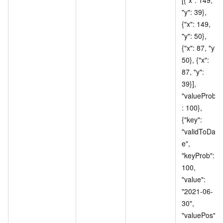
"y": 39}, 
{"x": 149, 
"y": 50}, 
{"x": 87, "y": 
50}, {"x": 
87, "y": 
39}], 
"valueProb"
: 100}, 
{"key": 
"validToDat
e", 
"keyProb": 
100, 
"value": 
"2021-06-
30", 
"valuePos": 