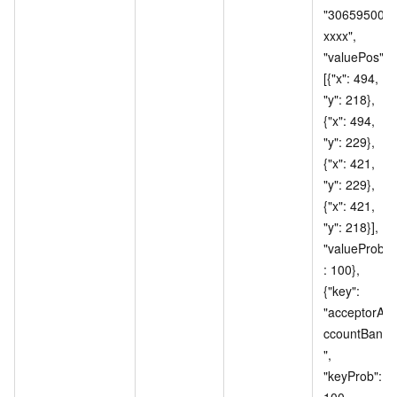
"30659500
xxxx", 
"valuePos": 
[{"x": 494, 
"y": 218}, 
{"x": 494, 
"y": 229}, 
{"x": 421, 
"y": 229}, 
{"x": 421, 
"y": 218}], 
"valueProb"
: 100}, 
{"key": 
"acceptorA
ccountBank
", 
"keyProb": 
100, 