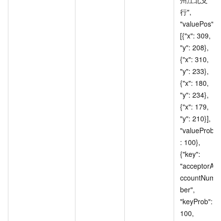
行", 
"valuePos": 
[{"x": 309, 
"y": 208}, 
{"x": 310, 
"y": 233}, 
{"x": 180, 
"y": 234}, 
{"x": 179, 
"y": 210}], 
"valueProb"
: 100}, 
{"key": 
"acceptorA
ccountNum
ber", 
"keyProb": 
100, 