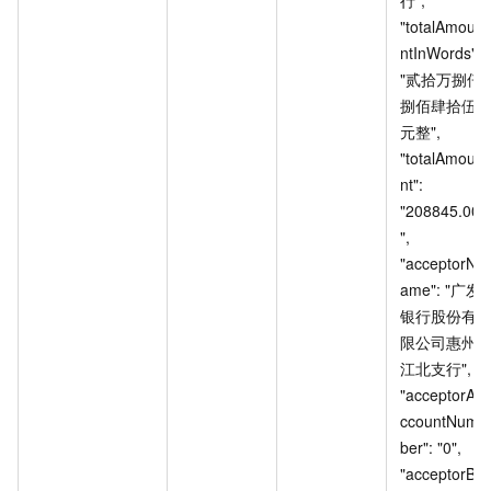
"totalAmou
ntInWords": 
"贰拾万捌仟
捌佰肆拾伍
元整", 
"totalAmou
nt": 
"208845.00
", 
"acceptorN
ame": "广发
银行股份有
限公司惠州
江北支行", 
"acceptorA
ccountNum
ber": "0", 
"acceptorB