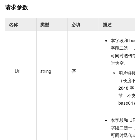
请求参数
名称
类型
必填
描述
本字段和 body
字段二选一，
可同时透传或
时为空。
Url
string
否
图片链接
（长度不
2048 字
节，不支
base64）
本字段和 URL
字段二选一，
可同时透传或