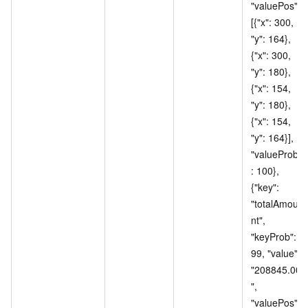
"valuePos": 
[{"x": 300, 
"y": 164}, 
{"x": 300, 
"y": 180}, 
{"x": 154, 
"y": 180}, 
{"x": 154, 
"y": 164}], 
"valueProb"
: 100}, 
{"key": 
"totalAmou
nt", 
"keyProb": 
99, "value": 
"208845.00
", 
"valuePos": 