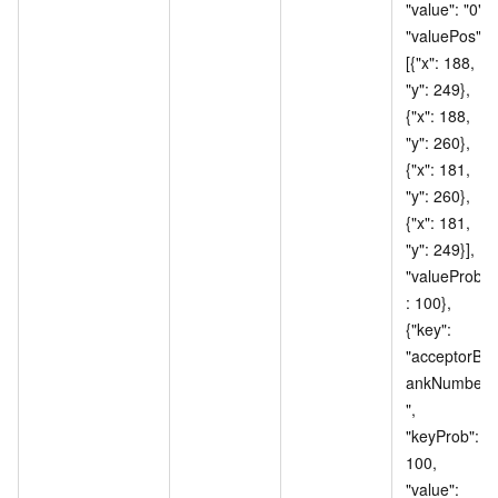
"value": "0", 
"valuePos": 
[{"x": 188, 
"y": 249}, 
{"x": 188, 
"y": 260}, 
{"x": 181, 
"y": 260}, 
{"x": 181, 
"y": 249}], 
"valueProb"
: 100}, 
{"key": 
"acceptorB
ankNumber
", 
"keyProb": 
100, 
"value": 