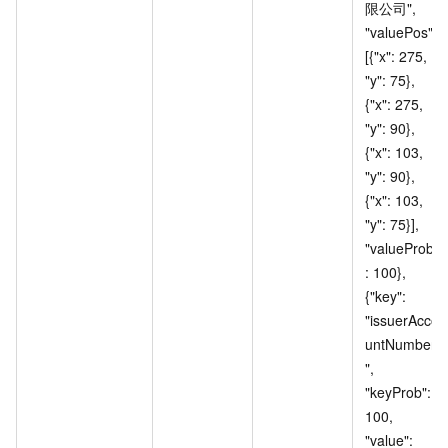
限公司", 
"valuePos": 
[{"x": 275, 
"y": 75}, 
{"x": 275, 
"y": 90}, 
{"x": 103, 
"y": 90}, 
{"x": 103, 
"y": 75}], 
"valueProb"
: 100}, 
{"key": 
"issuerAcco
untNumber
", 
"keyProb": 
100, 
"value": 