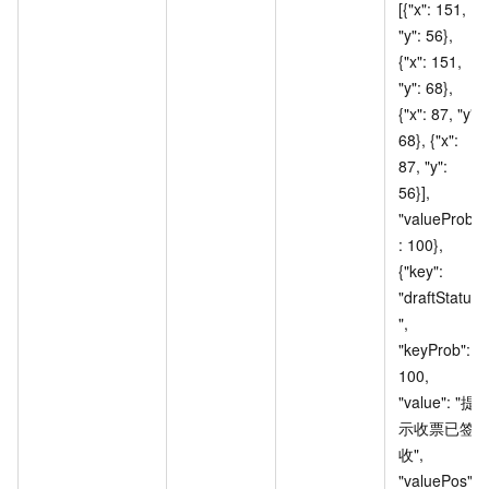
[{"x": 151, 
"y": 56}, 
{"x": 151, 
"y": 68}, 
{"x": 87, "y": 
68}, {"x": 
87, "y": 
56}], 
"valueProb"
: 100}, 
{"key": 
"draftStatus
", 
"keyProb": 
100, 
"value": "提
示收票已签
收", 
"valuePos": 