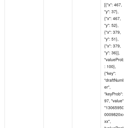
[{"x": 467, 
"y": 37}, 
{"x": 467, 
"y": 52}, 
{"x": 379, 
"y": 51}, 
{"x": 379, 
"y": 36}], 
"valueProb"
: 100}, 
{"key": 
"draftNumb
er", 
"keyProb": 
97, "value": 
"13065950
0009820xx
xx", 
"valuePos": 