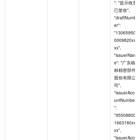
": "提示收票
已签收", 
"draftNumb
er": 
"13065950
0009820xx
xx", 
"issuerNam
e": "广东格
林精密部件
股份有限公
司", 
"issuerAcco
untNumber
": 
"95508800
1663180xx
xx", 
"issuerAcco