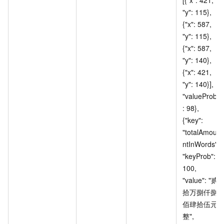
"y": 115}, 
{"x": 587, 
"y": 115}, 
{"x": 587, 
"y": 140}, 
{"x": 421, 
"y": 140}], 
"valueProb"
: 98}, 
{"key": 
"totalAmou
ntInWords", 
"keyProb": 
100, 
"value": "贰
拾万捌仟捌
佰肆拾伍元
整", 