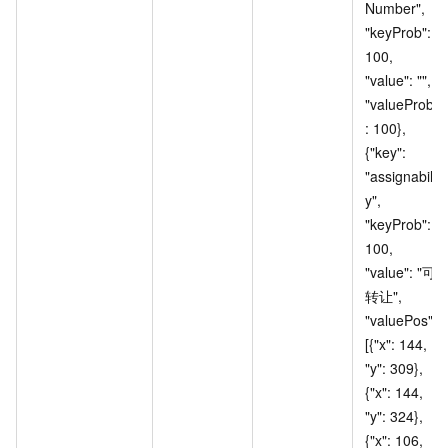
Number", 
"keyProb": 
100, 
"value": "", 
"valueProb"
: 100}, 
{"key": 
"assignabilit
y", 
"keyProb": 
100, 
"value": "可
转让", 
"valuePos": 
[{"x": 144, 
"y": 309}, 
{"x": 144, 
"y": 324}, 
{"x": 106, 