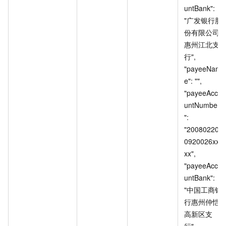
untBank": 
"广发银行股
份有限公司
惠州江北支
行", 
"payeeNam
e": "", 
"payeeAcco
untNumber
": 
"20080220
0920026xx
xx", 
"payeeAcco
untBank": 
"中国工商银
行惠州仲恺
高新区支
行", 