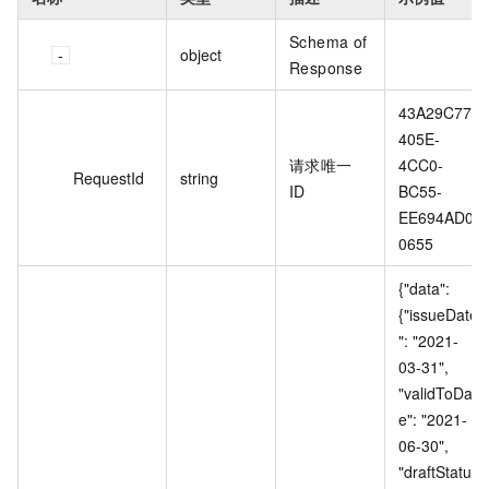
Schema of
object
Response
43A29C77-
405E-
请求唯一
4CC0-
RequestId
string
ID
BC55-
EE694AD0
0655
{"data": 
{"issueDate
": "2021-
03-31", 
"validToDat
e": "2021-
06-30", 
"draftStatus