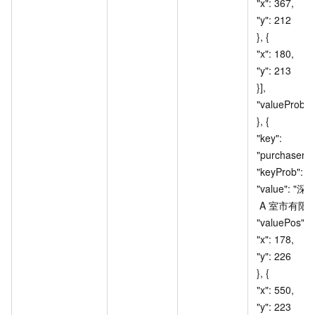
"x": 367, 					
"y": 212 				
}, { 					
"x": 180, 					
"y": 213 				
}], 				
"valueProb": 10
}, { 				
"key": 
"purchaserConta
"keyProb": 99, 		
"value": 
A
室市有限
1
"valuePos": [{ 				
"x": 178, 					
"y": 226 				
}, { 					
"x": 550, 					
"y": 223 				