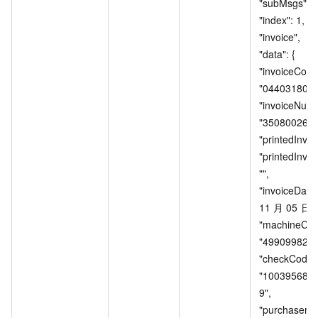
"subMsgs": [{ 	
"index": 1, 		"op": 
"invoice", 		"result": { 			
"data": { 				
"invoiceCode"
"044031800111",
"invoiceNumb
"35080026", 				
"printedInvoiceC
"printedInvo
"", 				
"invoiceDate
11
月
05
日", 				
"machineCode
"499099825015",
"checkCode":
"100395681
9", 				
"purchaser