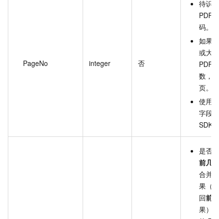
待识
PDF/
码。
如果
或大
PageNo
integer
否
PDF/
数，
页。
使用 
字段
SDK
是否合
前几
合并
果（
回
前 4
果）