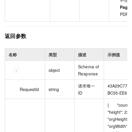
Page
PDF
返回参数
名称
类型
描述
示例值
Schema of
object
Response
请求唯一
43A29C77-4
RequestId
string
ID
BC55-EE694
{ 	"count": 2, 	
"height": 2341,
"orgHeight": 2
"orgWidth": 16