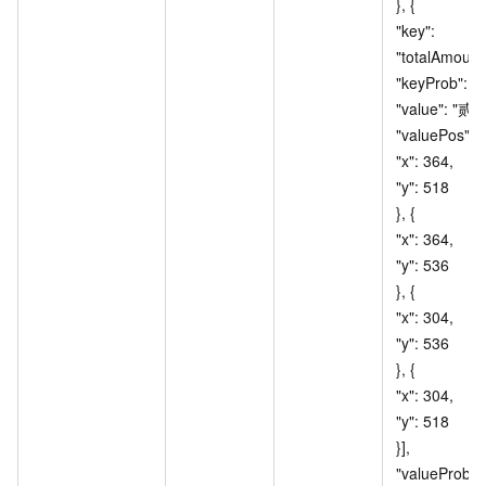
}, { 				
"key": 
"totalAmountInW
"keyProb": 100, 
"value": "贰拾元整
"valuePos": [{ 				
"x": 364, 					
"y": 518 				
}, { 					
"x": 364, 					
"y": 536 				
}, { 					
"x": 304, 					
"y": 536 				
}, { 					
"x": 304, 					
"y": 518 				
}], 				
"valueProb": 10