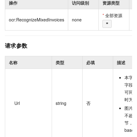
操作
访问级别
资源类型
*
全部资源
ocr:RecognizeMixedInvoices
none
*
请求参数
名称
类型
必填
描述
本字段和
字段
可同
时为
Url
string
否
图片
不超 2
节，
base