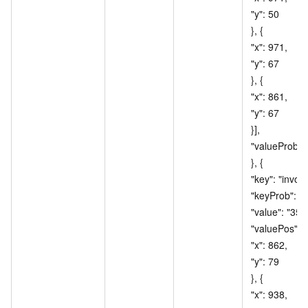
"y": 50 				
}, { 					
"x": 971, 					
"y": 67 				
}, { 					
"x": 861, 					
"y": 67 				
}], 				
"valueProb": 99 
}, { 				
"key": "invoice
"keyProb": 100, 
"value": "35080
"valuePos": [{ 				
"x": 862, 					
"y": 79 				
}, { 					
"x": 938, 					