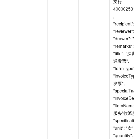
支行
4000025319
, 				
"recipient": "廖
"reviewer": "陈虎"
"drawer": "：张
"remarks": "", 			
"title": 
通发票", 				
"formType": "", 		
"invoiceTy
发票", 				
"specialTag": "", 
"invoiceDetails": 
"itemName"
服务*收派服务费", 
"specification": ""
"unit": "次", 					
"quantity": "1.0