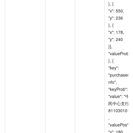
}, { 					
"x": 550, 					
"y": 236 				
}, { 					
"x": 178, 					
"y": 240 				
}], 				
"valueProb": 99 
}, { 				
"key": 
"purchaserB
nfo", 				
"keyProb": 100, 
"value": 
民中心支行
8110301013
, 				
"valuePos": [{ 				
"x": 180, 					