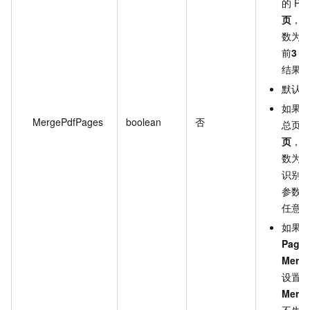
的 PD
页
，
数为
t
前
3 页
结果
默认
如果上
MergePdfPages
boolean
否
总页
页
，
数为
t
识别
前
参数
任意
如果
Page
Merg
设置
Merg
不生