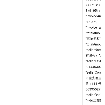
7++713>+<2
3>91951+4412>4
"invoiceAmou
"18.87", 				
"invoiceTax": "1
"totalAmount
"贰拾元整", 				
"totalAmount": "
"sellerNam
有限公司", 				
"sellerTaxNu
"914403000743
"sellerConta
市宝安区国
路
1111
号
0
36395027", 				
"sellerBankAc
"中国工商银