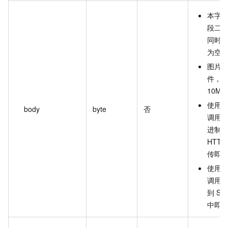
本字段
段二
同时
为空
图片
件，
10MB
使用 H
body
byte
否
调用
进制
HTTP
传即
使用 
调用
到 SD
中即