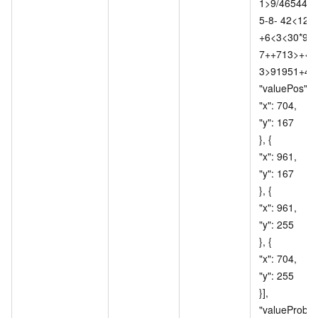
1>9/465447
5-8- 42<12-
+6<3<30*927-
7++713>+<2
3>91951+4412>4
"valuePos": [{ 				
"x": 704, 					
"y": 167 				
}, { 					
"x": 961, 					
"y": 167 				
}, { 					
"x": 961, 					
"y": 255 				
}, { 					
"x": 704, 					
"y": 255 				
}], 				
"valueProb": 10