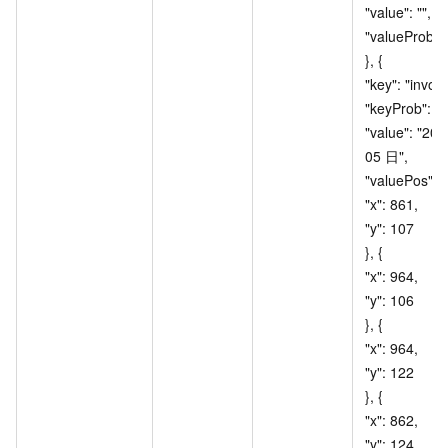
"value": "", 				
"valueProb": 10
}, { 				
"key": "invoiceD
"keyProb": 100, 
"value": "201
05
日", 				
"valuePos": [{ 				
"x": 861, 					
"y": 107 				
}, { 					
"x": 964, 					
"y": 106 				
}, { 					
"x": 964, 					
"y": 122 				
}, { 					
"x": 862, 					
"y": 124 				