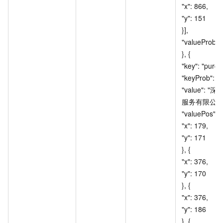
"x": 866, 					
"y": 151 				
}], 				
"valueProb": 10
}, { 				
"key": "purcha
"keyProb": 100, 
"value": 
服务有限公司", 		
"valuePos": [{ 				
"x": 179, 					
"y": 171 				
}, { 					
"x": 376, 					
"y": 170 				
}, { 					
"x": 376, 					
"y": 186 				
}, { 					