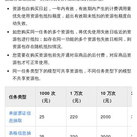
资源包自购买日起，一年内有效，有效期内产生的计费调用量
优先使用资源包抵扣额度，超出有效期未抵扣的资源包额度自
动失效。
如您购买同一任务的多个资源包，将优先使用失效日临近的资
源包进行抵扣；如存在同一功能的多个资源包失效日相同，则
资源包存在随机抵扣情况。
您需要在购买资源包前先开通对应商品的后付费，对应商品资
源包才可正常使用。
同一任务类型下的模型可共享资源包，不同任务类型下的模型
不共享资源包。
1000
次
1
万次
10
万次
20
任务类型
（元）
（元）
（元）
（
单据票证信
25
220
2000
38
息抽取
表格信息抽
25
220
2000
38