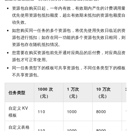
资源包自购买日起，一年内有效，有效期内产生的计费调用量
优先使用资源包抵扣额度，超出有效期未抵扣的资源包额度自
动失效。
如您购买同一任务的多个资源包，将优先使用失效日临近的资
源包进行抵扣；如存在同一功能的多个资源包失效日相同，则
资源包存在随机抵扣情况。
您需要在购买资源包前先开通对应商品的后付费，对应商品资
源包才可正常使用。
同一任务类型下的模板可共享资源包，不同任务类型下的模板
不共享资源包。
1000
次
1
万次
10
万次
20
任务类型
（元）
（元）
（元）
（
自定义
KV
110
1000
8000
10
模板
自定义表格
110
1000
8000
10