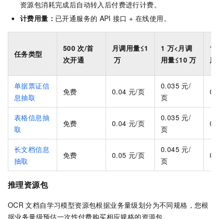
资源包消耗完成后自动转入后付费进行计费。
计费用量：
已开通服务的
API
接口 + 在线使用。
500
次/首
月调用量≤1
1
万<月调
10
任务类型
次开通
万
用量≤10
万
用
单据票证信
0.035
元/
免费
0.04
元/页
0.
息抽取
页
表格信息抽
0.035
元/
免费
0.04
元/页
0.
取
页
长文档信息
0.045
元/
免费
0.05
元/页
0.
抽取
页
推理资源包
OCR
文档自学习模型资源包根据业务量级划分为不同规格，您根
据业务量级预估一次性付费购买相应规格的资源包。