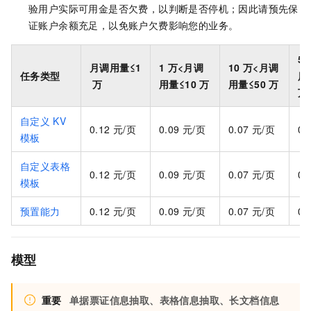
验用户实际可用金是否欠费，以判断是否停机；因此请预先保
证账户余额充足，以免账户欠费影响您的业务。
50
月调用量≤1
1
万<月调
10
万<月调
任务类型
用
万
用量≤10
万
用量≤50
万
万
自定义
KV
0.12
元/页
0.09
元/页
0.07
元/页
0.
模板
自定义表格
0.12
元/页
0.09
元/页
0.07
元/页
0.
模板
预置能力
0.12
元/页
0.09
元/页
0.07
元/页
0.
模型
重要
单据票证信息抽取、表格信息抽取、长文档信息