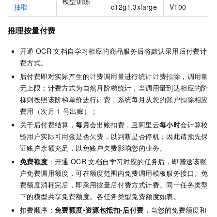
模型训练
抽取
c12g1.3xlarge
V100
推理按量付费
开通
OCR
文档自学习相应的商品服务后将默认采用后付费计
费方式。
后付费即对实际产生的计费调用量进行统计计费扣除，调用量
无上限；计费方式为自然月阶梯统计，当调用量到达相应的阶
梯则按照该阶梯单价进行计费，系统每月从您的账户扣除相应
费用（次月
1
号出账）；
关于后付费结算，
每月
会出账扣费，且阿里云
每小时
会计算校
验用户实际可用金是否欠费，以判断是否停机；因此请预先保
证账户余额充足，以免账户欠费影响您的业务。
免费额度
：开通
OCR
文档自学习对应的任务后，即赠送该账
户免费调用额度，可在额度范围内免费调用模板服务接口。免
费额度消耗完后，即采用按量后付费方式计费。同一任务类型
下的模型共享免费额度。各任务类型免费额度如表。
扣费顺序：
免费额度-资源包抵扣-后付费
，当您的免费额度和