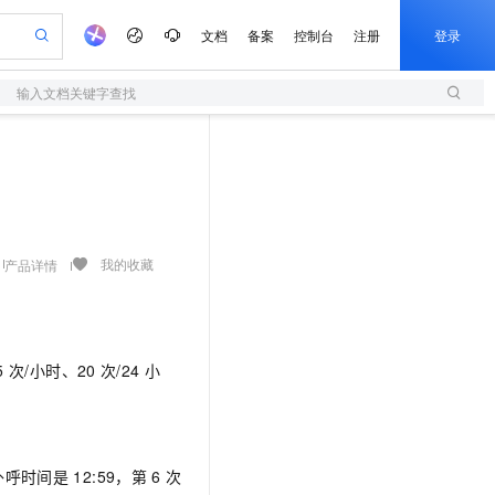
文档
备案
控制台
注册
登录
输入文档关键字查找
验
作计划
器
AI 活动
专业服务
服务伙伴合作计划
开发者社区
加入我们
服务平台百炼
阿里云 OPC 创新助力计划
一站式生成采购清单，支持单品或批量购买
S
可编辑精美 PPT 文稿
S产品伙伴计划（繁花）
峰会
造的大模型服务与应用开发平台
轻量应用服务器
Agency Agents：拥有专属领域专家
AI 生产力先锋
Al MaaS 服务伙伴赋能合作
域名
博文
Careers
至高可申请百万元
性可伸缩的云计算服务
 轻松生成专业的 PPT
开启高性价比 AI 编程新体验
先锋实践拓展 AI 生产力的边界
快速构建应用程序和网站，即刻迈出上云第一步
多领域专家智能体,一键组建 AI 虚拟交付团队
Token 补贴，五大权
计划
海大会
伙伴信用分合作计划
商标
问答
社会招聘
益加速 OPC 成功
S
帕鲁游戏服务器
数字证书管理服务（原SSL证书）
HappyHorse 打造一站式影视创作平台
飞天发布时刻
HOT
划
备案
电子书
校园招聘
联机服务器，轻松开启游戏
视频创作，一键激活电商全链路生产力
全托管，含MySQL、PostgreSQL、SQL Server、MariaDB多引擎
实现全站HTTPS，呈现可信的WEB访问
所见，即是所愿
可视化编排打通从文字构思到成片全链路闭环
我的收藏
产品详情
更多支持
划
公司注册
镜像站
视频生成
语音识别与合成
 智能体与工作流应用
短信服务
漫剧工坊：一站式动画创作平台
AI 实训营
合作伙伴培训与认证
划
上云迁移
的智能体编程平台
站生成，高效打造优质广告素材
通过阿里云百炼高效搭建AI应用,助力高效开发
快速生产连贯的高质量长漫剧
从基础到进阶，Agent 创客手把手教你
国内短信简单易用，安全可靠，秒级触达，全球覆盖200+国家和地区。
e-1.1-T2V
Qwen3-TTS-Flash
lScope
我要反馈
查询合作伙伴
畅细腻的高质量视频
离线语音合成大模型，多语言方言自适应，低延迟高稳定
n Alibaba Cloud ISV 合作
5
次/小时、20
次/24
小
代维服务
olarDB
建企业门户网站
大数据开发治理平台 DataWorks
10 分钟搭建微信、支付宝小程序
创新加速
ope
登录合作伙伴管理后台
我要建议
站，无忧落地极速上线
以可视化方式快速构建移动和 PC 门户网站
100%兼容MySQL、PostgreSQL，兼容Oracle，支持集中和分布式
高效部署网站，快速应用到小程序
Data Agent 驱动的一站式 Data+AI 开发治理平台
e-1.1-I2V
Cosyvoice-V3-Flash
安全
畅自然，细节丰富
高表现力语音合成大模型，语音克隆听感自然
我要投诉
上云场景组合购
伴
边界网络安全防护产品
漫剧创作，剧本、分镜、视频高效生成
覆盖90%+业务场景，专享组合折扣价
外呼时间是
12:59，第
6
次
2V
VPN
Fun-ASR