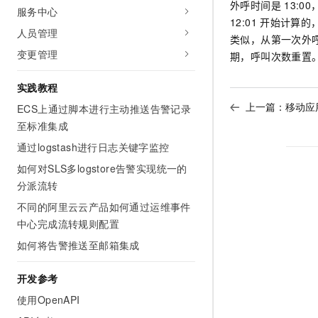
外呼时间是
13:0
服务中心
AI 产品 免费试用
网络
安全
云开发大赛
Tableau 订阅
12:01
开始计算的
1亿+ 大模型 tokens 和 
人员管理
类似，从第一次外
可观测
入门学习赛
中间件
AI空中课堂在线直播课
变更管理
140+云产品 免费试用
期，呼叫次数重置
大模型服务
上云与迁云
产品新客免费试用，最长1
数据库
生态解决方案
实践教程
千问AI平台-Token Plan
企业出海
大模型ACA认证体验
大数据计算
上一篇：
移动应
ECS上通过脚本进行主动推送告警记录
助力企业全员 AI 认知与能
行业生态解决方案
至标准集成
政企业务
媒体服务
千问AI平台-模型体验
开发者生态解决方案
通过logstash进行日志关键字监控
在线体验全尺寸、多种模态
企业服务与云通信
如何对SLS多logstore告警实现统一的
AI 开发和 AI 应用解决
Happy 系列大模型
分派流转
域名与网站
不同的阿里云云产品如何通过运维事件
终端用户计算
中心完成流转规则配置
如何将告警推送至邮箱集成
Serverless
大模型解决方案
开发工具
开发参考
快速部署 Dify，高效搭建 
使用OpenAPI
迁移与运维管理