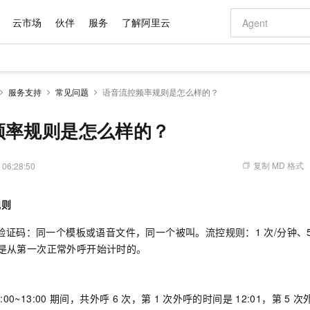
云市场
伙伴
服务
了解阿里云
AI 特惠
数据与 API
成为产品伙伴
企业增值服务
最佳实践
价格计算器
AI 场景体
基础软件
产品伙伴合
阿里云认证
市场活动
配置报价
大模型
服务支持
常见问题
语音流控频率规则是怎么样的？
自助选配和估算价格
步到位
域名与网站
智启 AI 普惠权益
产品生态集成认证中心
企业支持计划
云上春晚
Qwen Audio：打造专属 AI 语音助手
千问官方 MaaS 平台，为开发者和 Agent 而生，新用户赠送 1 亿 + tokens 额度
云服务器 EC
一句话生成原生
AI Coding
阿里云Maa
2026 阿里云
为企业打
数据集
Windows
大模型认证
模型
NEW
NEW
格式还原
值低价云产品抢先购
提供智能易用的域名与建站服务
至高享 1亿+免费 tokens，加速 Al 应用落地
Qwen-Audio-3.0-Realtime 端到端实时语音角色扮演
安全可靠、弹
输入一句话想法,
智能编程，一键
频率规则是怎么样的？
产品生态伙伴
专家技术服务
云上奥运之旅
弹性计算合作
阿里云中企出
手机三要素
宝塔 Linux
全部认证
价格优势
开源旗舰模型
对象存储 OSS
即刻拥有 DeepSeek-V4-Pro
阿里云 OPC 创新助力计划
云数据库 RD
一键部署幻兽
AI 电商营销
产品生态伙伴工作台
企业增值服务台
云栖战略参考
云存储合作计
云栖大会
身份实名认证
CentOS
训练营
推动算力普惠，释放技术红利
的大模型服务
最高返9万
真正可用的 1M 上下文,一次完成代码全链路开发
轻松解锁专属 DeepSeek-V4-Pro
至高百万元 Token 补贴，加速一人公司成长
稳定、安全、高性价比、高性能的云存储服务
一键购买专属
从图文生成到
复制 MD 格式
 06:28:50
云上的中国
数据库合作计
活动全景
短信
Docker
图片和
自进化智能体
人工智能平台 PAI
5 分钟轻松部署专属 QwenPaw
Token Plan 模型订阅计划
Qoder
高效搭建 AI
AI 广告创作
企业成长
大模型
NEW
HOT
信息公告
规则
看见新力量
云网络合作计
OCR 文字识别
JAVA
级电脑
越聪明
证享300元代金券
一站式AI开发、训练和推理服务
Qwen3.8-Max 首发尝鲜，限时加量 10 倍，夜间低至2折
从聊天伙伴进化为能主动干活的本地数字员工
面向真实软件
图文、视频一
Kimi-K3
HappyHors
NEW
魔搭 Mode
loud
服务实践
官网公告
Kimi 最新旗舰模型，长程编程与推理利器
让文字生成流
金融模力时刻
Salesforce O
版
证码：同一个模板或语音文件，同一个被叫。流控规则：1
发票查验
全能环境
次/分钟、
Qoder CN
Claude Code + GStack 打造工程团队
千问办公，限时限量积分加倍
云原生数据库 P
低代码高效构
AI 建站
NEW
作计划
计划
时是从第一次正常外呼开始计时的。
创新中心
魔搭 ModelSc
健康状态
让AI从“聊天伙伴”进化为能干活的“数字员工”
覆盖公网/内网、递归/权威、移动APP等全场景解析服务
安装技能 GStack，拥有专属 AI 工程团队
你的AI工作搭子，覆盖日常办公高频场景
基于千问大模型等，支持代码智能生成、研发智能问答
0 代码专业建
客户案例
天气预报查询
操作系统
Deepseek-v4-pro
HappyHors
态合作计划
态智能体模型
旗舰 MoE 大模型，百万上下文与顶尖推理能力
图生视频，流
Compute
同享
容器服务 Kubernetes 版 ACK
万小智 AI 建站低至 15元/月
云防火墙
AI 短剧/漫剧
快递物流查询
WordPress
成为服务伙
高校合作
式云数据仓库
点，立即开启云上创新
提供一站式管理容器应用的 K8s 服务
送.CN域名，送备案服务码
云原生的云上
AI助力短剧
0~13:00
期间，共外呼
6
次，第
1
次外呼的时间是
12:01，第
5
次
GLM-5.2
Wan2.7-T
Ubuntu