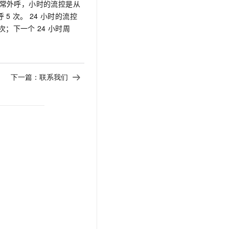
常外呼，小时的流控是从
文戏情感细腻自然，动作戏激烈拳拳到肉，实现更强表演能力
支持中英文自由切换，具备更强的噪声鲁棒性
云聚AI 严选权益
SSL 证书
呼
5
次。 24
小时的流控
，一键激活高效办公新体验
精选AI产品，从模型到应用全链提效
次；下一个
24
小时周
堡垒机
AI 用量加速计划
应用
防火墙
、识别商机，让客服更高效、服务更出色。
新老同享，达量后返
千问办公
主机安全
NEW
下一篇：
联系我们
的智能体编程平台
一站式AI生产力平台
AI 应用及服务市场
伶鹊
企业级人与Agent协作平台，接入和调度多个数字员工
智能客服平台，对话机器人、对话分析、智能外呼
AI 应用
大模型服务平台百炼 - 全妙
大模型
应用创作平台
多模态内容创作工具，已接入 DeepSeek
自然语言处理
数据标注
机器学习
息提取
与 AI 智能体进行实时音视频通话
从文本、图片、视频中提取结构化的属性信息
构建支持视频理解的 AI 音视频实时通话应用