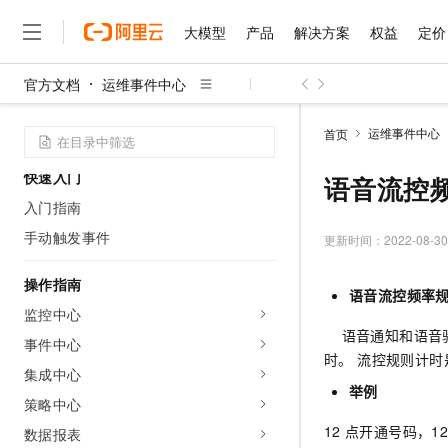
大模型
产品
解决方案
权益
定价
产品概述
动态与公告
官方文档
运维事件中心
产品简介
大模型
产品
解决方案
权益
定价
云市场
伙伴
服务
了解阿里云
精选产品
精选解决方案
普惠上云
产品定价
精选商城
成为销售伙伴
售前咨询
为什么选择阿里云
千问AI平台
产品计费
运维事件中心
首页
了解云产品的定价详情
大模型服务平台百炼
睿译宝，AI翻译排版一
普惠上云 官方力荐
分销伙伴
在线服务
网站建设
什么是云计算
大
快速入门
大模型服务与应用平台
上传文档即自动完成翻译和
云服务器38元/年起，超
语音流控
咨询伙伴
多端小程序
技术领先
云上成本管理
入门指南
售后服务
千问大模型
GLM-5.2：长任务时代
官方推荐返现计划
大模型
大模型
精选产品
精选解决方案
Salesforce 国际版订阅
稳定可靠
手动触发事件
管理和优化成本
多元化、高性能、安全可靠
推荐新用户得奖励，单订单
更新时间：
2022-08-30
销售伙伴合作计划
自助服务
友盟天域
安全合规
人工智能与机器学习
AI
文本生成
无影云电脑
Hermes Agent，打造
云工开物
操作指南
无影生态合作计划
在线服务
语音流控频率
观测云
分析师报告
随时随地安全接入的云上超
自主进化，持久记忆，越用
高校专属算力普惠，学生认
计算
互联网应用开发
Qwen3.8-Max
HOT
监控中心
Salesforce On Alibaba C
工单服务
智能体时代全能旗舰模型
Tuya 物联网平台阿里云
研究报告与白皮书
语音通知和语音验
云解析DNS
快速拥有专属 OpenClaw
事件中心
Consulting Partner 合
大数据
容器
免费试用
时。 流控规则计
短信专区
蓝凌 OA
Qwen3.7-Plus
集成中心
AI 大模型销售与服务生
现代化应用
存储
天池大赛
举例
能看、能想、能动手的多模
云原生大数据计算服务 Max
解决方案免费试用 新老
策略中心
电子合同
面向分析的企业级SaaS模
最高领取价值200元试用
安全
网络与CDN
12
点开通号码，12:0
数据报表
AI 算法大赛
Qwen3-VL-Plus
畅捷通