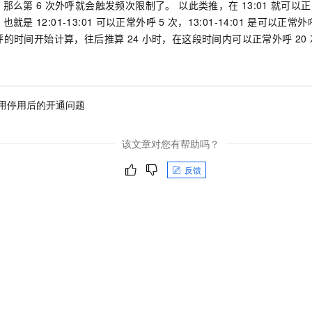
服务生态伙伴
0，那么第
6
次外呼就会触发频次限制了。 以此类推，在
13:01
就可以正
视觉 Coding、空间感知、多模态思考等全面升级
1M上下文，专为长程任务能力而生
云工开物
企业应用
Night Plan 支持 Qwen 3.8-Max
AI 办公
NEW
，也就是
12:01-13:01
可以正常外呼
5
次，13:01-14:01
是可以正常外
Red Hat
30+ 款产品免费体验
夜间 5 折，Qwen/Meoo/TokenPlan 客户专享
AI智能应用
科研合作
呼的时间开始计算，往后推算
24
小时，在这段时间内可以正常外呼
20
ERP
堂（旗舰版）
SUSE
智能客服
。
AI 应用构建
大模型原生
CRM
2个月
自动承接线索
建站小程序
Qoder
大模型服务平台百炼-应用模版
OA 办公系统
HOT
NEW
用停用后的开通问题
面向真实软件
个人版上线、团队版降价；千问3.8-Max首发发尝鲜
丰富多元化的应用模版和解决方案
力提升
财税管理
模板建站
万有无界
大模型服务平台百炼-智能体
400电话
定制建站
该文章对您有帮助吗？
的模型效果
灵活可视化地构建企业级 Agent
方案
广告营销
模板小程序
反馈
秒悟
人工智能平台 PAI
定制小程序
云端极速 AI 
新一代 AI 视频生成模型，深度适配广告营销等场景
AI Native 的算法工程平台，一站式完成建模、训练、推理服务部署
APP 开发
建站系统
AI 应用
10分钟微调：让0.6B模型媲美235B模型
多模态数据信
依托云原生高可用架构,实现Dify私有化部署
用1%尺寸在特定领域达到大模型90%以上效果