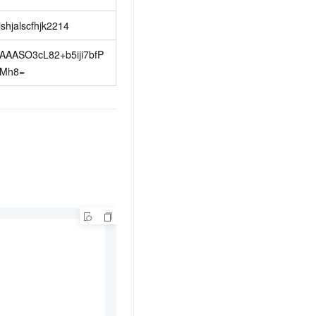
jshjalscfhjk2214
AAASO3cL82+b5iji7bfP
Mh8=