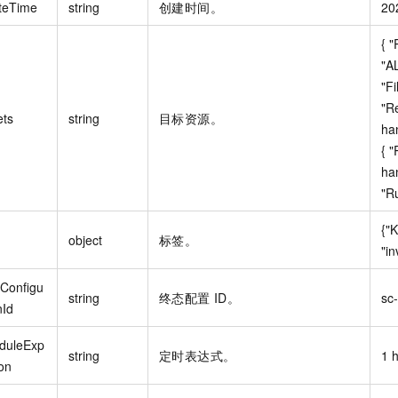
teTime
string
创建时间。
20
{ 
"A
"Fi
"Re
ets
string
目标资源。
ha
{ "
han
"Ru
{"K
object
标签。
"in
eConfigu
string
终态配置 ID。
sc
nId
duleExp
string
定时表达式。
1 
on