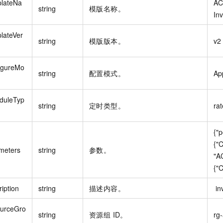
lateNa
AC
string
模版名称。
In
lateVer
string
模版版本。
v2
igureMo
string
配置模式。
Ap
duleTyp
string
定时类型。
rat
{"p
{"C
meters
string
参数。
"AC
{"C
iption
string
描述内容。
 i
urceGro
string
资源组 ID。
rg