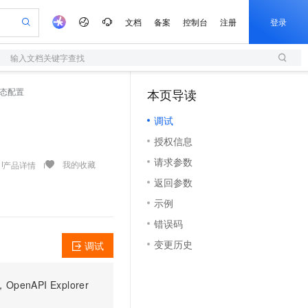
文档
备案
控制台
注册
登录
输入文档关键字查找
验
作计划
器
AI 活动
专业服务
服务伙伴合作计划
开发者社区
加入我们
服务平台百炼
阿里云 OPC 创新助力计划
查询终态配置
本页导读
（1）
一站式生成采购清单，支持单品或批量购买
S
可编辑精美 PPT 文稿
S产品伙伴计划（繁花）
峰会
造的大模型服务与应用开发平台
轻量应用服务器
Agency Agents：拥有专属领域专家
AI 生产力先锋
Al MaaS 服务伙伴赋能合作
域名
博文
Careers
至高可申请百万元
调试
性可伸缩的云计算服务
 轻松生成专业的 PPT
开启高性价比 AI 编程新体验
先锋实践拓展 AI 生产力的边界
快速构建应用程序和网站，即刻迈出上云第一步
多领域专家智能体,一键组建 AI 虚拟交付团队
Token 补贴，五大权
计划
海大会
伙伴信用分合作计划
商标
问答
社会招聘
授权信息
益加速 OPC 成功
S
帕鲁游戏服务器
数字证书管理服务（原SSL证书）
HappyHorse 打造一站式影视创作平台
飞天发布时刻
HOT
划
备案
电子书
校园招聘
请求参数
联机服务器，轻松开启游戏
视频创作，一键激活电商全链路生产力
全托管，含MySQL、PostgreSQL、SQL Server、MariaDB多引擎
实现全站HTTPS，呈现可信的WEB访问
所见，即是所愿
可视化编排打通从文字构思到成片全链路闭环
我的收藏
产品详情
更多支持
划
公司注册
镜像站
返回参数
视频生成
语音识别与合成
 智能体与工作流应用
短信服务
漫剧工坊：一站式动画创作平台
AI 实训营
合作伙伴培训与认证
示例
划
上云迁移
的智能体编程平台
站生成，高效打造优质广告素材
通过阿里云百炼高效搭建AI应用,助力高效开发
快速生产连贯的高质量长漫剧
从基础到进阶，Agent 创客手把手教你
国内短信简单易用，安全可靠，秒级触达，全球覆盖200+国家和地区。
e-1.1-T2V
Qwen3-TTS-Flash
lScope
我要反馈
查询合作伙伴
错误码
畅细腻的高质量视频
离线语音合成大模型，多语言方言自适应，低延迟高稳定
n Alibaba Cloud ISV 合作
代维服务
olarDB
建企业门户网站
大数据开发治理平台 DataWorks
10 分钟搭建微信、支付宝小程序
变更历史
调试
创新加速
ope
登录合作伙伴管理后台
我要建议
站，无忧落地极速上线
以可视化方式快速构建移动和 PC 门户网站
100%兼容MySQL、PostgreSQL，兼容Oracle，支持集中和分布式
高效部署网站，快速应用到小程序
Data Agent 驱动的一站式 Data+AI 开发治理平台
e-1.1-I2V
Cosyvoice-V3-Flash
安全
畅自然，细节丰富
高表现力语音合成大模型，语音克隆听感自然
我要投诉
上云场景组合购
伴
PI Explorer
边界网络安全防护产品
漫剧创作，剧本、分镜、视频高效生成
覆盖90%+业务场景，专享组合折扣价
2V
VPN
Fun-ASR