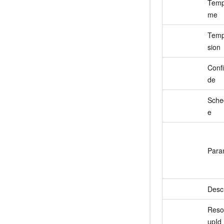
Temp
me
Temp
sion
Conf
de
Sche
e
Para
Descr
Reso
upId