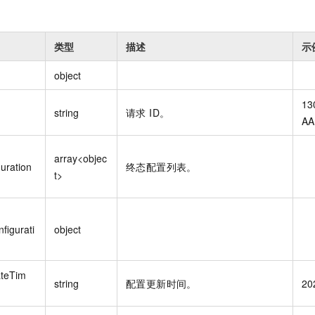
类型
描述
示
object
13
string
请求 ID。
AA
array<objec
uration
终态配置列表。
t>
figurati
object
teTim
string
配置更新时间。
20