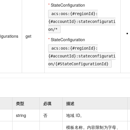
一个 AI 助手
即刻拥有 DeepSeek-R1 满血版
超强辅助，Bol
*
StateConfiguration
在企业官网、通讯软件中为客户提供 AI 客服
多种方案随心选，轻松解锁专属 DeepSeek
acs:oos:{#regionId}:
{#accountId}:stateconfigurati
on/*
igurations
get
*
StateConfiguration
acs:oos:{#regionId}:
{#accountId}:stateconfigurati
on/{#StateConfigurationId}
类型
必填
描述
string
否
地域 ID。
模板名称。内容限制为字母、