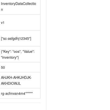
InventoryDataCollectio
n
v1
["sc-asfgdhj12345"]
{"Key": "oos", "Value": 
"inventory"}
50
AHJKH-AHKJHDJK-
AKHDIOWJL
rg-acfmxsn4m4******