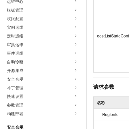
运维中心
10 分钟在聊天系统中增加
专有云
模板管理
权限配置
实例运维
定时运维
oos:ListStateConf
审批运维
事件运维
自助诊断
开源集成
安全合规
请求参数
补丁管理
快速设置
名称
参数管理
构建部署
RegionId
安全合规