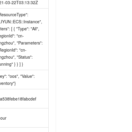
21-03-22T03:13:32Z
"ResourceType": 
LIYUN::ECS::Instance", 
lters": [ { "Type": "All", 
gionId": "cn-
ngzhou", "Parameters": 
RegionId": "cn-
gzhou", "Status": 
nning" } } ] }
ey": "oos", "Value": 
ventory"}
-a538febe18fabcdef
hour