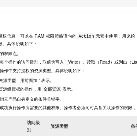
服务生态伙伴
视觉 Coding、空间感知、多模态思考等全面升级
1M上下文，专为长程任务能力而生
云工开物
企业应用
Night Plan 支持 Qwen 3.8-Max
AI 办公
NEW
Red Hat
30+ 款产品免费体验
夜间 5 折，Qwen/Meoo/TokenPlan 客户专享
AI智能应用
科研合作
ERP
堂（旗舰版）
SUSE
智能客服
AI 应用构建
大模型原生
CRM
2个月
自动承接线索
授权信息，可以在
RAM
权限策略语句的
元素中使用，用来给
Action
建站小程序
Qoder
大模型服务平台百炼-应用模版
OA 办公系统
HOT
NEW
限。具体说明如下：
面向真实软件
个人版上线、团队版降价；千问3.8-Max首发发尝鲜
丰富多元化的应用模版和解决方案
力提升
财税管理
模板建站
的权限点。
万有无界
大模型服务平台百炼-智能体
400电话
定制建站
个操作的访问级别，取值为写入（Write）、读取（Read）或列出（Lis
的模型效果
灵活可视化地构建企业级 Agent
操作中支持授权的资源类型。具体说明如下：
方案
广告营销
模板小程序
秒悟
人工智能平台 PAI
资源类型，用前面加
*
表示。
定制小程序
云端极速 AI 
新一代 AI 视频生成模型，深度适配广告营销等场景
AI Native 的算法工程平台，一站式完成建模、训练、推理服务部署
资源级授权的操作，用
表示。
全部资源
APP 开发
指云产品自身定义的条件关键字。
建站系统
成功执行操作所需要的其他权限。操作者必须同时具备关联操作的权限，
AI 应用
10分钟微调：让0.6B模型媲美235B模型
多模态数据信
访问级
资源类型
条
依托云原生高可用架构,实现Dify私有化部署
用1%尺寸在特定领域达到大模型90%以上效果
别