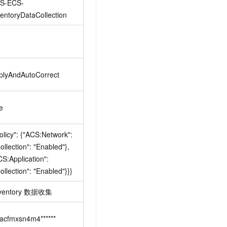
S-ECS-
ventoryDataCollection
plyAndAutoCorrect
e
olicy": {"ACS:Network": 
ollection": "Enabled"}, 
S:Application": 
ollection": "Enabled"}}}
nventory
数据收集
-acfmxsn4m4******