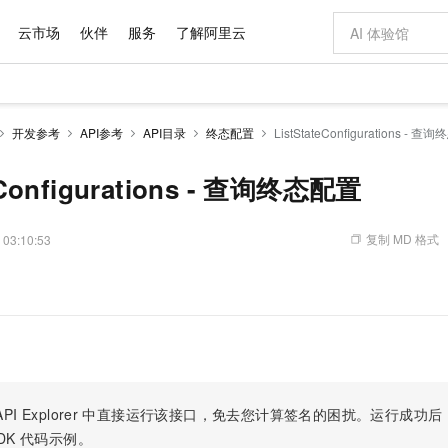
云市场
伙伴
服务
了解阿里云
AI 特惠
数据与 API
成为产品伙伴
企业增值服务
最佳实践
价格计算器
AI 场景体
基础软件
产品伙伴合
阿里云认证
市场活动
配置报价
大模型
开发参考
API参考
API目录
终态配置
ListStateConfigurations - 
自助选配和估算价格
步到位
域名与网站
智启 AI 普惠权益
产品生态集成认证中心
企业支持计划
云上春晚
Qwen Audio：打造专属 AI 语音助手
千问官方 MaaS 平台，为开发者和 Agent 而生，新用户赠送 1 亿 + tokens 额度
云服务器 EC
一句话生成原生
AI Coding
阿里云Maa
2026 阿里云
为企业打
数据集
Windows
大模型认证
模型
NEW
NEW
格式还原
值低价云产品抢先购
提供智能易用的域名与建站服务
至高享 1亿+免费 tokens，加速 Al 应用落地
Qwen-Audio-3.0-Realtime 端到端实时语音角色扮演
安全可靠、弹
输入一句话想法,
智能编程，一键
eConfigurations - 查询终态配置
产品生态伙伴
专家技术服务
云上奥运之旅
弹性计算合作
阿里云中企出
手机三要素
宝塔 Linux
全部认证
价格优势
开源旗舰模型
对象存储 OSS
即刻拥有 DeepSeek-V4-Pro
阿里云 OPC 创新助力计划
云数据库 RD
一键部署幻兽
AI 电商营销
产品生态伙伴工作台
企业增值服务台
云栖战略参考
云存储合作计
云栖大会
身份实名认证
CentOS
训练营
推动算力普惠，释放技术红利
的大模型服务
最高返9万
真正可用的 1M 上下文,一次完成代码全链路开发
轻松解锁专属 DeepSeek-V4-Pro
至高百万元 Token 补贴，加速一人公司成长
稳定、安全、高性价比、高性能的云存储服务
一键购买专属
从图文生成到
复制 MD 格式
 03:10:53
云上的中国
数据库合作计
活动全景
短信
Docker
图片和
自进化智能体
人工智能平台 PAI
5 分钟轻松部署专属 QwenPaw
Token Plan 模型订阅计划
Qoder
高效搭建 AI
AI 广告创作
企业成长
大模型
NEW
HOT
信息公告
看见新力量
云网络合作计
OCR 文字识别
JAVA
级电脑
越聪明
证享300元代金券
一站式AI开发、训练和推理服务
Qwen3.8-Max 首发尝鲜，限时加量 10 倍，夜间低至2折
从聊天伙伴进化为能主动干活的本地数字员工
面向真实软件
图文、视频一
Kimi-K3
HappyHors
NEW
魔搭 Mode
loud
服务实践
官网公告
Kimi 最新旗舰模型，长程编程与推理利器
让文字生成流
金融模力时刻
Salesforce O
版
发票查验
全能环境
Qoder CN
Claude Code + GStack 打造工程团队
千问办公，限时限量积分加倍
云原生数据库 P
低代码高效构
AI 建站
NEW
作计划
计划
创新中心
魔搭 ModelSc
健康状态
让AI从“聊天伙伴”进化为能干活的“数字员工”
覆盖公网/内网、递归/权威、移动APP等全场景解析服务
安装技能 GStack，拥有专属 AI 工程团队
你的AI工作搭子，覆盖日常办公高频场景
基于千问大模型等，支持代码智能生成、研发智能问答
0 代码专业建
客户案例
天气预报查询
操作系统
Deepseek-v4-pro
HappyHors
态合作计划
态智能体模型
旗舰 MoE 大模型，百万上下文与顶尖推理能力
图生视频，流
Compute
同享
容器服务 Kubernetes 版 ACK
万小智 AI 建站低至 15元/月
云防火墙
AI 短剧/漫剧
快递物流查询
WordPress
成为服务伙
高校合作
PI Explorer
中直接运行该接口，免去您计算签名的困扰。运行成功后，OpenA
式云数据仓库
点，立即开启云上创新
提供一站式管理容器应用的 K8s 服务
送.CN域名，送备案服务码
云原生的云上
AI助力短剧
GLM-5.2
Wan2.7-T
DK
代码示例。
Ubuntu