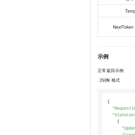
Temp
NextToken
示例
正常返回示例
格式
JSON
{

"RequestI
"StateCon
    {

"Upda
"Crea