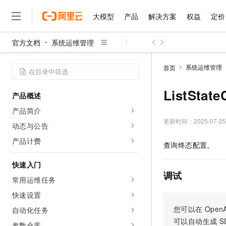
大模型
产品
解决方案
权益
定价
官方文档
系统运维管理
大模型
产品
解决方案
权益
定价
云市场
伙伴
服务
了解阿里云
精选产品
精选解决方案
普惠上云
产品定价
精选商城
成为销售伙伴
售前咨询
为什么选择阿里云
千问AI平台
系统运维管理
首页
了解云产品的定价详情
大模型服务平台百炼
睿译宝，AI翻译排版一
普惠上云 官方力荐
分销伙伴
在线服务
网站建设
什么是云计算
大
大模型服务与应用平台
上传文档即自动完成翻译和
云服务器38元/年起，超
ListStat
产品概述
咨询伙伴
多端小程序
技术领先
云上成本管理
售后服务
千问大模型
GLM-5.2：长任务时代
官方推荐返现计划
大模型
产品简介
大模型
精选产品
精选解决方案
Salesforce 国际版订阅
稳定可靠
管理和优化成本
多元化、高性能、安全可靠
推荐新用户得奖励，单订单
更新时间：
2025-07-25
销售伙伴合作计划
动态与公告
自助服务
友盟天域
安全合规
人工智能与机器学习
AI
文本生成
无影云电脑
Hermes Agent，打造
云工开物
产品计费
查询终态配置。
无影生态合作计划
在线服务
观测云
分析师报告
随时随地安全接入的云上超
自主进化，持久记忆，越用
高校专属算力普惠，学生认
计算
互联网应用开发
Qwen3.8-Max
HOT
Salesforce On Alibaba C
工单服务
快速入门
智能体时代全能旗舰模型
Tuya 物联网平台阿里云
研究报告与白皮书
云解析DNS
快速拥有专属 OpenClaw
Consulting Partner 合
调试
大数据
容器
常用运维任务
免费试用
短信专区
蓝凌 OA
Qwen3.7-Plus
AI 大模型销售与服务生
快速设置
现代化应用
存储
天池大赛
能看、能想、能动手的多模
云原生大数据计算服务 Max
解决方案免费试用 新老
电子合同
您可以在
OpenA
自动化任务
面向分析的企业级SaaS模
最高领取价值200元试用
安全
网络与CDN
AI 算法大赛
Qwen3-VL-Plus
可以自动生成
S
畅捷通
参数仓库