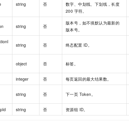
e
string
否
数字、中划线、下划线，长度
200 字符。
版本号，如不填默认为最新的
on
string
否
版本号。
tionI
string
否
终态配置 ID。
object
否
标签。
integer
否
每页返回的最大结果数。
string
否
下一页 Token。
pId
string
否
资源组 ID。