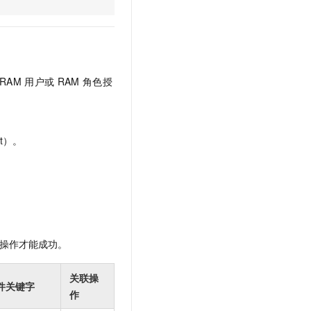
文戏情感细腻自然，动作戏激烈拳拳到肉，实现更强表演能力
支持中英文自由切换，具备更强的噪声鲁棒性
云聚AI 严选权益
SSL 证书
，一键激活高效办公新体验
精选AI产品，从模型到应用全链提效
堡垒机
AI 用量加速计划
应用
防火墙
、识别商机，让客服更高效、服务更出色。
新老同享，达量后返
RAM
用户或
RAM
角色授
千问办公
主机安全
NEW
的智能体编程平台
一站式AI生产力平台
AI 应用及服务市场
伶鹊
t）。
企业级人与Agent协作平台，接入和调度多个数字员工
智能客服平台，对话机器人、对话分析、智能外呼
AI 应用
大模型服务平台百炼 - 全妙
大模型
应用创作平台
多模态内容创作工具，已接入 DeepSeek
自然语言处理
数据标注
操作才能成功。
机器学习
息提取
与 AI 智能体进行实时音视频通话
关联操
件关键字
从文本、图片、视频中提取结构化的属性信息
构建支持视频理解的 AI 音视频实时通话应用
作