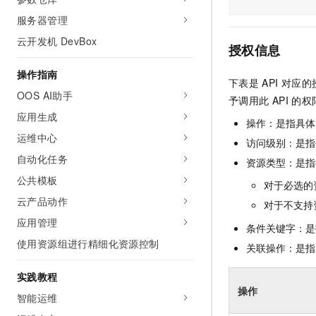
AI 产品 免费试用
网络
安全
云开发大赛
服务器管理
Tableau 订阅
1亿+ 大模型 tokens 和 
云开发机 DevBox
可观测
入门学习赛
中间件
AI空中课堂在线直播课
授权信息
140+云产品 免费试用
大模型服务
上云与迁云
产品新客免费试用，最长1
数据库
操作指南
下表是
API
对应的
生态解决方案
千问AI平台-Token Plan
OOS AI助手
企业出海
大模型ACA认证体验
予调用此
API
的权
大数据计算
助力企业全员 AI 认知与能
应用生成
行业生态解决方案
操作：是指具体
政企业务
媒体服务
千问AI平台-模型体验
运维中心
开发者生态解决方案
访问级别：是指每
在线体验全尺寸、多种模态
自动化任务
企业服务与云通信
资源类型：是指
AI 开发和 AI 应用解决
Happy 系列大模型
公共模板
对于必选的
域名与网站
云产品动作
对于不支持
终端用户计算
应用管理
条件关键字：是
使用资源组进行精细化资源控制
Serverless
关联操作：是指
大模型解决方案
开发工具
实践教程
快速部署 Dify，高效搭建 
操作
智能运维
迁移与运维管理