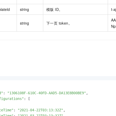
lateId
string
模版 ID。
t-a
AA
string
下一页 token。
Np
d"
: 
"1306108F-610C-40FD-AAD5-DA13E8B00BE9"
,

figurations"
: [

teTime"
: 
"2021-04-22T03:13:32Z"
,

teTime"
: 
"2021-03-22T03:13:32Z"
,
