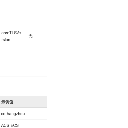
t.diy 一步搞定创意建站
构建大模型应用的安全防护体系
通过自然语言交互简化开发流程,全栈开发支持
通过阿里云安全产品对 AI 应用进行安全防护
oos:TLSVe
无
rsion
示例值
cn-hangzhou
ACS-ECS-