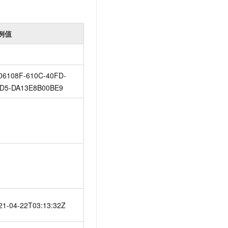
例值
06108F-610C-40FD-
D5-DA13E8B00BE9
21-04-22T03:13:32Z