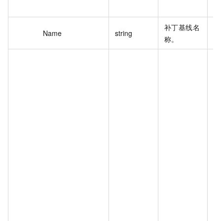
6
补丁基线名
M
Name
string
称。
se
{"
s"
[{
er
[{
ch
ue
["
{"
du
,"
["
},
{"