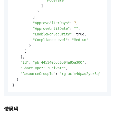
"Moderate"
              ]

            }

          ],

"ApproveAfterDays"
: 
7
,

"ApproveUntilDate"
: 
""
,

"EnableNonSecurity"
: true,

"ComplianceLevel"
: 
"Medium"
        }

      ]

    },

"Id"
: 
"pb-445340b5c6504a85a300"
,

"ShareType"
: 
"Private"
,

"ResourceGroupId"
: 
"rg-acfm4dpaq2yox6q"
  }

}
错误码