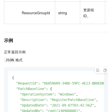
rg
资源组
ResourceGroupId
string
a
ID。
2
示例
正常返回示例
格式
JSON
{

"RequestId"
: 
"D6850689-348D-59FC-AE13-BB0EDB7C4B
"PatchBaseline"
: {

"OperationSystem"
: 
"Windows"
,

"Description"
: 
"RegisterPatchBaseline"
,

"UpdatedDate"
: 
"2021-09-07T03:42:56Z"
,

"UpdatedBy"
: 
"root(130900000)"
,
