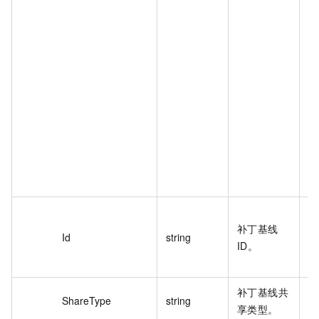
mp
Mo
],
ft
"
nt
"E
Se
ue
an
"M
pb
补丁基线
4
Id
string
ID。
6
0
补丁基线共
ShareType
string
Pr
享类型。