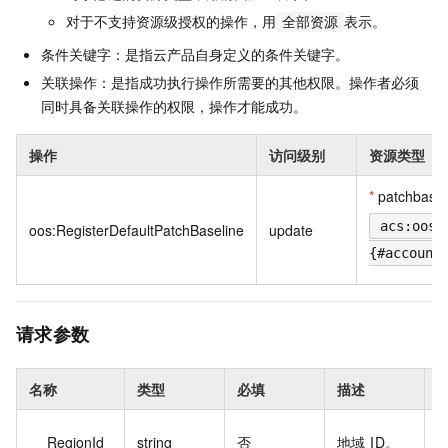
对于不支持资源级授权的操作，用
表示。
全部资源
条件关键字：是指云产品自身定义的条件关键字。
关联操作：是指成功执行操作所需要的其他权限。操作者必须
同时具备关联操作的权限，操作才能成功。
操作
访问级别
资源类型
*
patchbasel
acs:oos:
oos:RegisterDefaultPatchBaseline
update
{#account
请求参数
名称
类型
必填
描述
c
RegionId
string
否
地域 ID。