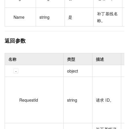
h
补丁基线名
M
Name
string
是
称。
s
返回参数
名称
类型
描述
示
object
D
3
5
RequestId
string
请求 ID。
A
B
4
补丁基线详