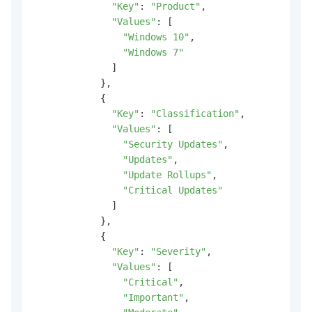
"Key"
: 
"Product"
,

"Values"
: [

"Windows 10"
,

"Windows 7"
              ]

            },

            {

"Key"
: 
"Classification"
,

"Values"
: [

"Security Updates"
,

"Updates"
,

"Update Rollups"
,

"Critical Updates"
              ]

            },

            {

"Key"
: 
"Severity"
,

"Values"
: [

"Critical"
,

"Important"
,
