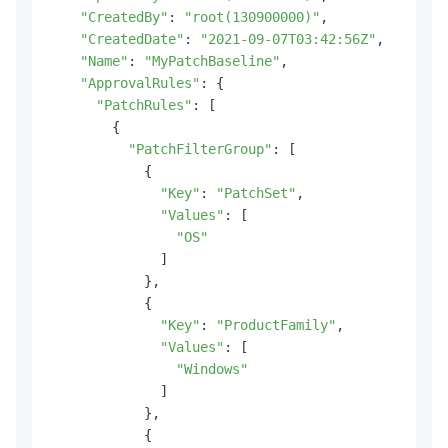
"CreatedBy"
: 
"root(130900000)"
,

"CreatedDate"
: 
"2021-09-07T03:42:56Z"
,

"Name"
: 
"MyPatchBaseline"
,

"ApprovalRules"
: {

"PatchRules"
: [

        {

"PatchFilterGroup"
: [

            {

"Key"
: 
"PatchSet"
,

"Values"
: [

"OS"
              ]

            },

            {

"Key"
: 
"ProductFamily"
,

"Values"
: [

"Windows"
              ]

            },

            {
