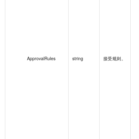
du
es
["
10
ws
{"
ss
"V
ApprovalRules
string
接受规则。
["
Up
Up
Up
Ro
rit
Up
{"
er
es
["C