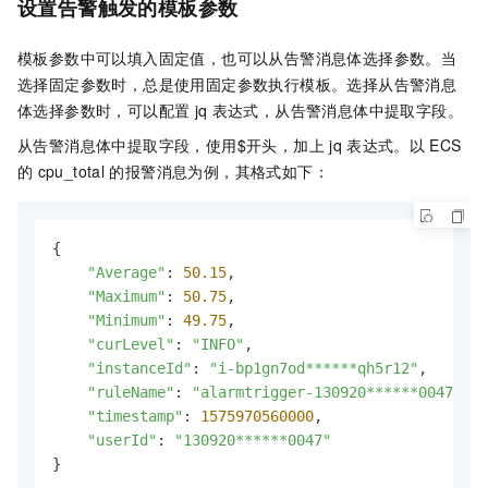
设置告警触发的模板参数
模板参数中可以填入固定值，也可以从告警消息体选择参数。当
选择固定参数时，总是使用固定参数执行模板。选择从告警消息
体选择参数时，可以配置
jq
表达式，从告警消息体中提取字段。
从告警消息体中提取字段，使用$开头，加上
jq
表达式。以
ECS
的
cpu_total
的报警消息为例，其格式如下：
{

"Average"
: 
50.15
,

"Maximum"
: 
50.75
,

"Minimum"
: 
49.75
,

"curLevel"
: 
"INFO"
,

"instanceId"
: 
"i-bp1gn7od******qh5r12"
,

"ruleName"
: 
"alarmtrigger-130920******0047-exe
"timestamp"
: 
1575970560000
,

"userId"
: 
"130920******0047"
}