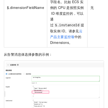
字段名。比如
ECS
实
$.dimensionFieldName
例的
CPU
是按照实例
无
ID
维度监控的，可以
通
过
提
$.instanceId
取实例
ID。请参见
云
产品主要监控项
中的
Dimensions。
从告警消息体选择参数的示例：