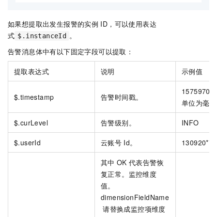
如果想提取出发生报警的实例
ID，可以使用表达
式
。
$.instanceId
告警消息体中有以下固定字段可以提取：
提取表达式
说明
示例值
15759705
$.timestamp
告警时间戳。
单位为毫秒
$.curLevel
告警级别。
INFO
$.userId
云账号
Id。
130920**0
其中
OK
代表告警恢
复正常。监控维度
值。
dimensionFieldName
请替换成监控项维度