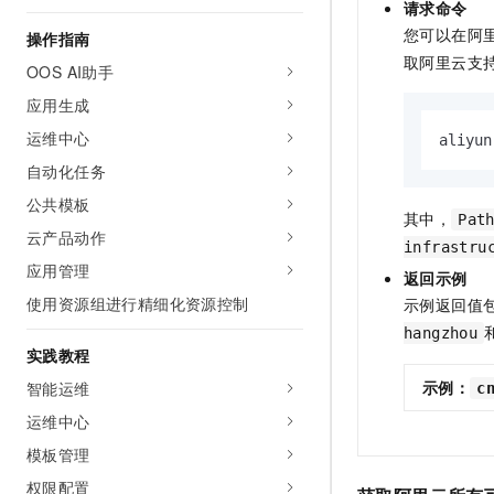
请求命令
10 分钟在聊天系统中增加
专有云
您可以在阿
操作指南
取阿里云支
OOS AI助手
应用生成
运维中心
aliyun
自动化任务
公共模板
其中，
Pat
云产品动作
infrastru
应用管理
返回示例
使用资源组进行精细化资源控制
示例返回值
hangzhou
实践教程
示例：
智能运维
c
运维中心
模板管理
权限配置