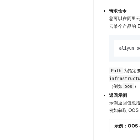
请求命令
您可以在阿里
云某个产品的
E
aliyun o
为指定
Path
infrastruct
（例如
）
oos
返回示例
示例返回值包
例如获取
OOS
示例：OOS