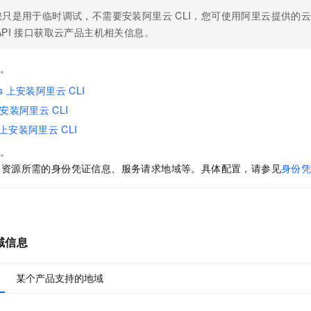
服务生态伙伴
视觉 Coding、空间感知、多模态思考等全面升级
1M上下文，专为长程任务能力而生
云工开物
企业应用
Night Plan 支持 Qwen 3.8-Max
AI 办公
NEW
您只是用于临时调试，不需要安装阿里云
CLI，您可使用阿里云提供的
Red Hat
30+ 款产品免费体验
夜间 5 折，Qwen/Meoo/TokenPlan 客户专享
AI智能应用
科研合作
API
接口获取云产品主机相关信息。
ERP
堂（旗舰版）
SUSE
智能客服
AI 应用构建
大模型原生
CRM
I。
2个月
自动承接线索
建站小程序
Qoder
大模型服务平台百炼-应用模版
OA 办公系统
s
上安装阿里云
CLI
HOT
NEW
面向真实软件
个人版上线、团队版降价；千问3.8-Max首发发尝鲜
丰富多元化的应用模版和解决方案
安装阿里云
CLI
力提升
财税管理
模板建站
上安装阿里云
CLI
万有无界
大模型服务平台百炼-智能体
400电话
定制建站
的模型效果
灵活可视化地构建企业级 Agent
I。
方案
广告营销
模板小程序
云资源所需的身份凭证信息、服务请求地域等。具体配置，请参见
身份
秒悟
人工智能平台 PAI
定制小程序
云端极速 AI 
新一代 AI 视频生成模型，深度适配广告营销等场景
AI Native 的算法工程平台，一站式完成建模、训练、推理服务部署
APP 开发
建站系统
域信息
AI 应用
10分钟微调：让0.6B模型媲美235B模型
多模态数据信
某个产品支持的地域
依托云原生高可用架构,实现Dify私有化部署
用1%尺寸在特定领域达到大模型90%以上效果