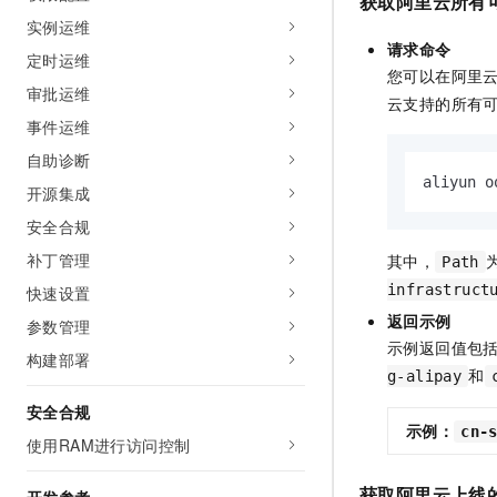
获取阿里云所有
实例运维
请求命令
定时运维
您可以在阿里
审批运维
云支持的所有
事件运维
自助诊断
aliyun o
开源集成
安全合规
补丁管理
其中，
Path
infrastruct
快速设置
返回示例
参数管理
示例返回值包
构建部署
和
g-alipay
安全合规
示例：
cn-
使用RAM进行访问控制
获取阿里云上线