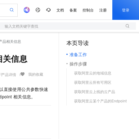
文档
备案
控制台
注册
登录
输入文档关键字查找
验
作计划
器
AI 活动
专业服务
服务伙伴合作计划
开发者社区
加入我们
服务平台百炼
阿里云 OPC 创新助力计划
产品相关信息
本页导读
（1）
一站式生成采购清单，支持单品或批量购买
S
可编辑精美 PPT 文稿
S产品伙伴计划（繁花）
峰会
造的大模型服务与应用开发平台
轻量应用服务器
Agency Agents：拥有专属领域专家
AI 生产力先锋
Al MaaS 服务伙伴赋能合作
域名
博文
Careers
至高可申请百万元
准备工作
性可伸缩的云计算服务
 轻松生成专业的 PPT
开启高性价比 AI 编程新体验
先锋实践拓展 AI 生产力的边界
快速构建应用程序和网站，即刻迈出上云第一步
多领域专家智能体,一键组建 AI 虚拟交付团队
相关信息
Token 补贴，五大权
计划
海大会
伙伴信用分合作计划
商标
问答
社会招聘
操作步骤
益加速 OPC 成功
S
帕鲁游戏服务器
数字证书管理服务（原SSL证书）
HappyHorse 打造一站式影视创作平台
飞天发布时刻
HOT
划
备案
电子书
校园招聘
获取阿里云的地域信息
联机服务器，轻松开启游戏
视频创作，一键激活电商全链路生产力
全托管，含MySQL、PostgreSQL、SQL Server、MariaDB多引擎
实现全站HTTPS，呈现可信的WEB访问
所见，即是所愿
可视化编排打通从文字构思到成片全链路闭环
我的收藏
产品详情
更多支持
划
公司注册
镜像站
获取阿里云所有可用区
视频生成
语音识别与合成
 智能体与工作流应用
短信服务
漫剧工坊：一站式动画创作平台
AI 实训营
以直接使用公共参数快速
合作伙伴培训与认证
获取阿里云上线的云产品
划
上云迁移
的智能体编程平台
站生成，高效打造优质广告素材
通过阿里云百炼高效搭建AI应用,助力高效开发
快速生产连贯的高质量长漫剧
从基础到进阶，Agent 创客手把手教你
国内短信简单易用，安全可靠，秒级触达，全球覆盖200+国家和地区。
e-1.1-T2V
Qwen3-TTS-Flash
dpoint
相关信息。
lScope
我要反馈
查询合作伙伴
获取阿里云某个产品的Endpoint
畅细腻的高质量视频
离线语音合成大模型，多语言方言自适应，低延迟高稳定
n Alibaba Cloud ISV 合作
代维服务
olarDB
建企业门户网站
大数据开发治理平台 DataWorks
10 分钟搭建微信、支付宝小程序
创新加速
ope
登录合作伙伴管理后台
我要建议
站，无忧落地极速上线
以可视化方式快速构建移动和 PC 门户网站
100%兼容MySQL、PostgreSQL，兼容Oracle，支持集中和分布式
高效部署网站，快速应用到小程序
Data Agent 驱动的一站式 Data+AI 开发治理平台
e-1.1-I2V
Cosyvoice-V3-Flash
安全
畅自然，细节丰富
高表现力语音合成大模型，语音克隆听感自然
我要投诉
上云场景组合购
伴
边界网络安全防护产品
漫剧创作，剧本、分镜、视频高效生成
覆盖90%+业务场景，专享组合折扣价
2V
VPN
Fun-ASR