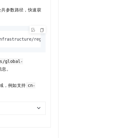
t.diy 一步搞定创意建站
构建大模型应用的安全防护体系
公共参数路径，快速获
通过自然语言交互简化开发流程,全栈开发支持
通过阿里云安全产品对 AI 应用进行安全防护
nfrastructure/regions
s/global-
信息。
域，例如支持
cn-