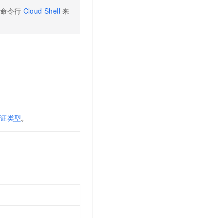
文戏情感细腻自然，动作戏激烈拳拳到肉，实现更强表演能力
支持中英文自由切换，具备更强的噪声鲁棒性
云聚AI 严选权益
SSL 证书
云命令行
Cloud Shell
来
，一键激活高效办公新体验
精选AI产品，从模型到应用全链提效
堡垒机
AI 用量加速计划
应用
防火墙
、识别商机，让客服更高效、服务更出色。
新老同享，达量后返
千问办公
主机安全
NEW
的智能体编程平台
一站式AI生产力平台
AI 应用及服务市场
伶鹊
企业级人与Agent协作平台，接入和调度多个数字员工
智能客服平台，对话机器人、对话分析、智能外呼
AI 应用
凭证类型
。
大模型服务平台百炼 - 全妙
大模型
应用创作平台
多模态内容创作工具，已接入 DeepSeek
自然语言处理
数据标注
机器学习
息提取
与 AI 智能体进行实时音视频通话
从文本、图片、视频中提取结构化的属性信息
构建支持视频理解的 AI 音视频实时通话应用