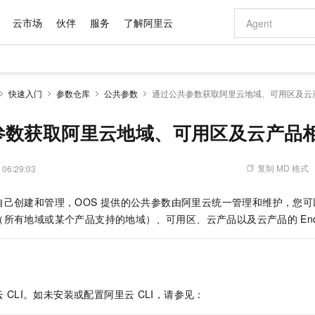
云市场
伙伴
服务
了解阿里云
AI 特惠
数据与 API
成为产品伙伴
企业增值服务
最佳实践
价格计算器
AI 场景体
基础软件
产品伙伴合
阿里云认证
市场活动
配置报价
大模型
快速入门
参数仓库
公共参数
通过公共参数获取阿里云地域、可用区及云
自助选配和估算价格
步到位
域名与网站
智启 AI 普惠权益
产品生态集成认证中心
企业支持计划
云上春晚
Qwen Audio：打造专属 AI 语音助手
千问官方 MaaS 平台，为开发者和 Agent 而生，新用户赠送 1 亿 + tokens 额度
云服务器 EC
一句话生成原生
AI Coding
阿里云Maa
2026 阿里云
为企业打
数据集
Windows
大模型认证
模型
NEW
NEW
格式还原
值低价云产品抢先购
提供智能易用的域名与建站服务
至高享 1亿+免费 tokens，加速 Al 应用落地
Qwen-Audio-3.0-Realtime 端到端实时语音角色扮演
安全可靠、弹
输入一句话想法,
智能编程，一键
参数获取阿里云地域、可用区及云产品
产品生态伙伴
专家技术服务
云上奥运之旅
弹性计算合作
阿里云中企出
手机三要素
宝塔 Linux
全部认证
价格优势
开源旗舰模型
对象存储 OSS
即刻拥有 DeepSeek-V4-Pro
阿里云 OPC 创新助力计划
云数据库 RD
一键部署幻兽
AI 电商营销
产品生态伙伴工作台
企业增值服务台
云栖战略参考
云存储合作计
云栖大会
身份实名认证
CentOS
训练营
推动算力普惠，释放技术红利
的大模型服务
最高返9万
真正可用的 1M 上下文,一次完成代码全链路开发
轻松解锁专属 DeepSeek-V4-Pro
至高百万元 Token 补贴，加速一人公司成长
稳定、安全、高性价比、高性能的云存储服务
一键购买专属
从图文生成到
复制 MD 格式
 06:29:03
云上的中国
数据库合作计
活动全景
短信
Docker
图片和
自进化智能体
人工智能平台 PAI
5 分钟轻松部署专属 QwenPaw
Token Plan 模型订阅计划
Qoder
高效搭建 AI
AI 广告创作
企业成长
大模型
NEW
HOT
信息公告
自己创建和管理，OOS
提供的公共参数由阿里云统一管理和维护，您可
看见新力量
云网络合作计
OCR 文字识别
JAVA
级电脑
越聪明
证享300元代金券
一站式AI开发、训练和推理服务
Qwen3.8-Max 首发尝鲜，限时加量 10 倍，夜间低至2折
从聊天伙伴进化为能主动干活的本地数字员工
面向真实软件
图文、视频一
Kimi-K3
HappyHors
（所有地域或某个产品支持的地域）、可用区、云产品以及云产品的
En
NEW
魔搭 Mode
loud
服务实践
官网公告
Kimi 最新旗舰模型，长程编程与推理利器
让文字生成流
金融模力时刻
Salesforce O
版
发票查验
全能环境
Qoder CN
Claude Code + GStack 打造工程团队
千问办公，限时限量积分加倍
云原生数据库 P
低代码高效构
AI 建站
NEW
作计划
计划
创新中心
魔搭 ModelSc
健康状态
让AI从“聊天伙伴”进化为能干活的“数字员工”
覆盖公网/内网、递归/权威、移动APP等全场景解析服务
安装技能 GStack，拥有专属 AI 工程团队
你的AI工作搭子，覆盖日常办公高频场景
基于千问大模型等，支持代码智能生成、研发智能问答
0 代码专业建
客户案例
天气预报查询
操作系统
Deepseek-v4-pro
HappyHors
态合作计划
态智能体模型
旗舰 MoE 大模型，百万上下文与顶尖推理能力
图生视频，流
Compute
同享
容器服务 Kubernetes 版 ACK
万小智 AI 建站低至 15元/月
云防火墙
AI 短剧/漫剧
快递物流查询
WordPress
成为服务伙
高校合作
云
CLI。如未安装或配置阿里云
CLI，请参见：
式云数据仓库
点，立即开启云上创新
提供一站式管理容器应用的 K8s 服务
送.CN域名，送备案服务码
云原生的云上
AI助力短剧
GLM-5.2
Wan2.7-T
Ubuntu