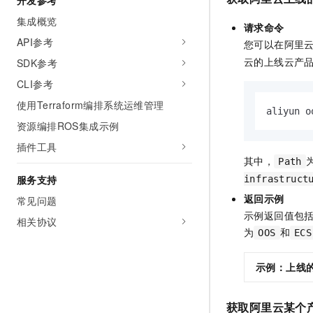
开发参考
集成概览
请求命令
API参考
您可以在阿里
云的上线云产
SDK参考
CLI参考
使用Terraform编排系统运维管理
aliyun o
资源编排ROS集成示例
插件工具
其中，
Path
服务支持
infrastruct
返回示例
常见问题
示例返回值包
相关协议
为
和
OOS
ECS
示例：上线
获取阿里云某个