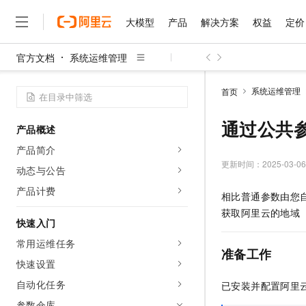
大模型
产品
解决方案
权益
定价
官方文档
系统运维管理
大模型
产品
解决方案
权益
定价
云市场
伙伴
服务
了解阿里云
精选产品
精选解决方案
普惠上云
产品定价
精选商城
成为销售伙伴
售前咨询
为什么选择阿里云
千问AI平台
系统运维管理
首页
了解云产品的定价详情
大模型服务平台百炼
睿译宝，AI翻译排版一
普惠上云 官方力荐
分销伙伴
在线服务
网站建设
什么是云计算
大
大模型服务与应用平台
上传文档即自动完成翻译和
云服务器38元/年起，超
通过公共
产品概述
咨询伙伴
多端小程序
技术领先
云上成本管理
售后服务
千问大模型
GLM-5.2：长任务时代
官方推荐返现计划
大模型
产品简介
大模型
精选产品
精选解决方案
Salesforce 国际版订阅
稳定可靠
管理和优化成本
多元化、高性能、安全可靠
推荐新用户得奖励，单订单
更新时间：
2025-03-06
销售伙伴合作计划
动态与公告
自助服务
友盟天域
安全合规
人工智能与机器学习
AI
文本生成
无影云电脑
Hermes Agent，打造
云工开物
产品计费
相比普通参数由您
无影生态合作计划
在线服务
观测云
分析师报告
随时随地安全接入的云上超
自主进化，持久记忆，越用
高校专属算力普惠，学生认
计算
互联网应用开发
Qwen3.8-Max
获取阿里云的地域
HOT
Salesforce On Alibaba C
工单服务
快速入门
智能体时代全能旗舰模型
Tuya 物联网平台阿里云
研究报告与白皮书
云解析DNS
快速拥有专属 OpenClaw
Consulting Partner 合
大数据
容器
常用运维任务
免费试用
短信专区
准备工作
蓝凌 OA
Qwen3.7-Plus
AI 大模型销售与服务生
快速设置
现代化应用
存储
天池大赛
能看、能想、能动手的多模
云原生大数据计算服务 Max
解决方案免费试用 新老
电子合同
自动化任务
已安装并配置阿里
面向分析的企业级SaaS模
最高领取价值200元试用
安全
网络与CDN
AI 算法大赛
Qwen3-VL-Plus
畅捷通
参数仓库