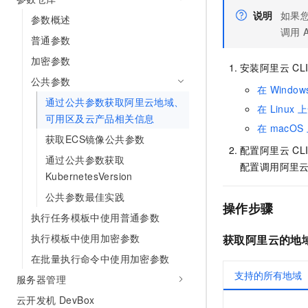
AI 产品 免费试用
网络
安全
云开发大赛
说明
如果
参数概述
Tableau 订阅
1亿+ 大模型 tokens 和 
调用
普通参数
可观测
入门学习赛
中间件
AI空中课堂在线直播课
140+云产品 免费试用
大模型服务
加密参数
上云与迁云
安装阿里云
CL
产品新客免费试用，最长1
数据库
公共参数
生态解决方案
千问AI平台-Token Plan
在
Window
企业出海
大模型ACA认证体验
大数据计算
通过公共参数获取阿里云地域、
在
Linux
上
助力企业全员 AI 认知与能
行业生态解决方案
可用区及云产品相关信息
政企业务
媒体服务
在
macOS
千问AI平台-模型体验
获取ECS镜像公共参数
开发者生态解决方案
在线体验全尺寸、多种模态
配置阿里云
CL
企业服务与云通信
通过公共参数获取
AI 开发和 AI 应用解决
配置调用阿里
Happy 系列大模型
KubernetesVersion
域名与网站
公共参数最佳实践
操作步骤
终端用户计算
执行任务模板中使用普通参数
执行模板中使用加密参数
Serverless
获取阿里云的地
大模型解决方案
在批量执行命令中使用加密参数
开发工具
快速部署 Dify，高效搭建 
支持的所有地域
服务器管理
迁移与运维管理
云开发机 DevBox