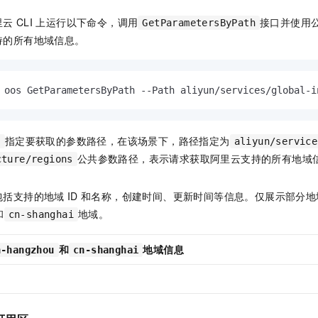
一个 AI 助手
即刻拥有 DeepSeek-R1 满血版
超强辅助，Bol
里云
CLI
上运行以下命令，调用
接口并使用
GetParametersByPath
在企业官网、通讯软件中为客户提供 AI 客服
多种方案随心选，轻松解锁专属 DeepSeek
持的所有地域信息。
 oos GetParametersByPath --Path aliyun/services/global-i
指定要获取的参数路径，在该场景下，路径指定为
h
aliyun/service
公共参数路径，表示请求获取阿里云支持的所有地域
cture/regions
包括支持的地域
ID
和名称，创建时间、更新时间等信息。仅展示部分地
和
地域。
cn-shanghai
和
地域信息
n-hangzhou
cn-shanghai