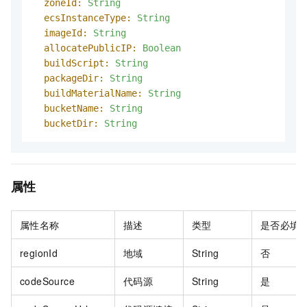
zoneId:
String
ecsInstanceType:
String
imageId:
String
allocatePublicIP:
Boolean
buildScript:
String
packageDir:
String
buildMaterialName:
String
bucketName:
String
bucketDir:
String
属性
属性名称
描述
类型
是否必填
regionId
地域
String
否
codeSource
代码源
String
是