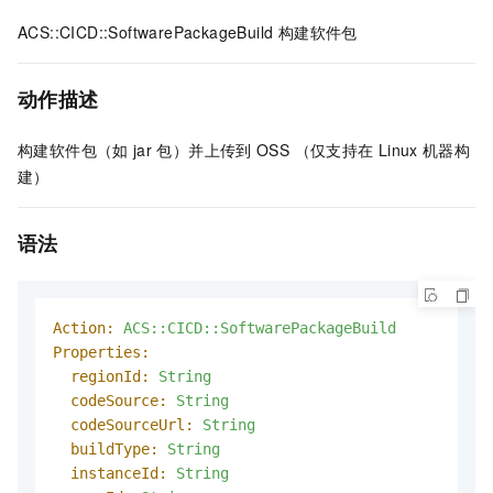
ACS::CICD::SoftwarePackageBuild 构建软件包
动作描述
构建软件包（如
jar
包）并上传到
OSS （仅支持在
Linux
机器构
建）
语法
Action:
ACS::CICD::SoftwarePackageBuild
Properties:
regionId:
String
codeSource:
String
codeSourceUrl:
String
buildType:
String
instanceId:
String