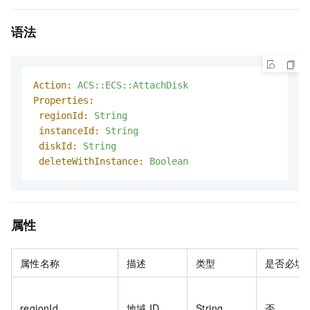
语法
Action:
ACS::ECS::AttachDisk
Properties:
regionId:
String
instanceId:
String
diskId:
String
deleteWithInstance:
Boolean
属性
属性名称
描述
类型
是否必填
regionId
地域
ID
String
否