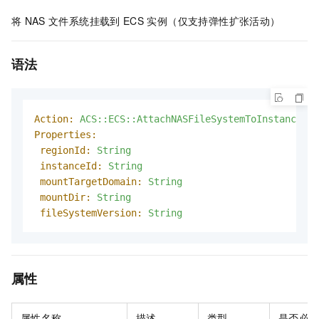
将
NAS
文件系统挂载到
ECS
实例（仅支持弹性扩张活动）
语法
Action:
ACS::ECS::AttachNASFileSystemToInstance
Properties:
regionId:
String
instanceId:
String
mountTargetDomain:
String
mountDir:
String
fileSystemVersion:
String
属性
属性名称
描述
类型
是否必