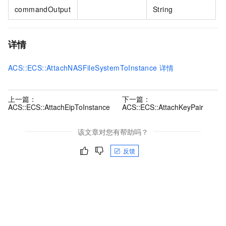
commandOutput
String
详情
ACS::ECS::AttachNASFileSystemToInstance
详情
上一篇：
下一篇：
ACS::ECS::AttachEipToInstance
ACS::ECS::AttachKeyPair
该文章对您有帮助吗？
反馈