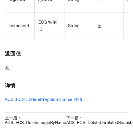
}}
ECS
实例
instanceId
String
是
ID
返回值
无
详情
ACS::ECS::DeletePrepaidInstance
详情
上一篇：
下一篇：
ACS::ECS::DeleteImageByName
ACS::ECS::DeleteUnrelatedSnapsh