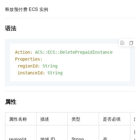
释放预付费
ECS
实例
语法
Action:
ACS::ECS::DeletePrepaidInstance
Properties:
regionId:
String
instanceId:
String
属性
属性名称
描述
类型
是否必填
默
{{
regionId
地域
ID
String
否
AC