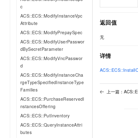
10 分钟在聊天系统中增加
专有云
c
ACS::ECS::ModifyInstanceVpc
返回值
Attribute
ACS::ECS::ModifyPrepaySpec
无
ACS::ECS::ModifyUserPasswor
dBySecretParameter
详情
ACS::ECS::ModifyVncPasswor
d
ACS::ECS::Install
ACS::ECS::ModifyInstanceCha
rgeTypeSpecifiedInstanceType
Families
上一篇：
ACS::E
ACS::ECS::PurchaseReservedI
nstancesOffering
ACS::ECS::PutInventory
ACS::ECS::QueryInstanceAttri
butes