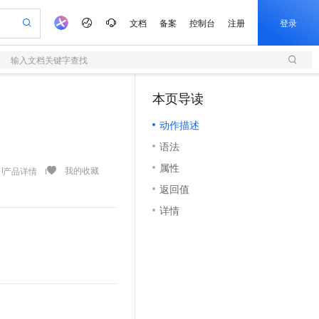
文档
备案
控制台
注册
登录
输入文档关键字查找
验
作计划
器
AI 活动
专业服务
服务伙伴合作计划
开发者社区
加入我们
服务平台百炼
阿里云 OPC 创新助力计划
本页导读
（1）
一站式生成采购清单，支持单品或批量购买
S
io：打造专属 AI 语音助手
S产品伙伴计划（繁花）
峰会
造的大模型服务与应用开发平台
轻量应用服务器
一句话生成原生可编辑精美 PPT 文稿
AI 生产力先锋
Al MaaS 服务伙伴赋能合作
域名
博文
Careers
至高可申请百万元
动作描述
性可伸缩的云计算服务
开启高性价比 AI 编程新体验
Qwen-Audio-3.0-Realtime 端到端实时语音角色扮演
输入一句话想法, 轻松生成专业的 PPT
先锋实践拓展 AI 生产力的边界
快速构建应用程序和网站，即刻迈出上云第一步
Token 补贴，五大权
计划
海大会
伙伴信用分合作计划
商标
问答
社会招聘
语法
益加速 OPC 成功
S
eek-V4-Pro
数字证书管理服务（原SSL证书）
一键部署幻兽帕鲁游戏服务器
飞天发布时刻
HOT
划
备案
电子书
校园招聘
属性
pSeek-V4-Pro
视频创作，一键激活电商全链路生产力
全托管，含MySQL、PostgreSQL、SQL Server、MariaDB多引擎
实现全站HTTPS，呈现可信的WEB访问
一键购买专属联机服务器，轻松开启游戏
所见，即是所愿
我的收藏
产品详情
更多支持
划
公司注册
镜像站
返回值
视频生成
语音识别与合成
专属 QwenPaw
短信服务
漫剧工坊：一站式动画创作平台
AI 实训营
HOT
合作伙伴培训与认证
详情
划
上云迁移
的智能体编程平台
站生成，高效打造优质广告素材
从聊天伙伴进化为能主动干活的本地数字员工
快速生产连贯的高质量长漫剧
从基础到进阶，Agent 创客手把手教你
国内短信简单易用，安全可靠，秒级触达，全球覆盖200+国家和地区。
e-1.1-T2V
Qwen3-TTS-Flash
lScope
我要反馈
查询合作伙伴
畅细腻的高质量视频
离线语音合成大模型，多语言方言自适应，低延迟高稳定
n Alibaba Cloud ISV 合作
代维服务
olarDB
建企业门户网站
大数据开发治理平台 DataWorks
10 分钟搭建微信、支付宝小程序
创新加速
ope
登录合作伙伴管理后台
我要建议
站，无忧落地极速上线
以可视化方式快速构建移动和 PC 门户网站
100%兼容MySQL、PostgreSQL，兼容Oracle，支持集中和分布式
高效部署网站，快速应用到小程序
Data Agent 驱动的一站式 Data+AI 开发治理平台
e-1.1-I2V
Cosyvoice-V3-Flash
安全
畅自然，细节丰富
高表现力语音合成大模型，语音克隆听感自然
我要投诉
上云场景组合购
伴
边界网络安全防护产品
漫剧创作，剧本、分镜、视频高效生成
覆盖90%+业务场景，专享组合折扣价
2V
VPN
Fun-ASR