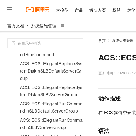
ACS::ECS::DetachNetworkInte
大模型
产品
解决方案
权益
定价
rfaceAndDeleteEip
ACS::ECS::DownloadFile
官方文档
系统运维管理
ACS::ECS::DownloadFileAndR
大模型
产品
解决方案
权益
定价
云市场
伙伴
服务
了解阿里云
精选产品
精选解决方案
普惠上云
产品定价
精选商城
成为销售伙伴
售前咨询
为什么选择阿里云
unCommand
千问AI平台
系统运维管理
首页
了解云产品的定价详情
大模型服务平台百炼
千问办公，解锁你的工作
普惠上云 官方力荐
分销伙伴
在线服务
ACS::ECS::DownloadOSSFileA
网站建设
什么是云计算
大
大模型服务与应用平台
企业级Agent产品，直接
云服务器38元/年起，超
ndRunCommand
ACS::ECS:
咨询伙伴
多端小程序
技术领先
云上成本管理
售后服务
ACS::ECS::ElegantReplaceSys
千问大模型
Agency Agents：拥
官方推荐返现计划
大模型
大模型
精选产品
精选解决方案
Salesforce 国际版订阅
稳定可靠
temDiskInSLBDefaultServerGr
管理和优化成本
多元化、高性能、安全可靠
推荐新用户得奖励，单订单
更新时间：
2023-08-17
销售伙伴合作计划
自助服务
oup
友盟天域
安全合规
人工智能与机器学习
AI
文本生成
无影云电脑
HappyHorse 打造一
云工开物
ACS::ECS::ElegantReplaceSys
无影生态合作计划
在线服务
观测云
分析师报告
随时随地安全接入的云上超
高校专属算力普惠，学生认
计算
互联网应用开发
Qwen3.8-Max
temDiskInSLBVServerGroup
HOT
动作描述
Salesforce On Alibaba C
工单服务
智能体时代全能旗舰模型
Tuya 物联网平台阿里云
研究报告与白皮书
云解析DNS
快速拥有专属 OpenClaw
ACS::ECS::ElegantRunComma
Consulting Partner 合
大数据
容器
免费试用
短信专区
ndInSLBDefaultServerGroup
在
ECS
实例中安装
蓝凌 OA
Qwen3.7-Plus
AI 大模型销售与服务生
现代化应用
存储
天池大赛
ACS::ECS::ElegantRunComma
能看、能想、能动手的多模
云原生大数据计算服务 Max
解决方案免费试用 新老
电子合同
ndInSLBVServerGroup
面向分析的企业级SaaS模
最高领取价值200元试用
安全
语法
网络与CDN
AI 算法大赛
Qwen3-VL-Plus
畅捷通