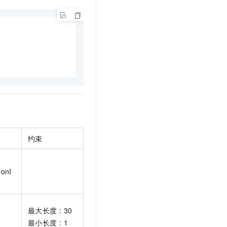
文戏情感细腻自然，动作戏激烈拳拳到肉，实现更强表演能力
支持中英文自由切换，具备更强的噪声鲁棒性
云聚AI 严选权益
SSL 证书
，一键激活高效办公新体验
精选AI产品，从模型到应用全链提效
堡垒机
AI 用量加速计划
应用
防火墙
、识别商机，让客服更高效、服务更出色。
新老同享，达量后返
千问办公
主机安全
NEW
的智能体编程平台
一站式AI生产力平台
AI 应用及服务市场
伶鹊
企业级人与Agent协作平台，接入和调度多个数字员工
智能客服平台，对话机器人、对话分析、智能外呼
AI 应用
大模型服务平台百炼 - 全妙
大模型
约束
应用创作平台
多模态内容创作工具，已接入 DeepSeek
自然语言处理
数据标注
ionI
机器学习
息提取
与 AI 智能体进行实时音视频通话
最大长度 : 30
从文本、图片、视频中提取结构化的属性信息
构建支持视频理解的 AI 音视频实时通话应用
最小长度 : 1