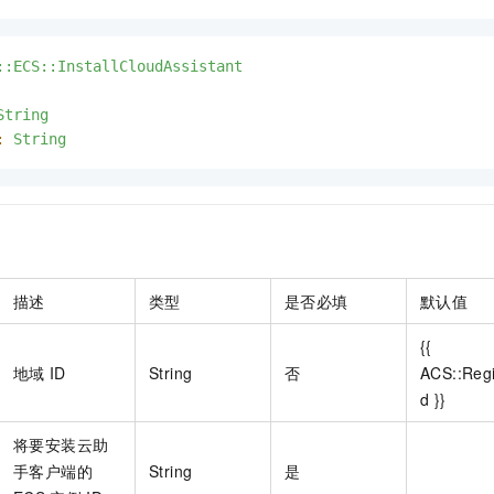
服务生态伙伴
视觉 Coding、空间感知、多模态思考等全面升级
1M上下文，专为长程任务能力而生
云工开物
企业应用
Night Plan 支持 Qwen 3.8-Max
AI 办公
NEW
Red Hat
30+ 款产品免费体验
夜间 5 折，Qwen/Meoo/TokenPlan 客户专享
AI智能应用
科研合作
ERP
::ECS::InstallCloudAssistant
堂（旗舰版）
SUSE
智能客服
AI 应用构建
大模型原生
CRM
2个月
自动承接线索
String
建站小程序
:
String
Qoder
大模型服务平台百炼-应用模版
OA 办公系统
HOT
NEW
面向真实软件
个人版上线、团队版降价；千问3.8-Max首发发尝鲜
丰富多元化的应用模版和解决方案
力提升
财税管理
模板建站
万有无界
大模型服务平台百炼-智能体
400电话
定制建站
的模型效果
灵活可视化地构建企业级 Agent
方案
广告营销
模板小程序
秒悟
人工智能平台 PAI
描述
类型
是否必填
默认值
定制小程序
云端极速 AI 
新一代 AI 视频生成模型，深度适配广告营销等场景
AI Native 的算法工程平台，一站式完成建模、训练、推理服务部署
APP 开发
{{
地域
ID
String
否
ACS::Reg
建站系统
d }}
AI 应用
10分钟微调：让0.6B模型媲美235B模型
多模态数据信
将要安装云助
依托云原生高可用架构,实现Dify私有化部署
用1%尺寸在特定领域达到大模型90%以上效果
手客户端的
String
是