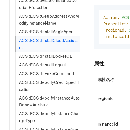
ACS::ECS::EnableInstanceDel
AI 产品 免费试用
网络
安全
云开发大赛
etionProtection
Tableau 订阅
1亿+ 大模型 tokens 和 
ACS::ECS::GetIpAddressAndM
可观测
入门学习赛
Action:
ACS
中间件
AI空中课堂在线直播课
140+云产品 免费试用
odifyInstanceName
Properties:
大模型服务
上云与迁云
产品新客免费试用，最长1
数据库
regionId:
ACS::ECS::InstallAegisAgent
生态解决方案
instanceId
千问AI平台-Token Plan
企业出海
ACS::ECS::InstallCloudAssista
大模型ACA认证体验
大数据计算
nt
助力企业全员 AI 认知与能
行业生态解决方案
政企业务
媒体服务
千问AI平台-模型体验
ACS::ECS::InstallDockerCE
开发者生态解决方案
在线体验全尺寸、多种模态
属性
ACS::ECS::InstallLogtail
企业服务与云通信
AI 开发和 AI 应用解决
ACS::ECS::InvokeCommand
Happy 系列大模型
域名与网站
属性名称
ACS::ECS::ModifyCreditSpecifi
终端用户计算
cation
ACS::ECS::ModifyInstanceAuto
regionId
Serverless
大模型解决方案
RenewAttribute
开发工具
ACS::ECS::ModifyInstanceCha
快速部署 Dify，高效搭建 
rgeType
instanceId
迁移与运维管理
ACS::ECS::ModifyInstanceSpe