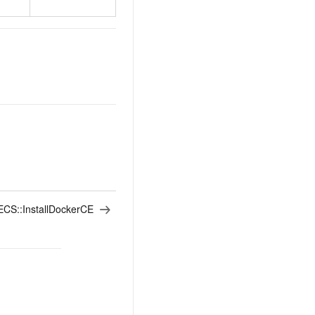
t.diy 一步搞定创意建站
构建大模型应用的安全防护体系
通过自然语言交互简化开发流程,全栈开发支持
通过阿里云安全产品对 AI 应用进行安全防护
ECS::InstallDockerCE