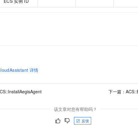
ECS
实例
ID
一个 AI 助手
即刻拥有 DeepSeek-R1 满血版
超强辅助，Bol
在企业官网、通讯软件中为客户提供 AI 客服
多种方案随心选，轻松解锁专属 DeepSeek
CloudAssistant
详情
CS::InstallAegisAgent
下一篇：
ACS::
该文章对您有帮助吗？
反馈