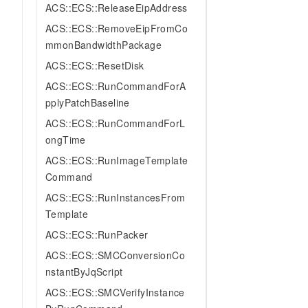
ACS::ECS::ReleaseEipAddress
ACS::ECS::RemoveEipFromCo
mmonBandwidthPackage
ACS::ECS::ResetDisk
ACS::ECS::RunCommandForA
pplyPatchBaseline
ACS::ECS::RunCommandForL
ongTime
ACS::ECS::RunImageTemplate
Command
ACS::ECS::RunInstancesFrom
Template
ACS::ECS::RunPacker
ACS::ECS::SMCConversionCo
nstantByJqScript
ACS::ECS::SMCVerifyInstance