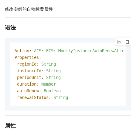
修改实例的自动续费属性
语法
Action:
ACS::ECS::ModifyInstanceAutoRenewAttribute
Properties:
regionId:
String
instanceId:
String
periodUnit:
String
duration:
Number
autoRenew:
Boolean
renewalStatus:
String
属性