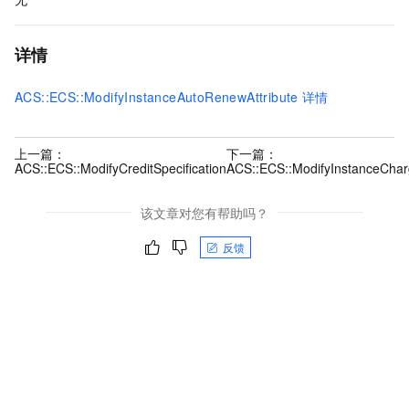
详情
ACS::ECS::ModifyInstanceAutoRenewAttribute
详情
上一篇：
下一篇：
ACS::ECS::ModifyCreditSpecification
ACS::ECS::ModifyInstanceCha
该文章对您有帮助吗？
反馈