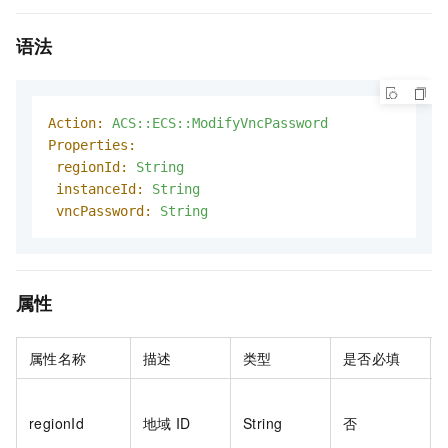
语法
Action:
ACS::ECS::ModifyVncPassword
Properties:
regionId:
String
instanceId:
String
vncPassword:
String
属性
属性名称
描述
类型
是否必填
regionId
地域
ID
String
否