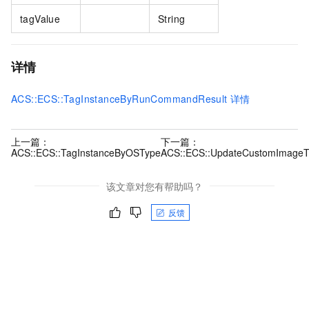
tagValue
String
详情
ACS::ECS::TagInstanceByRunCommandResult
详情
上一篇：
下一篇：
ACS::ECS::TagInstanceByOSType
ACS::ECS::UpdateCustomImageT
该文章对您有帮助吗？
反馈