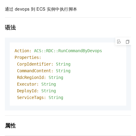
通过
devops
到
ECS
实例中执行脚本
语法
Action:
ACS::RDC::RunCommandByDevops
Properties:
CorpIdentifier:
String
CommandContent:
String
RdcRegionId:
String
Executor:
String
DeployId:
String
ServiceTags:
String
属性