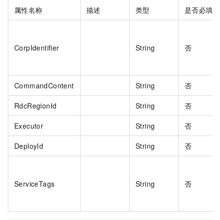
属性名称
描述
类型
是否必填
CorpIdentifier
String
否
CommandContent
String
否
RdcRegionId
String
否
Executor
String
否
DeployId
String
否
ServiceTags
String
否