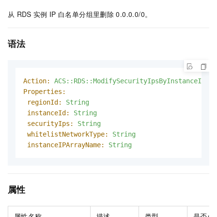
从
RDS
实例
IP
白名单分组里删除
0.0.0.0/0。
语法
Action:
ACS::RDS::ModifySecurityIpsByInstanceIPArr
Properties:
regionId:
String
instanceId:
String
securityIps:
String
whitelistNetworkType:
String
instanceIPArrayName:
String
属性
属性名称
描述
类型
是否必