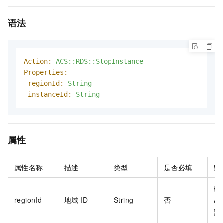
语法
Action:
ACS::RDS::StopInstance
Properties:
regionId:
String
instanceId:
String
属性
属性名称
描述
类型
是否必填
默
{{
regionId
地域
ID
String
否
AC
}}