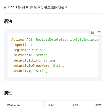
从
Redis
实例
IP
白名单分组里删除指定
IP
语法
Action:
ACS::Redis::DeleteSecurityIpByInstanceIPAr
Properties:
regionId:
String
instanceId:
String
securityIpList:
String
securityIpGroupName:
String
securityIp:
String
属性
属性名称
描述
类型
是否必