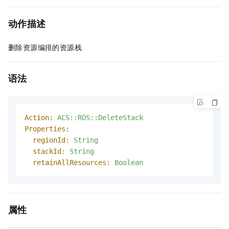
动作描述
删除资源编排的资源栈
语法
Action:
ACS::ROS::DeleteStack
Properties:
regionId:
String
stackId:
String
retainAllResources:
Boolean
属性