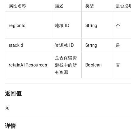
属性名称
描述
类型
是否必填
regionId
地域
ID
String
否
stackId
资源栈
ID
String
是
是否保留资
retainAllResources
源栈中的所
Boolean
否
有资源
返回值
无
详情