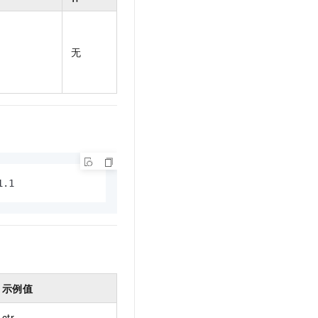
t.diy 一步搞定创意建站
构建大模型应用的安全防护体系
通过自然语言交互简化开发流程,全栈开发支持
通过阿里云安全产品对 AI 应用进行安全防护
无
1.1
示例值
ctr