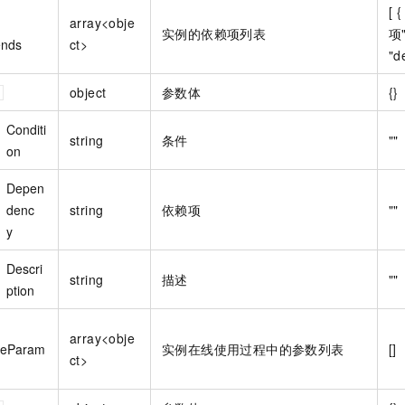
[ 
array<obje
实例的依赖项列表
项"
nds
ct>
"de
object
参数体
{}
Conditi
string
条件
""
on
Depen
denc
string
依赖项
""
y
Descri
string
描述
""
ption
array<obje
geParam
实例在线使用过程中的参数列表
[]
ct>