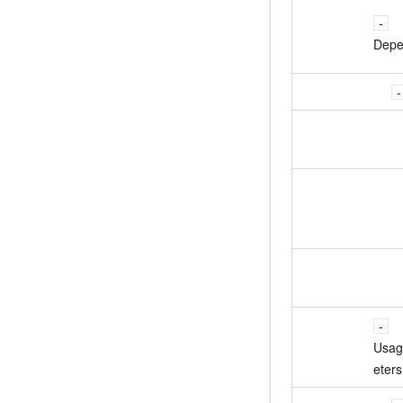
Depe
Usa
eters