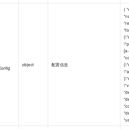
{ 
"n
"r
"f
{\
\"
[a
"c
object
配置信息
{\
Config
\"a
{\
\"v
"d
"d
"c
"de
"u