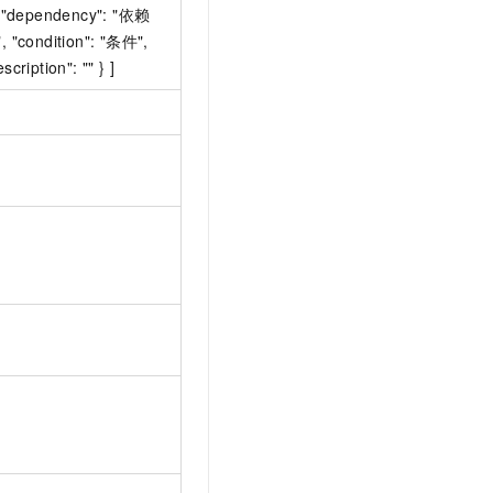
{ "dependency": "依赖
, "condition": "条件",
scription": "" } ]