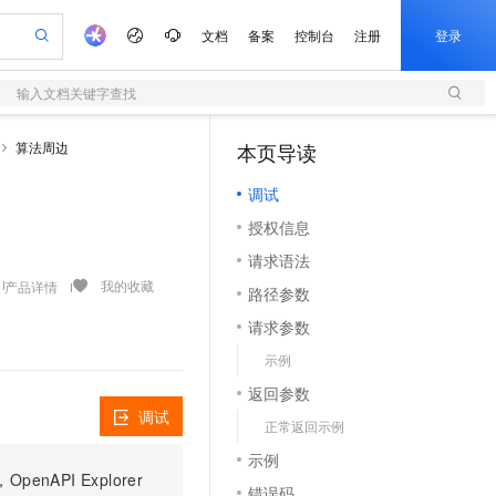
文档
备案
控制台
注册
登录
输入文档关键字查找
验
作计划
器
AI 活动
专业服务
服务伙伴合作计划
开发者社区
加入我们
服务平台百炼
阿里云 OPC 创新助力计划
算法周边
本页导读
（1）
一站式生成采购清单，支持单品或批量购买
S
io：打造专属 AI 语音助手
S产品伙伴计划（繁花）
峰会
造的大模型服务与应用开发平台
轻量应用服务器
一句话生成原生可编辑精美 PPT 文稿
AI 生产力先锋
Al MaaS 服务伙伴赋能合作
域名
博文
Careers
至高可申请百万元
调试
性可伸缩的云计算服务
开启高性价比 AI 编程新体验
Qwen-Audio-3.0-Realtime 端到端实时语音角色扮演
输入一句话想法, 轻松生成专业的 PPT
先锋实践拓展 AI 生产力的边界
快速构建应用程序和网站，即刻迈出上云第一步
Token 补贴，五大权
计划
海大会
伙伴信用分合作计划
商标
问答
社会招聘
授权信息
益加速 OPC 成功
S
eek-V4-Pro
数字证书管理服务（原SSL证书）
一键部署幻兽帕鲁游戏服务器
飞天发布时刻
HOT
划
备案
电子书
校园招聘
请求语法
pSeek-V4-Pro
视频创作，一键激活电商全链路生产力
全托管，含MySQL、PostgreSQL、SQL Server、MariaDB多引擎
实现全站HTTPS，呈现可信的WEB访问
一键购买专属联机服务器，轻松开启游戏
所见，即是所愿
更多支持
我的收藏
产品详情
划
公司注册
镜像站
路径参数
视频生成
语音识别与合成
专属 QwenPaw
短信服务
漫剧工坊：一站式动画创作平台
AI 实训营
HOT
合作伙伴培训与认证
请求参数
划
上云迁移
的智能体编程平台
站生成，高效打造优质广告素材
从聊天伙伴进化为能主动干活的本地数字员工
快速生产连贯的高质量长漫剧
从基础到进阶，Agent 创客手把手教你
国内短信简单易用，安全可靠，秒级触达，全球覆盖200+国家和地区。
e-1.1-T2V
Qwen3-TTS-Flash
lScope
我要反馈
查询合作伙伴
示例
畅细腻的高质量视频
离线语音合成大模型，多语言方言自适应，低延迟高稳定
n Alibaba Cloud ISV 合作
代维服务
olarDB
建企业门户网站
大数据开发治理平台 DataWorks
10 分钟搭建微信、支付宝小程序
返回参数
创新加速
ope
登录合作伙伴管理后台
我要建议
站，无忧落地极速上线
以可视化方式快速构建移动和 PC 门户网站
100%兼容MySQL、PostgreSQL，兼容Oracle，支持集中和分布式
高效部署网站，快速应用到小程序
Data Agent 驱动的一站式 Data+AI 开发治理平台
e-1.1-I2V
Cosyvoice-V3-Flash
调试
正常返回示例
安全
畅自然，细节丰富
高表现力语音合成大模型，语音克隆听感自然
我要投诉
上云场景组合购
伴
示例
边界网络安全防护产品
漫剧创作，剧本、分镜、视频高效生成
覆盖90%+业务场景，专享组合折扣价
PI Explorer
2V
VPN
Fun-ASR
错误码