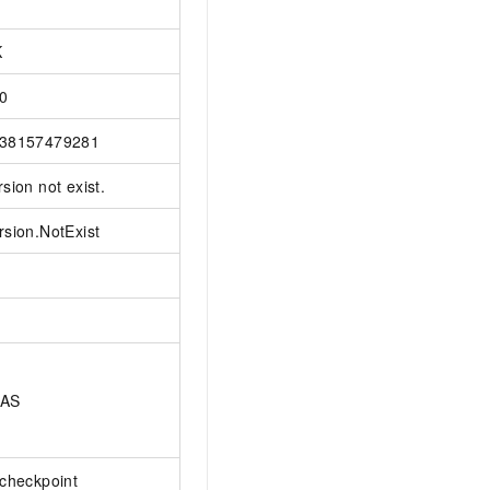
K
0
38157479281
rsion not exist.
rsion.NotExist
AAS
_checkpoint