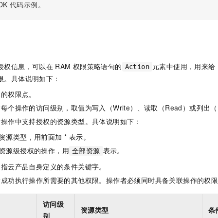
服务生态伙伴
视觉 Coding、空间感知、多模态思考等全面升级
1M上下文，专为长程任务能力而生
DK
代码示例。
云工开物
企业应用
Night Plan 支持 Qwen 3.8-Max
AI 办公
NEW
Red Hat
30+ 款产品免费体验
夜间 5 折，Qwen/Meoo/TokenPlan 客户专享
AI智能应用
科研合作
ERP
堂（旗舰版）
SUSE
智能客服
AI 应用构建
大模型原生
CRM
2个月
自动承接线索
建站小程序
Qoder
大模型服务平台百炼-应用模版
OA 办公系统
HOT
NEW
授权信息，可以在
RAM
权限策略语句的
元素中使用，用来给
Action
面向真实软件
个人版上线、团队版降价；千问3.8-Max首发发尝鲜
丰富多元化的应用模版和解决方案
限。具体说明如下：
力提升
财税管理
模板建站
万有无界
大模型服务平台百炼-智能体
体的权限点。
400电话
定制建站
的模型效果
灵活可视化地构建企业级 Agent
每个操作的访问级别，取值为写入（Write）、读取（Read）或列出（L
方案
广告营销
模板小程序
指操作中支持授权的资源类型。具体说明如下：
秒悟
人工智能平台 PAI
定制小程序
云端极速 AI 
新一代 AI 视频生成模型，深度适配广告营销等场景
AI Native 的算法工程平台，一站式完成建模、训练、推理服务部署
资源类型，用前面加 * 表示。
资源级授权的操作，用
表示。
APP 开发
全部资源
是指云产品自身定义的条件关键字。
建站系统
指成功执行操作所需要的其他权限。操作者必须同时具备关联操作的权
AI 应用
10分钟微调：让0.6B模型媲美235B模型
多模态数据信
访问级
依托云原生高可用架构,实现Dify私有化部署
用1%尺寸在特定领域达到大模型90%以上效果
资源类型
条
别