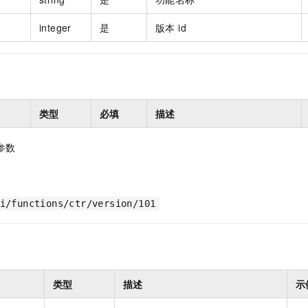
integer
是
版本 id
类型
必填
描述
参数
i/functions/ctr/version/101
类型
描述
示