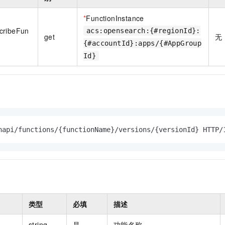
一个 AI 助手
即刻拥有 DeepSeek-R1 满血版
超强辅助，Bol
在企业官网、通讯软件中为客户提供 AI 客服
多种方案随心选，轻松解锁专属 DeepSeek
*
FunctionInstance
cribeFun
acs:opensearch:{#regionId}:
get
无
{#accountId}:apps/{#AppGroup
Id}
napi/functions/{functionName}/versions/{versionId} HTTP/
类型
必填
描述
string
是
功能名称