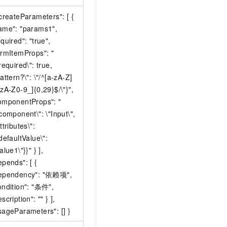
"createParameters": [ {
ame": "params1",
equired": "true",
ormItemProps": "
"required\": true,
pattern?\": \"/^[a-zA-Z]
-zA-Z0-9_]{0,29}$/\"}",
omponentProps": "
"component\": \"Input\",
ttributes\":
"defaultValue\":
alue1\"}}" } ],
epends": [ {
ependency": "依赖项",
ondition": "条件",
scription": "" } ],
sageParameters": [] }