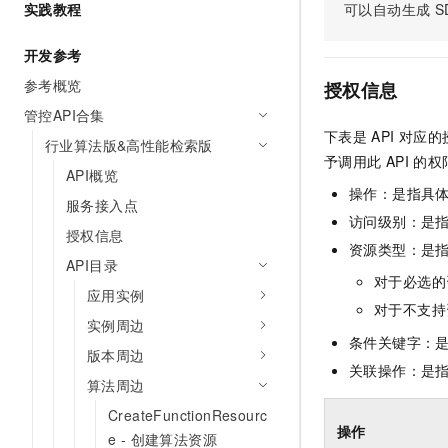
实践教程
可以自动生成
S
AI 产品 免费试用
网络
安全
云开发大赛
Tableau 订阅
1亿+ 大模型 tokens 和 
开发参考
可观测
入门学习赛
中间件
AI空中课堂在线直播课
140+云产品 免费试用
参考概览
大模型服务
授权信息
上云与迁云
产品新客免费试用，最长1
数据库
管控API合集
生态解决方案
千问AI平台-Token Plan
下表是
API
对应的
企业出海
大模型ACA认证体验
行业算法版&高性能检索版
大数据计算
予调用此
API
的权
助力企业全员 AI 认知与能
行业生态解决方案
API概览
政企业务
媒体服务
千问AI平台-模型体验
操作：是指具
开发者生态解决方案
服务接入点
在线体验全尺寸、多种模态
访问级别：是指
企业服务与云通信
授权信息
AI 开发和 AI 应用解决
资源类型：是
Happy 系列大模型
API目录
域名与网站
对于必选的
应用实例
终端用户计算
对于不支持
实例周边
条件关键字：
Serverless
大模型解决方案
版本周边
关联操作：是
算法周边
开发工具
快速部署 Dify，高效搭建 
CreateFunctionResourc
迁移与运维管理
操作
e - 创建算法资源