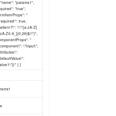
{ "name": "params1",
equired": "true",
ormItemProps": "
"required\": true,
pattern?\": \"/^[a-zA-Z]
-zA-Z0-9_]{0,29}$/\"}",
omponentProps": "
"component\": \"Input\",
ttributes\":
"defaultValue\":
alue1\"}}" } ]
rams1
ue