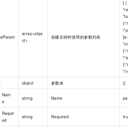
[ 
"r
"f
{\
\"
array<obje
teParam
创建实例时使用的参数列表
[a
ct>
"c
{\
\"a
{\
\"v
object
参数体
{}
Nam
string
Name
pa
e
Requir
string
Required
tr
ed