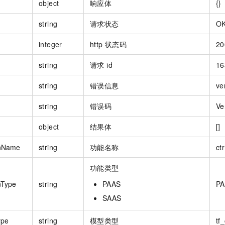
object
响应体
{}
string
请求状态
O
integer
http 状态码
20
string
请求 id
16
string
错误信息
ve
string
错误码
Ve
object
结果体
[]
onName
string
功能名称
ctr
功能类型
nType
string
PAAS
P
SAAS
ype
string
模型类型
tf