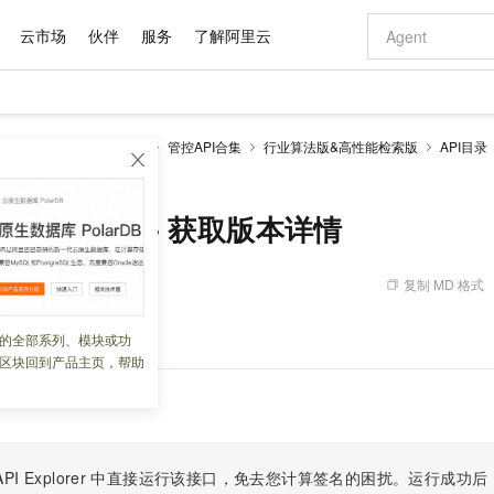
云市场
伙伴
服务
了解阿里云
AI 特惠
数据与 API
成为产品伙伴
企业增值服务
最佳实践
价格计算器
AI 场景体
基础软件
产品伙伴合
阿里云认证
市场活动
配置报价
大模型
enSearch
开发参考
管控API合集
行业算法版&高性能检索版
API目录
自助选配和估算价格
sion - 获取版本详情
新方式
域名与网站
睿译宝，AI翻译排版一步到位
智启 AI 普惠权益
产品生态集成认证中心
企业支持计划
云上春晚
千问官方 MaaS 平台，为开发者和 Agent 而生，新用户赠送 1 亿 + tokens 额度
云服务器 EC
Qwen Aud
AI Coding
阿里云Maa
2026 阿里云
为企业打
数据集
Windows
大模型认证
模型
NEW
NEW
交付可用成果
值低价云产品抢先购
提供智能易用的域名与建站服务
上传文档即自动完成翻译和格式还原
至高享 1亿+免费 tokens，加速 Al 应用落地
安全可靠、弹
智能编程，一键
产品生态伙伴
专家技术服务
云上奥运之旅
弹性计算合作
阿里云中企出
手机三要素
宝塔 Linux
全部认证
tionVersion - 获取版本详情
价格优势
有专属领域专家
对象存储 OSS
GLM-5.2：长任务时代开源旗舰模型
阿里云 OPC 创新助力计划
云数据库 RD
即刻拥有 DeepS
AI 电商营销
产品生态伙伴工作台
企业增值服务台
云栖战略参考
云存储合作计
云栖大会
身份实名认证
CentOS
训练营
推动算力普惠，释放技术红利
的大模型服务
最高返9万
多领域专家智能体,一键组建 AI 虚拟交付团队
至高百万元 Token 补贴，加速一人公司成长
稳定、安全、高性价比、高性能的云存储服务
真正可用的 1M 上下文,一次完成代码全链路开发
轻松解锁专属 Dee
从图文生成到
复制 MD 格式
 09:01:52
云上的中国
数据库合作计
活动全景
短信
Docker
图片和
站式影视创作平台
人工智能平台 PAI
Hermes Agent，打造自进化智能体
Token Plan 模型订阅计划
Qoder
5 分钟轻松部署
AI 广告创作
企业成长
大模型
NEW
信息公告
看见新力量
云网络合作计
OCR 文字识别
JAVA
级电脑
证享300元代金券
可视化编排打通从文字构思到成片全链路闭环
一站式AI开发、训练和推理服务
自主进化，持久记忆，越用越聪明
Qwen3.8-Max 首发尝鲜，限时加量 10 倍，夜间低至2折
面向真实软件
图文、视频一
版本信息。
的全部系列、模块或功
Kimi-K3
HappyHors
NEW
魔搭 Mode
loud
服务实践
官网公告
区块回到产品主页，帮助
Kimi 最新旗舰模型，长程编程与推理利器
让文字生成流
金融模力时刻
Salesforce O
版
发票查验
全能环境
Qoder CN
Claude Code + GStack 打造工程团队
千问办公，限时限量积分加倍
云原生数据库 P
低代码高效构
AI 建站
NEW
作计划
计划
创新中心
魔搭 ModelSc
健康状态
让AI从“聊天伙伴”进化为能干活的“数字员工”
覆盖公网/内网、递归/权威、移动APP等全场景解析服务
安装技能 GStack，拥有专属 AI 工程团队
你的AI工作搭子，覆盖日常办公高频场景
基于千问大模型等，支持代码智能生成、研发智能问答
0 代码专业建
客户案例
天气预报查询
操作系统
Deepseek-v4-pro
HappyHors
态合作计划
态智能体模型
旗舰 MoE 大模型，百万上下文与顶尖推理能力
图生视频，流
Compute
同享
容器服务 Kubernetes 版 ACK
万小智 AI 建站低至 15元/月
云防火墙
AI 短剧/漫剧
快递物流查询
WordPress
成为服务伙
高校合作
式云数据仓库
点，立即开启云上创新
提供一站式管理容器应用的 K8s 服务
送.CN域名，送备案服务码
云原生的云上
AI助力短剧
PI Explorer
中直接运行该接口，免去您计算签名的困扰。运行成功后，OpenA
GLM-5.2
Wan2.7-T
Ubuntu