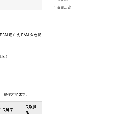
文戏情感细腻自然，动作戏激烈拳拳到肉，实现更强表演能力
支持中英文自由切换，具备更强的噪声鲁棒性
云聚AI 严选权益
SSL 证书
变更历史
，一键激活高效办公新体验
精选AI产品，从模型到应用全链提效
堡垒机
AI 用量加速计划
应用
防火墙
、识别商机，让客服更高效、服务更出色。
新老同享，达量后返
千问办公
主机安全
NEW
RAM
用户或
RAM
角色授
的智能体编程平台
一站式AI生产力平台
AI 应用及服务市场
伶鹊
企业级人与Agent协作平台，接入和调度多个数字员工
智能客服平台，对话机器人、对话分析、智能外呼
ist）。
AI 应用
大模型服务平台百炼 - 全妙
大模型
应用创作平台
多模态内容创作工具，已接入 DeepSeek
自然语言处理
数据标注
限，操作才能成功。
机器学习
息提取
与 AI 智能体进行实时音视频通话
关联操
从文本、图片、视频中提取结构化的属性信息
构建支持视频理解的 AI 音视频实时通话应用
件关键字
作