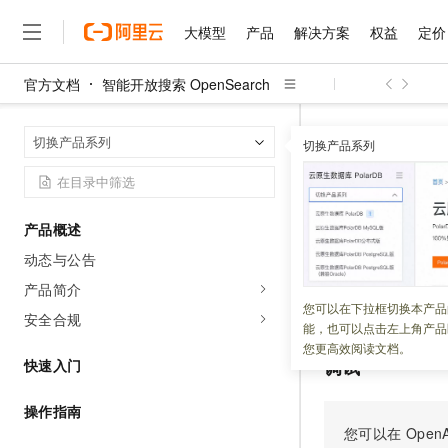
大模型
产品
解决方案
权益
定价
官方文档
智能开放搜索 OpenSearch
大模型
产品
解决方案
权益
定价
云市场
伙伴
服务
了解阿里云
精选产品
精选解决方案
普惠上云
产品定价
精选商城
成为销售伙伴
售前咨询
为什么选择阿里云
千问AI平台
智能开放搜索 Op
首页
切换产品系列
了解云产品的定价详情
切换产品系列
GetFunctionVer
大模型服务平台百炼
千问办公，解锁你的工作
普惠上云 官方力荐
分销伙伴
在线服务
网站建设
什么是云计算
大
大模型服务与应用平台
企业级Agent产品，直接
云服务器38元/年起，超
咨询伙伴
多端小程序
技术领先
GetFunc
云上成本管理
售后服务
千问大模型
Agency Agents：拥
官方推荐返现计划
大模型
大模型
精选产品
精选解决方案
Salesforce 国际版订阅
稳定可靠
产品概述
管理和优化成本
多元化、高性能、安全可靠
推荐新用户得奖励，单订单
销售伙伴合作计划
自助服务
动态与公告
更新时间：
2025-11-24
友盟天域
安全合规
人工智能与机器学习
AI
文本生成
无影云电脑
HappyHorse 打造一
云工开物
无影生态合作计划
在线服务
产品简介
观测云
分析师报告
随时随地安全接入的云上超
高校专属算力普惠，学生认
计算
互联网应用开发
根据版本
ID
获取
您可以在下拉框切换本产品
Qwen3.8-Max
HOT
安全合规
Salesforce On Alibaba C
工单服务
能，也可以点击左上角产品
智能体时代全能旗舰模型
Tuya 物联网平台阿里云
研究报告与白皮书
云解析DNS
快速拥有专属 OpenClaw
Consulting Partner 合
大数据
容器
您更高效阅读文档。
免费试用
短信专区
调试
快速入门
蓝凌 OA
Qwen3.7-Plus
AI 大模型销售与服务生
现代化应用
存储
天池大赛
能看、能想、能动手的多模
云原生大数据计算服务 Max
解决方案免费试用 新老
电子合同
操作指南
面向分析的企业级SaaS模
最高领取价值200元试用
安全
网络与CDN
您可以在
OpenA
AI 算法大赛
Qwen3-VL-Plus
畅捷通