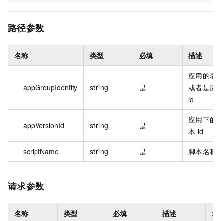
路径参数
名称
类型
必填
描述
应用的名
appGroupIdentity
string
是
或者是应
id
应用下的
appVersionId
string
是
本 id
scriptName
string
是
脚本名称
请求参数
名称
类型
必填
描述
示