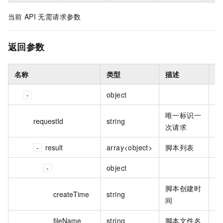
当前
API
无需请求参数
返回参数
名称
类型
描述
示
object
唯一标识一
requestId
string
A
次请求
result
array<object>
脚本列表
object
脚本创建时
20
createTime
string
间
20
fileName
string
脚本文件名
my