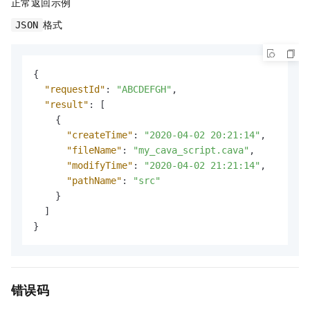
正常返回示例
格式
JSON
{
"requestId"
:
"ABCDEFGH"
,
"result"
:
[
{
"createTime"
:
"2020-04-02 20:21:14"
,
"fileName"
:
"my_cava_script.cava"
,
"modifyTime"
:
"2020-04-02 21:21:14"
,
"pathName"
:
"src"
}
]
}
错误码