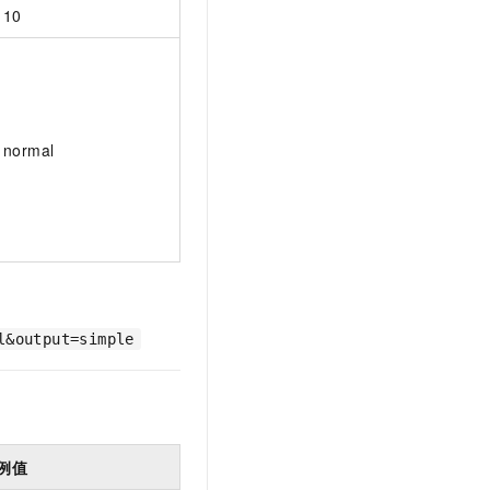
10
normal
l&output=simple
例值