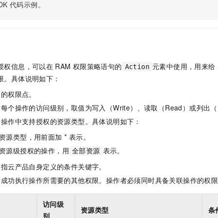
服务生态伙伴
视觉 Coding、空间感知、多模态思考等全面升级
1M上下文，专为长程任务能力而生
DK
代码示例。
云工开物
企业应用
Night Plan 支持 Qwen 3.8-Max
AI 办公
NEW
Red Hat
30+ 款产品免费体验
夜间 5 折，Qwen/Meoo/TokenPlan 客户专享
AI智能应用
科研合作
ERP
堂（旗舰版）
SUSE
智能客服
AI 应用构建
大模型原生
CRM
2个月
自动承接线索
建站小程序
Qoder
大模型服务平台百炼-应用模版
OA 办公系统
HOT
NEW
授权信息，可以在
RAM
权限策略语句的
元素中使用，用来给
Action
面向真实软件
个人版上线、团队版降价；千问3.8-Max首发发尝鲜
丰富多元化的应用模版和解决方案
限。具体说明如下：
力提升
财税管理
模板建站
万有无界
大模型服务平台百炼-智能体
体的权限点。
400电话
定制建站
的模型效果
灵活可视化地构建企业级 Agent
每个操作的访问级别，取值为写入（Write）、读取（Read）或列出（L
方案
广告营销
模板小程序
指操作中支持授权的资源类型。具体说明如下：
秒悟
人工智能平台 PAI
定制小程序
云端极速 AI 
新一代 AI 视频生成模型，深度适配广告营销等场景
AI Native 的算法工程平台，一站式完成建模、训练、推理服务部署
资源类型，用前面加 * 表示。
资源级授权的操作，用
表示。
APP 开发
全部资源
是指云产品自身定义的条件关键字。
建站系统
指成功执行操作所需要的其他权限。操作者必须同时具备关联操作的权
AI 应用
10分钟微调：让0.6B模型媲美235B模型
多模态数据信
访问级
依托云原生高可用架构,实现Dify私有化部署
用1%尺寸在特定领域达到大模型90%以上效果
资源类型
条
别