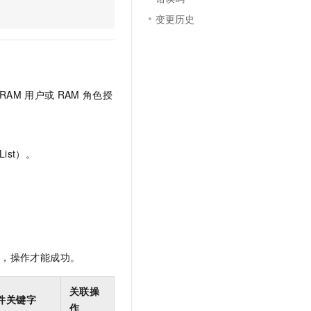
文戏情感细腻自然，动作戏激烈拳拳到肉，实现更强表演能力
支持中英文自由切换，具备更强的噪声鲁棒性
云聚AI 严选权益
SSL 证书
变更历史
，一键激活高效办公新体验
精选AI产品，从模型到应用全链提效
堡垒机
AI 用量加速计划
应用
防火墙
、识别商机，让客服更高效、服务更出色。
新老同享，达量后返
千问办公
主机安全
NEW
RAM
用户或
RAM
角色授
的智能体编程平台
一站式AI生产力平台
AI 应用及服务市场
伶鹊
企业级人与Agent协作平台，接入和调度多个数字员工
智能客服平台，对话机器人、对话分析、智能外呼
ist）。
AI 应用
大模型服务平台百炼 - 全妙
大模型
应用创作平台
多模态内容创作工具，已接入 DeepSeek
自然语言处理
数据标注
限，操作才能成功。
机器学习
息提取
与 AI 智能体进行实时音视频通话
关联操
从文本、图片、视频中提取结构化的属性信息
构建支持视频理解的 AI 音视频实时通话应用
件关键字
作