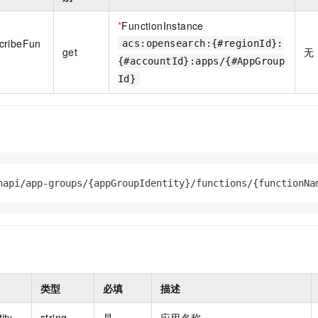
一个 AI 助手
即刻拥有 DeepSeek-R1 满血版
超强辅助，Bol
在企业官网、通讯软件中为客户提供 AI 客服
多种方案随心选，轻松解锁专属 DeepSeek
*
FunctionInstance
cribeFun
acs:opensearch:{#regionId}:
get
无
{#accountId}:apps/{#AppGroup
Id}
napi/app-groups/{appGroupIdentity}/functions/{functionNa
类型
必填
描述
ity
string
是
应用名称