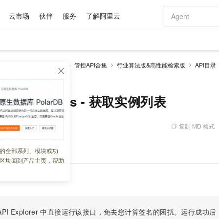
云市场
伙伴
服务
了解阿里云
AI 特惠
数据与 API
成为产品伙伴
企业增值服务
最佳实践
价格计算器
AI 场景体
基础软件
产品伙伴合
阿里云认证
市场活动
配置报价
大模型
enSearch
开发参考
管控API合集
行业算法版&高性能检索版
API目录
自助选配和估算价格
tances - 获取实例列表
步到位
域名与网站
智启 AI 普惠权益
产品生态集成认证中心
企业支持计划
云上春晚
Qwen Audio：打造专属 AI 语音助手
千问官方 MaaS 平台，为开发者和 Agent 而生，新用户赠送 1 亿 + tokens 额度
云服务器 EC
一句话生成原生
AI Coding
阿里云Maa
2026 阿里云
为企业打
数据集
Windows
大模型认证
模型
NEW
NEW
格式还原
值低价云产品抢先购
提供智能易用的域名与建站服务
至高享 1亿+免费 tokens，加速 Al 应用落地
Qwen-Audio-3.0-Realtime 端到端实时语音角色扮演
安全可靠、弹
输入一句话想法,
智能编程，一键
产品生态伙伴
专家技术服务
云上奥运之旅
弹性计算合作
阿里云中企出
手机三要素
宝塔 Linux
全部认证
tionInstances - 获取实例列表
价格优势
开源旗舰模型
对象存储 OSS
即刻拥有 DeepSeek-V4-Pro
阿里云 OPC 创新助力计划
云数据库 RD
一键部署幻兽
AI 电商营销
产品生态伙伴工作台
企业增值服务台
云栖战略参考
云存储合作计
云栖大会
身份实名认证
CentOS
训练营
推动算力普惠，释放技术红利
的大模型服务
最高返9万
真正可用的 1M 上下文,一次完成代码全链路开发
轻松解锁专属 DeepSeek-V4-Pro
至高百万元 Token 补贴，加速一人公司成长
稳定、安全、高性价比、高性能的云存储服务
一键购买专属
从图文生成到
复制 MD 格式
 10:00:53
云上的中国
数据库合作计
活动全景
短信
Docker
图片和
自进化智能体
人工智能平台 PAI
5 分钟轻松部署专属 QwenPaw
Token Plan 模型订阅计划
Qoder
高效搭建 AI
AI 广告创作
企业成长
大模型
NEW
HOT
信息公告
看见新力量
云网络合作计
OCR 文字识别
JAVA
级电脑
越聪明
证享300元代金券
一站式AI开发、训练和推理服务
Qwen3.8-Max 首发尝鲜，限时加量 10 倍，夜间低至2折
从聊天伙伴进化为能主动干活的本地数字员工
面向真实软件
图文、视频一
条件的所有实例。
的全部系列、模块或功
Kimi-K3
HappyHors
NEW
魔搭 Mode
loud
服务实践
官网公告
区块回到产品主页，帮助
Kimi 最新旗舰模型，长程编程与推理利器
让文字生成流
金融模力时刻
Salesforce O
版
发票查验
全能环境
Qoder CN
Claude Code + GStack 打造工程团队
千问办公，限时限量积分加倍
云原生数据库 P
低代码高效构
AI 建站
NEW
作计划
计划
创新中心
魔搭 ModelSc
健康状态
让AI从“聊天伙伴”进化为能干活的“数字员工”
覆盖公网/内网、递归/权威、移动APP等全场景解析服务
安装技能 GStack，拥有专属 AI 工程团队
你的AI工作搭子，覆盖日常办公高频场景
基于千问大模型等，支持代码智能生成、研发智能问答
0 代码专业建
客户案例
天气预报查询
操作系统
Deepseek-v4-pro
HappyHors
态合作计划
态智能体模型
旗舰 MoE 大模型，百万上下文与顶尖推理能力
图生视频，流
Compute
同享
容器服务 Kubernetes 版 ACK
万小智 AI 建站低至 15元/月
云防火墙
AI 短剧/漫剧
快递物流查询
WordPress
成为服务伙
高校合作
式云数据仓库
点，立即开启云上创新
提供一站式管理容器应用的 K8s 服务
送.CN域名，送备案服务码
云原生的云上
AI助力短剧
PI Explorer
中直接运行该接口，免去您计算签名的困扰。运行成功后，OpenA
GLM-5.2
Wan2.7-T
Ubuntu