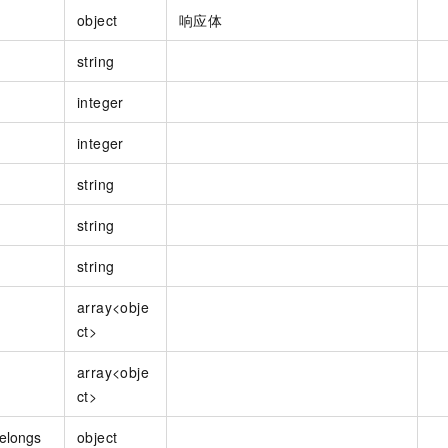
object
响应体
string
integer
integer
string
string
string
array<obje
ct>
array<obje
ct>
elongs
object