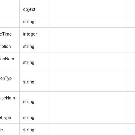
object
string
teTime
integer
iption
string
tionNam
string
ionTyp
string
anceNam
string
lType
string
ce
string