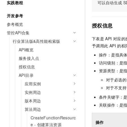
实践教程
可以自动生成
S
AI 产品 免费试用
网络
安全
云开发大赛
Tableau 订阅
1亿+ 大模型 tokens 和 
开发参考
可观测
入门学习赛
中间件
AI空中课堂在线直播课
140+云产品 免费试用
参考概览
大模型服务
授权信息
上云与迁云
产品新客免费试用，最长1
数据库
管控API合集
生态解决方案
千问AI平台-Token Plan
下表是
API
对应的
企业出海
大模型ACA认证体验
行业算法版&高性能检索版
大数据计算
予调用此
API
的权
助力企业全员 AI 认知与能
行业生态解决方案
API概览
政企业务
媒体服务
千问AI平台-模型体验
操作：是指具
开发者生态解决方案
服务接入点
在线体验全尺寸、多种模态
访问级别：是指
企业服务与云通信
授权信息
AI 开发和 AI 应用解决
资源类型：是
Happy 系列大模型
API目录
域名与网站
对于必选的
应用实例
终端用户计算
对于不支持
实例周边
条件关键字：
Serverless
大模型解决方案
版本周边
关联操作：是
算法周边
开发工具
快速部署 Dify，高效搭建 
CreateFunctionResourc
迁移与运维管理
操作
e - 创建算法资源