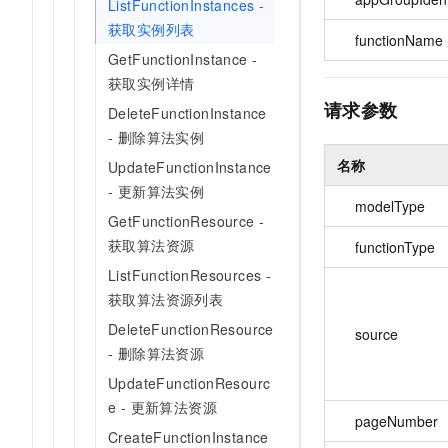
ListFunctionInstances -
获取实例列表
functionName
GetFunctionInstance -
获取实例详情
请求参数
DeleteFunctionInstance
- 删除算法实例
名称
UpdateFunctionInstance
- 更新算法实例
modelType
GetFunctionResource -
获取算法资源
functionType
ListFunctionResources -
获取算法资源列表
DeleteFunctionResource
source
- 删除算法资源
UpdateFunctionResourc
e - 更新算法资源
pageNumber
CreateFunctionInstance