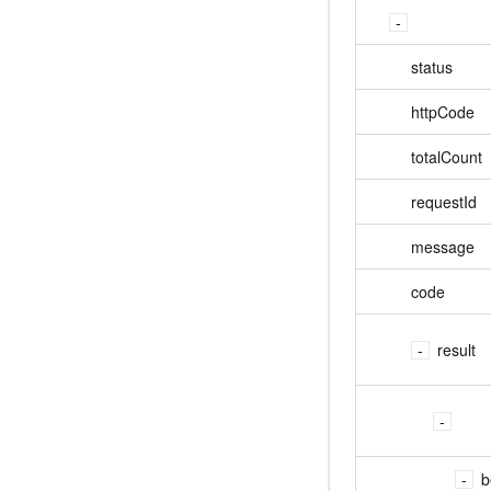
status
httpCode
totalCount
requestId
message
code
result
b