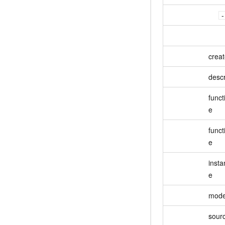
crea
descr
func
e
funct
e
inst
e
mode
sour