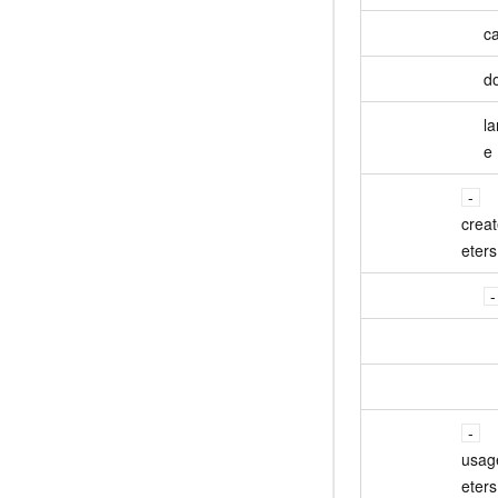
c
d
l
e
crea
eters
usag
eters