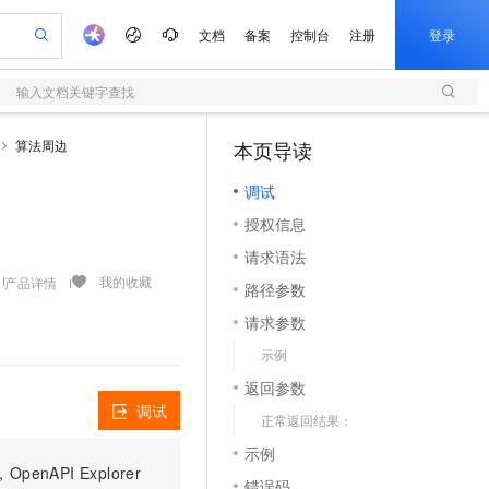
文档
备案
控制台
注册
登录
输入文档关键字查找
验
作计划
器
AI 活动
专业服务
服务伙伴合作计划
开发者社区
加入我们
服务平台百炼
阿里云 OPC 创新助力计划
算法周边
本页导读
（1）
一站式生成采购清单，支持单品或批量购买
S
可编辑精美 PPT 文稿
S产品伙伴计划（繁花）
峰会
造的大模型服务与应用开发平台
轻量应用服务器
Agency Agents：拥有专属领域专家
AI 生产力先锋
Al MaaS 服务伙伴赋能合作
域名
博文
Careers
至高可申请百万元
调试
性可伸缩的云计算服务
 轻松生成专业的 PPT
开启高性价比 AI 编程新体验
先锋实践拓展 AI 生产力的边界
快速构建应用程序和网站，即刻迈出上云第一步
多领域专家智能体,一键组建 AI 虚拟交付团队
Token 补贴，五大权
计划
海大会
伙伴信用分合作计划
商标
问答
社会招聘
授权信息
益加速 OPC 成功
S
帕鲁游戏服务器
数字证书管理服务（原SSL证书）
HappyHorse 打造一站式影视创作平台
飞天发布时刻
HOT
划
备案
电子书
校园招聘
请求语法
联机服务器，轻松开启游戏
视频创作，一键激活电商全链路生产力
全托管，含MySQL、PostgreSQL、SQL Server、MariaDB多引擎
实现全站 HTTPS，呈现可信的 Web 访问
所见，即是所愿
可视化编排打通从文字构思到成片全链路闭环
更多支持
我的收藏
产品详情
划
公司注册
镜像站
路径参数
视频生成
语音识别与合成
 智能体与工作流应用
短信服务
漫剧工坊：一站式动画创作平台
AI 实训营
合作伙伴培训与认证
请求参数
划
上云迁移
的智能体编程平台
站生成，高效打造优质广告素材
通过阿里云百炼高效搭建AI应用,助力高效开发
快速生产连贯的高质量长漫剧
从基础到进阶，Agent 创客手把手教你
国内短信简单易用，安全可靠，秒级触达，全球覆盖200+国家和地区。
e-1.1-T2V
Qwen3-TTS-Flash
lScope
我要反馈
查询合作伙伴
示例
畅细腻的高质量视频
离线语音合成大模型，多语言方言自适应，低延迟高稳定
n Alibaba Cloud ISV 合作
代维服务
olarDB
建企业门户网站
大数据开发治理平台 DataWorks
10 分钟搭建微信、支付宝小程序
返回参数
创新加速
ope
登录合作伙伴管理后台
我要建议
站，无忧落地极速上线
以可视化方式快速构建移动和 PC 门户网站
100%兼容MySQL、PostgreSQL，兼容Oracle，支持集中和分布式
高效部署网站，快速应用到小程序
Data Agent 驱动的一站式 Data+AI 开发治理平台
e-1.1-I2V
Cosyvoice-V3-Flash
调试
正常返回结果：
安全
畅自然，细节丰富
高表现力语音合成大模型，语音克隆听感自然
我要投诉
上云场景组合购
伴
示例
边界网络安全防护产品
漫剧创作，剧本、分镜、视频高效生成
覆盖90%+业务场景，专享组合折扣价
PI Explorer
2V
VPN
Fun-ASR
错误码