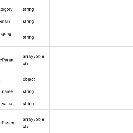
ategory
string
omain
string
anguag
string
array<obje
teParam
ct>
object
name
string
value
string
array<obje
eParam
ct>