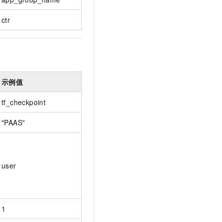
ctr
示例值
tf_checkpoint
"PAAS"
user
1