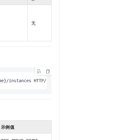
t.diy 一步搞定创意建站
构建大模型应用的安全防护体系
通过自然语言交互简化开发流程,全栈开发支持
通过阿里云安全产品对 AI 应用进行安全防护
无
me}/instances HTTP/1.1
示例值
app_group_name