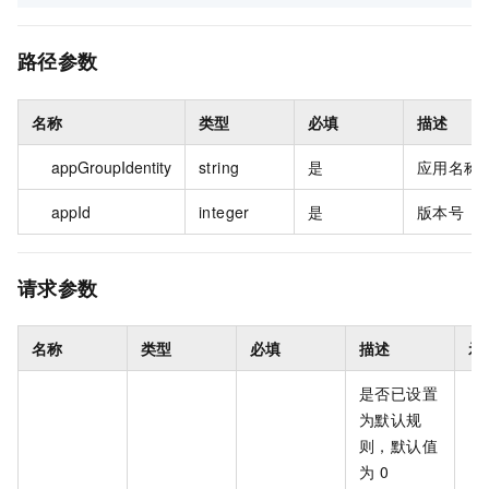
路径参数
名称
类型
必填
描述
appGroupIdentity
string
是
应用名称
appId
integer
是
版本号
请求参数
名称
类型
必填
描述
示
是否已设置
为默认规
则，默认值
为 0