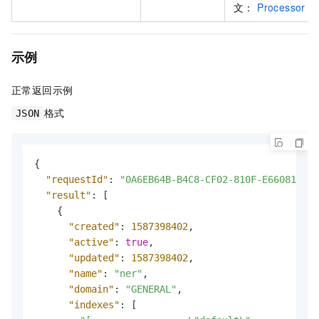
文：
Processor
示例
正常返回示例
格式
JSON
{
"requestId"
:
"0A6EB64B-B4C8-CF02-810F-E660812972
"result"
:
[
{
"created"
:
1587398402
,
"active"
:
true
,
"updated"
:
1587398402
,
"name"
:
"ner"
,
"domain"
:
"GENERAL"
,
"indexes"
:
[