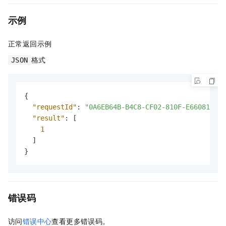
示例
正常返回示例
格式
JSON
{
"requestId"
:
"0A6EB64B-B4C8-CF02-810F-E660812972
"result"
:
[
1
]
}
错误码
访问
错误中心
查看更多错误码。