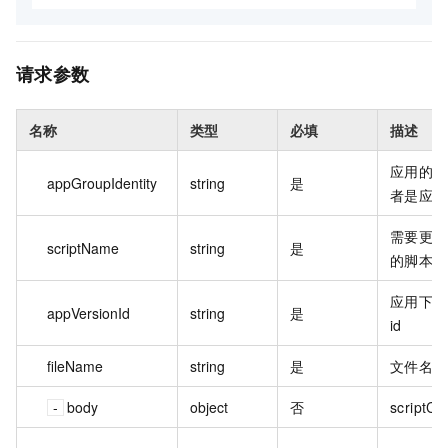
请求参数
名称
类型
必填
描述
应用的名
appGroupIdentity
string
是
者是应用 
需要更新
scriptName
string
是
的脚本名
应用下的
appVersionId
string
是
id
fileName
string
是
文件名。
body
object
否
scriptCo