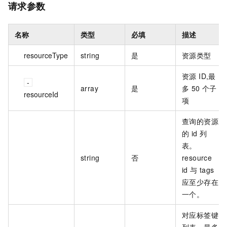
请求参数
名称
类型
必填
描述
resourceType
string
是
资源类型
资源 ID,最
array
是
多 50 个子
resourceId
项
查询的资源
的 id 列
表。
string
否
resource
id 与 tags
应至少存在
一个。
对应标签键
列表，最多