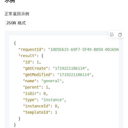
示例
正常返回示例
格式
JSON
{
"requestId"
:
"10D5E615-69F7-5F49-B850-00169ADE51
"result"
:
{
"id"
:
1
,
"gmtCreate"
:
"1719221186114"
,
"gmtModified"
:
"1719221186114"
,
"name"
:
"general"
,
"parent"
:
1
,
"isDir"
:
0
,
"type"
:
"instance"
,
"instanceId"
:
0
,
"templateId"
:
1
}
}