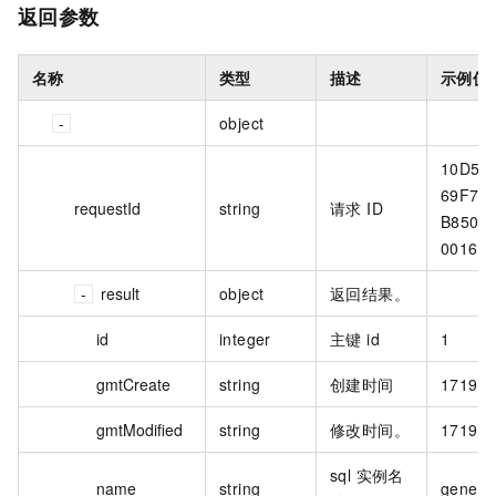
返回参数
名称
类型
描述
示例值
object
10D5E
69F7-5
requestId
string
请求 ID
B850-
00169
result
object
返回结果。
id
integer
主键 id
1
gmtCreate
string
创建时间
17192
gmtModified
string
修改时间。
17192
sql 实例名
name
string
genera