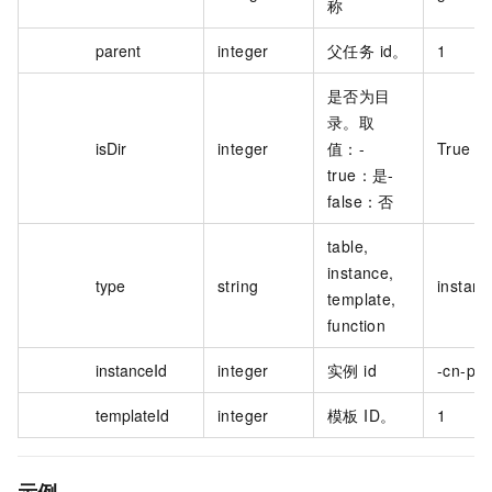
称
parent
integer
父任务 id。
1
是否为目
录。取
isDir
integer
值：-
True
true：是-
false：否
table,
instance,
type
string
instanc
template,
function
instanceId
integer
实例 id
-cn-pl3
templateId
integer
模板 ID。
1