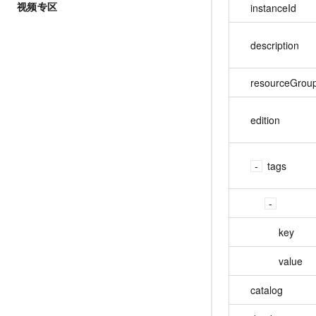
视频专区
instanceId
description
resourceGrou
edition
tags
key
value
catalog