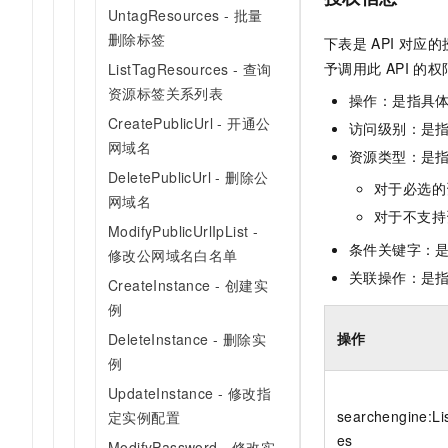
10 分钟在聊天系统中增加
UntagResources - 批量
专有云
删除标签
下表是
API
对应的
予调用此
API
的权
ListTagResources - 查询
资源标签关系列表
操作：是指具
CreatePublicUrl - 开通公
访问级别：是指
网域名
资源类型：是
DeletePublicUrl - 删除公
对于必选的
网域名
对于不支持
ModifyPublicUrlIpList -
条件关键字：
修改公网域名白名单
关联操作：是
CreateInstance - 创建实
例
操作
DeleteInstance - 删除实
例
UpdateInstance - 修改指
searchengine:Li
定实例配置
es
ModifyPassword - 修改实