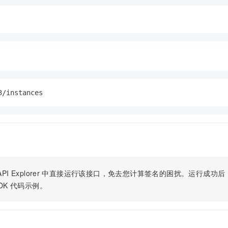
服务生态伙伴
视觉 Coding、空间感知、多模态思考等全面升级
1M上下文，专为长程任务能力而生
云工开物
企业应用
Night Plan 支持 Qwen 3.8-Max
AI 办公
NEW
Red Hat
30+ 款产品免费体验
夜间 5 折，Qwen/Meoo/TokenPlan 客户专享
AI智能应用
科研合作
ERP
堂（旗舰版）
SUSE
智能客服
AI 应用构建
大模型原生
CRM
2个月
自动承接线索
建站小程序
Qoder
大模型服务平台百炼-应用模版
OA 办公系统
HOT
NEW
面向真实软件
个人版上线、团队版降价；千问3.8-Max首发发尝鲜
丰富多元化的应用模版和解决方案
力提升
财税管理
模板建站
万有无界
大模型服务平台百炼-智能体
400电话
定制建站
的模型效果
灵活可视化地构建企业级 Agent
方案
广告营销
模板小程序
秒悟
人工智能平台 PAI
定制小程序
云端极速 AI 
新一代 AI 视频生成模型，深度适配广告营销等场景
AI Native 的算法工程平台，一站式完成建模、训练、推理服务部署
APP 开发
PI Explorer
中直接运行该接口，免去您计算签名的困扰。运行成功后，OpenA
建站系统
DK
代码示例。
AI 应用
10分钟微调：让0.6B模型媲美235B模型
多模态数据信
依托云原生高可用架构,实现Dify私有化部署
用1%尺寸在特定领域达到大模型90%以上效果