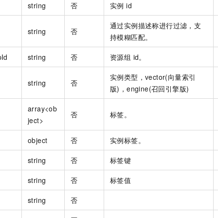
string
否
实例 id
通过实例描述称进行过滤，支
string
否
持模糊匹配。
pId
string
否
资源组 id。
实例类型，vector(向量索引
string
否
版)，engine(召回引擎版)
array<ob
否
标签。
ject>
object
否
实例标签。
string
否
标签键
string
否
标签值
string
否