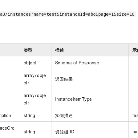
a3/instances?name=test&instanceId=abc&page=1&size=10
类型
描述
示
object
Schema of Response
array<obje
返回结果
ct>
array<obje
InstanceItemType
ct>
iption
string
实例描述
te
urceGro
string
资源组 ID
ha