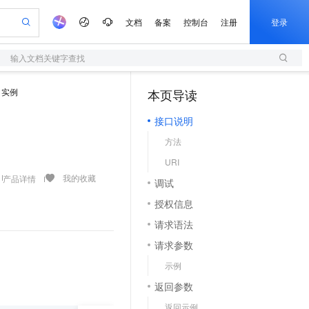
文档
备案
控制台
注册
登录
输入文档关键字查找
验
作计划
器
AI 活动
专业服务
服务伙伴合作计划
开发者社区
加入我们
服务平台百炼
阿里云 OPC 创新助力计划
实例
本页导读
（1）
一站式生成采购清单，支持单品或批量购买
S
io：打造专属 AI 语音助手
S产品伙伴计划（繁花）
峰会
造的大模型服务与应用开发平台
轻量应用服务器
一句话生成原生可编辑精美 PPT 文稿
AI 生产力先锋
Al MaaS 服务伙伴赋能合作
域名
博文
Careers
至高可申请百万元
接口说明
性可伸缩的云计算服务
开启高性价比 AI 编程新体验
Qwen-Audio-3.0-Realtime 端到端实时语音角色扮演
输入一句话想法, 轻松生成专业的 PPT
先锋实践拓展 AI 生产力的边界
快速构建应用程序和网站，即刻迈出上云第一步
Token 补贴，五大权
计划
海大会
伙伴信用分合作计划
商标
问答
社会招聘
方法
益加速 OPC 成功
S
eek-V4-Pro
数字证书管理服务（原SSL证书）
一键部署幻兽帕鲁游戏服务器
飞天发布时刻
HOT
划
备案
电子书
校园招聘
URI
pSeek-V4-Pro
视频创作，一键激活电商全链路生产力
全托管，含MySQL、PostgreSQL、SQL Server、MariaDB多引擎
实现全站HTTPS，呈现可信的WEB访问
一键购买专属联机服务器，轻松开启游戏
所见，即是所愿
更多支持
我的收藏
产品详情
划
公司注册
镜像站
调试
视频生成
语音识别与合成
专属 QwenPaw
短信服务
漫剧工坊：一站式动画创作平台
AI 实训营
HOT
合作伙伴培训与认证
授权信息
划
上云迁移
的智能体编程平台
站生成，高效打造优质广告素材
从聊天伙伴进化为能主动干活的本地数字员工
快速生产连贯的高质量长漫剧
从基础到进阶，Agent 创客手把手教你
国内短信简单易用，安全可靠，秒级触达，全球覆盖200+国家和地区。
e-1.1-T2V
Qwen3-TTS-Flash
lScope
我要反馈
查询合作伙伴
请求语法
畅细腻的高质量视频
离线语音合成大模型，多语言方言自适应，低延迟高稳定
n Alibaba Cloud ISV 合作
代维服务
olarDB
建企业门户网站
大数据开发治理平台 DataWorks
10 分钟搭建微信、支付宝小程序
请求参数
创新加速
ope
登录合作伙伴管理后台
我要建议
站，无忧落地极速上线
以可视化方式快速构建移动和 PC 门户网站
100%兼容MySQL、PostgreSQL，兼容Oracle，支持集中和分布式
高效部署网站，快速应用到小程序
Data Agent 驱动的一站式 Data+AI 开发治理平台
e-1.1-I2V
Cosyvoice-V3-Flash
示例
安全
畅自然，细节丰富
高表现力语音合成大模型，语音克隆听感自然
我要投诉
上云场景组合购
伴
返回参数
边界网络安全防护产品
漫剧创作，剧本、分镜、视频高效生成
覆盖90%+业务场景，专享组合折扣价
2V
VPN
Fun-ASR
返回示例