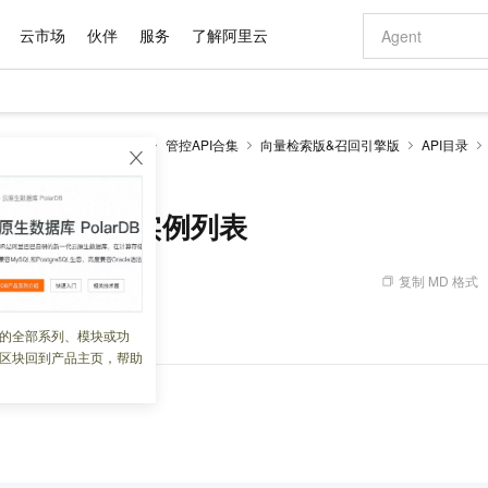
云市场
伙伴
服务
了解阿里云
AI 特惠
数据与 API
成为产品伙伴
企业增值服务
最佳实践
价格计算器
AI 场景体
基础软件
产品伙伴合
阿里云认证
市场活动
配置报价
大模型
enSearch
开发参考
管控API合集
向量检索版&召回引擎版
API目录
自助选配和估算价格
- 获取实例列表
新方式
域名与网站
睿译宝，AI翻译排版一步到位
智启 AI 普惠权益
产品生态集成认证中心
企业支持计划
云上春晚
千问官方 MaaS 平台，为开发者和 Agent 而生，新用户赠送 1 亿 + tokens 额度
云服务器 EC
Qwen Aud
AI Coding
阿里云Maa
2026 阿里云
为企业打
数据集
Windows
大模型认证
模型
NEW
NEW
交付可用成果
值低价云产品抢先购
提供智能易用的域名与建站服务
上传文档即自动完成翻译和格式还原
至高享 1亿+免费 tokens，加速 Al 应用落地
安全可靠、弹
智能编程，一键
产品生态伙伴
专家技术服务
云上奥运之旅
弹性计算合作
阿里云中企出
手机三要素
宝塔 Linux
全部认证
tances - 获取实例列表
价格优势
有专属领域专家
对象存储 OSS
GLM-5.2：长任务时代开源旗舰模型
阿里云 OPC 创新助力计划
云数据库 RD
即刻拥有 DeepS
AI 电商营销
产品生态伙伴工作台
企业增值服务台
云栖战略参考
云存储合作计
云栖大会
身份实名认证
CentOS
训练营
推动算力普惠，释放技术红利
的大模型服务
最高返9万
多领域专家智能体,一键组建 AI 虚拟交付团队
至高百万元 Token 补贴，加速一人公司成长
稳定、安全、高性价比、高性能的云存储服务
真正可用的 1M 上下文,一次完成代码全链路开发
轻松解锁专属 Dee
从图文生成到
复制 MD 格式
 03:14:40
云上的中国
数据库合作计
活动全景
短信
Docker
图片和
站式影视创作平台
人工智能平台 PAI
Hermes Agent，打造自进化智能体
Token Plan 模型订阅计划
Qoder
5 分钟轻松部署
AI 广告创作
企业成长
大模型
NEW
信息公告
看见新力量
云网络合作计
OCR 文字识别
JAVA
级电脑
证享300元代金券
可视化编排打通从文字构思到成片全链路闭环
一站式AI开发、训练和推理服务
自主进化，持久记忆，越用越聪明
Qwen3.8-Max 首发尝鲜，限时加量 10 倍，夜间低至2折
面向真实软件
图文、视频一
的全部系列、模块或功
Kimi-K3
HappyHors
NEW
魔搭 Mode
loud
服务实践
官网公告
区块回到产品主页，帮助
Kimi 最新旗舰模型，长程编程与推理利器
让文字生成流
金融模力时刻
Salesforce O
版
发票查验
全能环境
Qoder CN
Claude Code + GStack 打造工程团队
千问办公，限时限量积分加倍
云原生数据库 P
低代码高效构
AI 建站
NEW
作计划
计划
创新中心
魔搭 ModelSc
健康状态
让AI从“聊天伙伴”进化为能干活的“数字员工”
覆盖公网/内网、递归/权威、移动APP等全场景解析服务
安装技能 GStack，拥有专属 AI 工程团队
你的AI工作搭子，覆盖日常办公高频场景
基于千问大模型等，支持代码智能生成、研发智能问答
0 代码专业建
客户案例
天气预报查询
操作系统
Deepseek-v4-pro
HappyHors
态合作计划
态智能体模型
旗舰 MoE 大模型，百万上下文与顶尖推理能力
图生视频，流
Compute
同享
容器服务 Kubernetes 版 ACK
万小智 AI 建站低至 15元/月
云防火墙
AI 短剧/漫剧
快递物流查询
WordPress
成为服务伙
高校合作
式云数据仓库
点，立即开启云上创新
提供一站式管理容器应用的 K8s 服务
送.CN域名，送备案服务码
云原生的云上
AI助力短剧
GLM-5.2
Wan2.7-T
Ubuntu