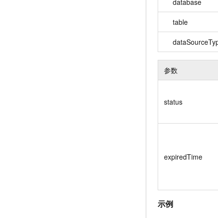
database
table
dataSourceTy
参数
status
expiredTime
示例