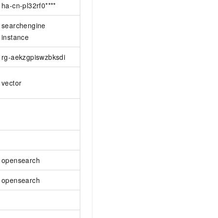
ha-cn-pl32rf0****
searchengine
instance
rg-aekzgpiswzbksdi
vector
opensearch
opensearch