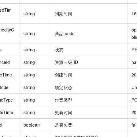
redTim
string
到期时间
16
odityC
op
string
商品 code
bl
s
string
状态
R
nceId
string
资源一级 ID
ha
teTime
string
创建时间
20
Mode
string
锁定状态
Un
geType
string
付费类型
P
teTime
string
更新时间
20
bt
boolean
是否欠费
fa