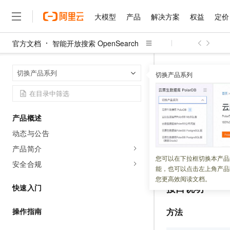
大模型
产品
解决方案
权益
定价
官方文档
智能开放搜索 OpenSearch
大模型
产品
解决方案
权益
定价
云市场
伙伴
服务
了解阿里云
精选产品
精选解决方案
普惠上云
产品定价
精选商城
成为销售伙伴
售前咨询
为什么选择阿里云
千问AI平台
智能开放搜索 Op
首页
切换产品系列
了解云产品的定价详情
切换产品系列
ListInstances 
大模型服务平台百炼
千问办公，解锁你的工作
普惠上云 官方力荐
分销伙伴
在线服务
网站建设
什么是云计算
大
大模型服务与应用平台
企业级Agent产品，直接
云服务器38元/年起，超
咨询伙伴
多端小程序
技术领先
ListIns
云上成本管理
售后服务
千问大模型
Agency Agents：拥
官方推荐返现计划
大模型
大模型
精选产品
精选解决方案
Salesforce 国际版订阅
稳定可靠
产品概述
管理和优化成本
多元化、高性能、安全可靠
推荐新用户得奖励，单订单
销售伙伴合作计划
自助服务
动态与公告
更新时间：
2025-10-23
友盟天域
安全合规
人工智能与机器学习
AI
文本生成
无影云电脑
HappyHorse 打造一
云工开物
无影生态合作计划
在线服务
产品简介
观测云
分析师报告
随时随地安全接入的云上超
高校专属算力普惠，学生认
计算
互联网应用开发
获取实例列表。
您可以在下拉框切换本产品
Qwen3.8-Max
HOT
安全合规
Salesforce On Alibaba C
工单服务
能，也可以点击左上角产品
智能体时代全能旗舰模型
Tuya 物联网平台阿里云
研究报告与白皮书
云解析DNS
快速拥有专属 OpenClaw
Consulting Partner 合
大数据
容器
您更高效阅读文档。
免费试用
短信专区
接口说明
快速入门
蓝凌 OA
Qwen3.7-Plus
AI 大模型销售与服务生
现代化应用
存储
天池大赛
能看、能想、能动手的多模
云原生大数据计算服务 Max
解决方案免费试用 新老
电子合同
操作指南
方法
面向分析的企业级SaaS模
最高领取价值200元试用
安全
网络与CDN
AI 算法大赛
Qwen3-VL-Plus
畅捷通