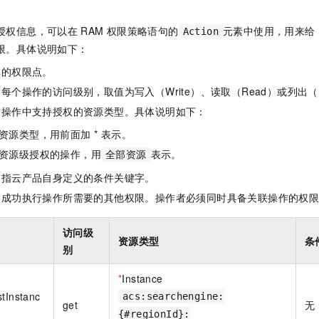
一个 AI 助手
即刻拥有 DeepSeek-R1 满血版
超强辅助，Bol
在企业官网、通讯软件中为客户提供 AI 客服
多种方案随心选，轻松解锁专属 DeepSeek
授权信息，可以在
RAM
权限策略语句的
元素中使用，用来给
Action
限。具体说明如下：
体的权限点。
每个操作的访问级别，取值为写入（Write）、读取（Read）或列出（L
指操作中支持授权的资源类型。具体说明如下：
资源类型，用前面加 * 表示。
资源级授权的操作，用
表示。
全部资源
是指云产品自身定义的条件关键字。
指成功执行操作所需要的其他权限。操作者必须同时具备关联操作的权
访问级
资源类型
条
别
*
Instance
stInstanc
acs:searchengine:
get
无
{#regionId}: