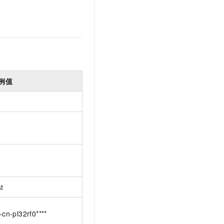
例值
st
-cn-pl32rf0****