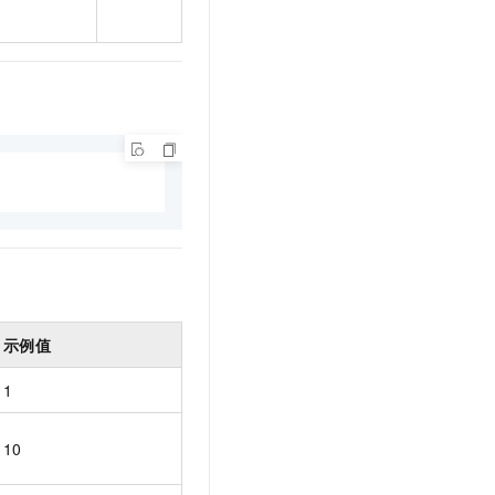
示例值
1
10