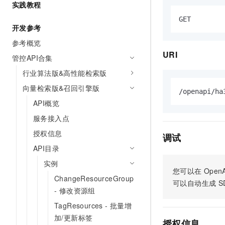
实践教程
AI 产品 免费试用
网络
安全
云开发大赛
Tableau 订阅
1亿+ 大模型 tokens 和 
开发参考
可观测
入门学习赛
中间件
AI空中课堂在线直播课
140+云产品 免费试用
参考概览
大模型服务
上云与迁云
产品新客免费试用，最长1
数据库
URI
管控API合集
生态解决方案
千问AI平台-Token Plan
企业出海
大模型ACA认证体验
行业算法版&高性能检索版
大数据计算
助力企业全员 AI 认知与能
行业生态解决方案
向量检索版&召回引擎版
政企业务
媒体服务
千问AI平台-模型体验
开发者生态解决方案
API概览
在线体验全尺寸、多种模态
企业服务与云通信
服务接入点
AI 开发和 AI 应用解决
Happy 系列大模型
授权信息
域名与网站
调试
API目录
终端用户计算
实例
您可以在
OpenA
Serverless
大模型解决方案
ChangeResourceGroup
可以自动生成
S
- 修改资源组
开发工具
快速部署 Dify，高效搭建 
TagResources - 批量增
迁移与运维管理
加/更新标签
授权信息