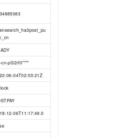
34885083
ensearch_ha3post_pu
ic_cn
EADY
-cn-pl32rf0****
22-06-04T02:03:21Z
lock
OSTPAY
18-12-06T11:17:49.0
lse