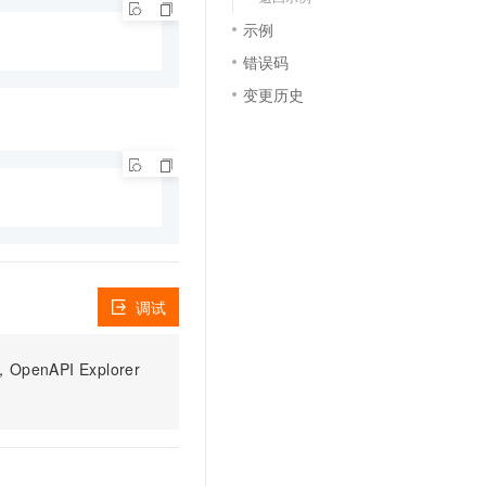
文戏情感细腻自然，动作戏激烈拳拳到肉，实现更强表演能力
支持中英文自由切换，具备更强的噪声鲁棒性
云聚AI 严选权益
SSL 证书
示例
，一键激活高效办公新体验
精选AI产品，从模型到应用全链提效
错误码
堡垒机
AI 用量加速计划
应用
变更历史
防火墙
、识别商机，让客服更高效、服务更出色。
新老同享，达量后返
千问办公
主机安全
NEW
的智能体编程平台
一站式AI生产力平台
AI 应用及服务市场
伶鹊
企业级人与Agent协作平台，接入和调度多个数字员工
智能客服平台，对话机器人、对话分析、智能外呼
AI 应用
大模型服务平台百炼 - 全妙
大模型
应用创作平台
多模态内容创作工具，已接入 DeepSeek
调试
自然语言处理
数据标注
PI Explorer
机器学习
息提取
与 AI 智能体进行实时音视频通话
从文本、图片、视频中提取结构化的属性信息
构建支持视频理解的 AI 音视频实时通话应用