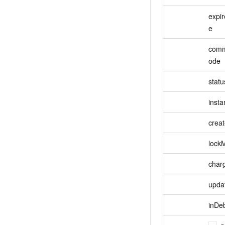
expi
e
comm
ode
statu
insta
crea
lock
char
upda
inDe