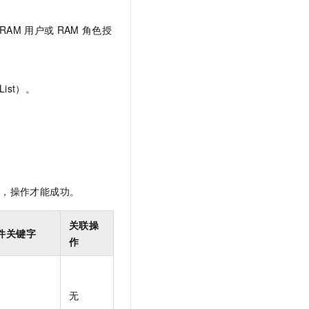
t.diy 一步搞定创意建站
构建大模型应用的安全防护体系
通过自然语言交互简化开发流程,全栈开发支持
通过阿里云安全产品对 AI 应用进行安全防护
RAM
用户或
RAM
角色授
ist）。
限，操作才能成功。
关联操
件关键字
作
无