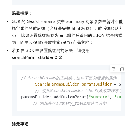
温馨提示
：
SDK
的
SearchParams
类中
summary
对象参数中暂时不能
指定飘红的前后缀（必须是完整
html
标签），前后缀默认为
<>，比如设置飘红标签为
em,飘红后返回的
JSON
结果格式
为：阿里云<em>开放搜索</em>产品文档；
若要在
SDK
中设置飘红的前后缀，请使用
searchParamsBuilder
对象。
// SearchParams的工具类，提供了更为便捷的操作
SearchParamsBuilder
paramsBuilder
=
 Searc
// 使用SearchParamsBuilder对象添加搜索结果
paramsBuilder.addCustomParam(
"summary"
, 
"summa
// 添加多个summary_field用分号分割
注意事项