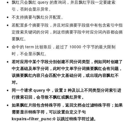
飘红只会飘红
query
的查询词，并且飘红字段一定要建索
引，否则会显示异常。
不支持摘要与飘红分开配置。
若配置多个摘要字段，并且对应摘要字段值中有包含索引中指
定搜索关键词的分词，则这些摘要字段中对应分词内容都会摘
要飘红。
命中的
term
比较靠后，超过了
10000
个字节的最大限制
时，不会显示飘红。
若对应用中某个字段分别创建不同分词类型，例如同时创建了
中文基础及单字分词，此时中文单字分词摘要飘红会有问题，
该摘要飘红内容只会匹配中文基础分词，或出现内容飘红不
对。
同一个请求
query
中，设置
2
种及以上不同类型分词索引进
行搜索召回，会导致不飘红或飘红异常。
如果飘红片段包含特殊字符，返回文档会过滤特殊字符；如果
需要显示特殊字符，可以设置自定义子句
kvpairs=filter_punc:0
以跳过特殊字符过滤。