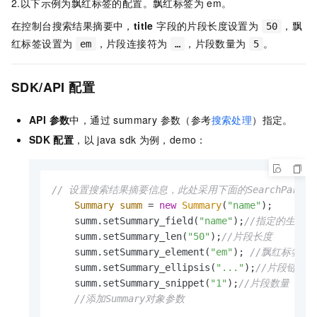
2.以下示例为飘红标签的配置。飘红标签为
em。
在控制台搜索结果摘要中，
title
字段的片段长度设置为
，飘
50
红标签设置为
，片段连接符为
，片段数量为
。
em
…
5
SDK/API
配置
API 参数
中，通过 summary 参数（参考
搜索处理
）指定。
SDK
配置
，以
java sdk
为例，demo：
// 设置搜索结果摘要信息，此处采用下面的SearchPar
Summary
summ
=
new
Summary
(
"name"
);

    summ.setSummary_field(
"name"
);
//指定的生效的
    summ.setSummary_len(
"50"
);
//片段长度
    summ.setSummary_element(
"em"
); 
//飘红标签
    summ.setSummary_ellipsis(
"..."
);
//片段链接符
    summ.setSummary_snippet(
"1"
);
//片段数量
//添加Summary对象参数