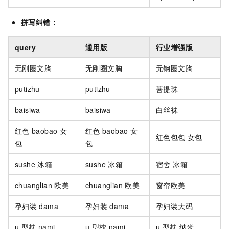
拼写纠错：
query
通用版
行业增强版
无刚圈文胸
无刚圈文胸
无钢圈文胸
putizhu
putizhu
菩提珠
baisiwa
baisiwa
白丝袜
红色
baobao 女
红色
baobao 女
红色包包 女包
包
包
sushe 冰箱
sushe 冰箱
宿舍 冰箱
chuanglian
欧美
chuanglian
欧美
窗帘欧美
孕妇装
dama
孕妇装
dama
孕妇装大码
u
型枕 nami
u
型枕 nami
u
型枕 纳米