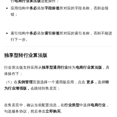
行
电商行业算法版
适配操作；
应用结构中
务必
添加
字段标签
所对应的字段名称，否则会报
错；
索引结构中
务必
添加
索引标签
所对应的索引名称，否则不能进
行下一步。
独享型转行业算法版
行业算法版支持应用从
独享型通用行业
转为
电商行业算法版
，具
体操作下：
（1）在
实例管理
页面选择一个通用版应用，点击
更多，
选择
转
为行业增强版，
会跳转到售卖页：
​​在售卖页中，确认当前配置信息，在
行业类型
中选择
电商行业
，
勾选服务协议，然后单击
立即购买
。