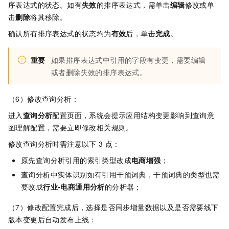
序表达式的状态。如有
失效
的排序表达式，需单击
编辑
修改或单
击
删除
将其移除。
确认所有排序表达式的状态均为
有效
后，单击
完成
。​
重要
如果排序表达式中引用的字段有变更，需要编辑
或者删除失效的排序表达式。
（6）修改查询分析：
进入
查询分析
配置页面，系统会提示应用结构变更影响到查询意
图理解配置，需要立即修改相关规则。
修改查询分析时需注意以下
3
点：
原先查询分析引用的索引类型改成
电商增强
；
查询分析中实体识别如有引用干预词典，干预词典的类型也需
要改成
行业-电商通用分析
的分析器；
（7）修改配置完成后，选择是否同步增量数据以及是否需要线下
版本变更后自动发布上线：