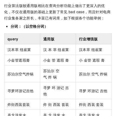
行业算法版较通用版相比在查询分析功能上做出了更深入的优
化，不仅在通用版的基础上更新了常见
bad case，而且针对电商
行业集各家之所长，丰富已有词库，如下根据各个功能举例：
分词：（以空格分词）
query
通用版
行业增强版
汉本萃 纽崔莱
汉 本 萃 纽崔莱
汉本萃 纽崔莱
小金管遮瑕膏
小金 管 遮瑕 膏
小 金管 遮瑕 膏
苏泊尔 空
苏泊尔空气炸锅
苏泊尔 空气 炸锅
气 炸 锅
寻梦 环 游记 吉
寻梦环游记吉他
寻梦 环游记 吉他
他
炸街西装套装
炸 街 西装 套装
炸街 西装 套装
喜戈洗发水
喜 戈 洗发 水
喜戈 洗发 水