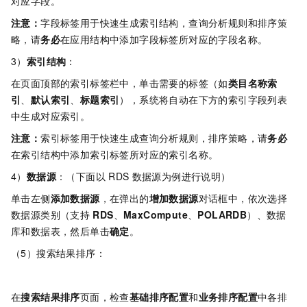
对应字段。​​
注意：
字段标签用于快速生成索引结构，查询分析规则和排序策
略，请
务必
在应用结构中添加字段标签所对应的字段名称。
3）
索引结构
：
​在页面顶部的索引标签栏中，单击需要的标签（如
类目名称索
引
、
默认索引
、
标题索引
），系统将自动在下方的索引字段列表
中生成对应索引。
注意：
索引标签用于快速生成查询分析规则，排序策略，请
务必
在索引结构中添加索引标签所对应的索引名称。
4）
数据源
：（下面以
RDS
数据源为例进行说明）
​单击左侧
添加数据源
，在弹出的
增加数据源
对话框中，依次选择
数据源类别（支持
RDS
、
MaxCompute
、
POLARDB
）、数据
库和数据表，然后单击
确定
。​
（5）搜索结果排序：
​在
搜索结果排序
页面，检查
基础排序配置
和
业务排序配置
中各排