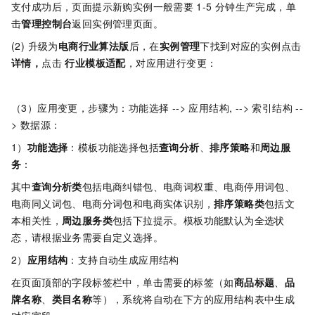
​​支付成功后，页面提示新购实例一般需要
1-5
分钟生产完成，单
击
管理控制台
返回实例管理页面。​
(2) 升级为
电商行业算法版
后，在
实例管理
下找到对应的实例点击
详情，
点击
行业模板适配
，对应用进行变更：
（3）应用变更，步骤为：功能选择 --> 应用结构, --> 索引结构 --
> 数据源：
1）
功能选择
：模板功能选择包括
查询分析
、
排序策略
和
周边服
务
：
其中
查询分析类
包括电商纠错包、电商词权重、电商停用词包、
电商同义词包、电商分词包和电商实体识别，
排序策略类
包括文
本相关性，
周边服务类
包括下拉提示。模板功能默认为全选状
态，请根据业务需要自定义选择。​​
2）
应用结构
：支持自动生成应用结构
在页面顶部的字段标签栏中，单击需要的标签（如
商品标题
、
品
牌名称
、
类目名称
等），系统将自动在下方的应用结构表中生成