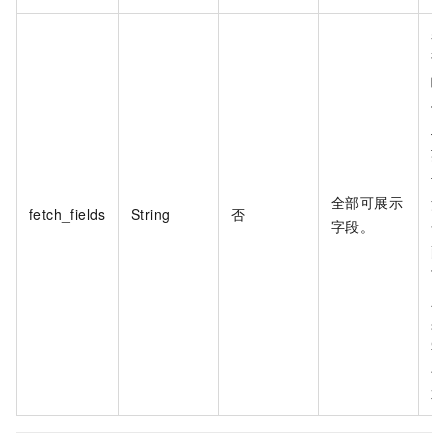
表
询
哪
值
段
英
号
全部可展示
注
fetch_fields
String
否
字段。
含
配
下
入
果
字
包
不