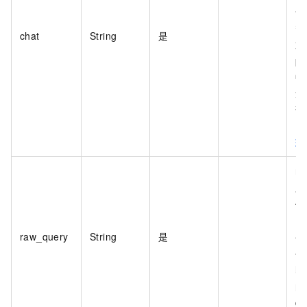
包
智
chat
String
是
置
pr
中
量
详
Pr
理
ra
必
作
raw_query
String
是
变
{q
即
的
q