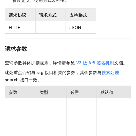
参数定义、使用方式及样例。
请求协议
请求方式
支持格式
HTTP
JSON
请求参数
查询参数具体拼接规则，详情请参见
V3
版
API
签名机制
文档。
此处重点介绍与
rag
接口相关的参数，其余参数与
搜索处理
search
接口一致。
参数
类型
必需
默认值
描
智
关
js
需
ur