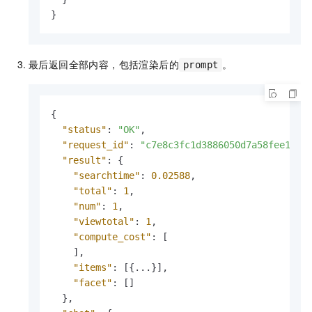
}
最后返回全部内容，包括渲染后的
。
prompt
{
"status"
:
"OK"
,
"request_id"
:
"c7e8c3fc1d3886050d7a58fee1996
"result"
:
{
"searchtime"
:
0.02588
,
"total"
:
1
,
"num"
:
1
,
"viewtotal"
:
1
,
"compute_cost"
:
[
]
,
"items"
:
[
{
...
}
]
,
"facet"
:
[
]
}
,