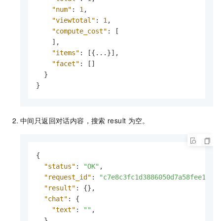
"num"
:
1
,
"viewtotal"
:
1
,
"compute_cost"
:
[
]
,
"items"
:
[
{
...
}
]
,
"facet"
:
[
]
}
}
中间只返回对话内容，搜索
result
为空。
{
"status"
:
"OK"
,
"request_id"
:
"c7e8c3fc1d3886050d7a58fee1996
"result"
:
{
}
,
"chat"
:
{
"text"
:
""
,
}