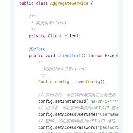
public
class
AggregateService
 {

/**

     * 问天引擎client

     */
private
 Client client;

@Before
public
void
clientInit
()
throws
 Exception {

/*

          初始化问天引擎client

         */
Config
config
=
new
Config
();

// 实例名称，可在实例详情页左上角查看，例:ha-cn-
        config.setInstanceId(
"ha-cn-i7*****605"
)
// 用户名，可在实例详情页>API入口 查看
        config.setAccessUserName(
"username"
);

// 密码，可在实例详情页>API入口 修改
        config.setAccessPassWord(
"password"
);
