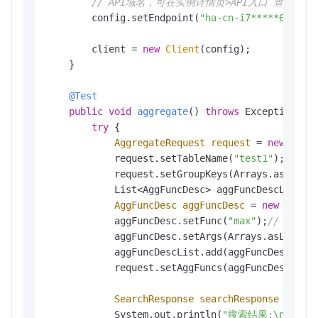
// API域名，可在实例详情页>API入口 查看
        config.setEndpoint(
"ha-cn-i7*****605.pu
        client = 
new
Client
(config);

    }

@Test
public
void
aggregate
()
throws
 Exception {

try
 {

AggregateRequest
request
=
new
Aggr
            request.setTableName(
"test1"
);
// 
            request.setGroupKeys(Arrays.asList(
            List<AggFuncDesc> aggFuncDescList =
AggFuncDesc
aggFuncDesc
=
new
AggFu
            aggFuncDesc.setFunc(
"max"
);
// 统计函
            aggFuncDesc.setArgs(Arrays.asList(
"
            aggFuncDescList.add(aggFuncDesc);

            request.setAggFuncs(aggFuncDescList)
SearchResponse
searchResponse
=
 clie
            System.out.println(
"搜索结果:\n"
 + se