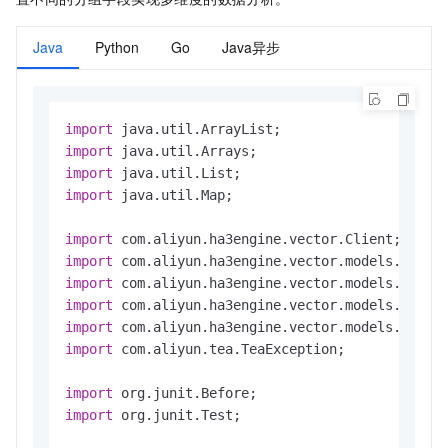
Java
Python
Go
Java异步
import
import
import
import
 java.util.Map;

import
import
import
import
import
import
 com.aliyun.tea.TeaException;

import
import
 org.junit.Test;
