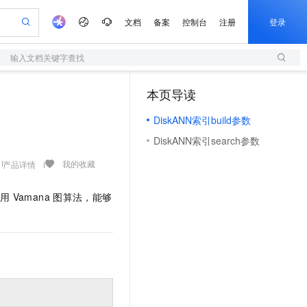
文档
备案
控制台
注册
登录
输入文档关键字查找
验
作计划
器
AI 活动
专业服务
服务伙伴合作计划
开发者社区
加入我们
服务平台百炼
阿里云 OPC 创新助力计划
本页导读
（1）
一站式生成采购清单，支持单品或批量购买
S
io：打造专属 AI 语音助手
S产品伙伴计划（繁花）
峰会
造的大模型服务与应用开发平台
轻量应用服务器
一句话生成原生可编辑精美 PPT 文稿
AI 生产力先锋
Al MaaS 服务伙伴赋能合作
域名
博文
Careers
至高可申请百万元
DiskANN索引build参数
性可伸缩的云计算服务
开启高性价比 AI 编程新体验
Qwen-Audio-3.0-Realtime 端到端实时语音角色扮演
输入一句话想法, 轻松生成专业的 PPT
先锋实践拓展 AI 生产力的边界
快速构建应用程序和网站，即刻迈出上云第一步
Token 补贴，五大权
计划
海大会
伙伴信用分合作计划
商标
问答
社会招聘
DiskANN索引search参数
益加速 OPC 成功
S
eek-V4-Pro
数字证书管理服务（原SSL证书）
一键部署幻兽帕鲁游戏服务器
飞天发布时刻
HOT
划
备案
电子书
校园招聘
pSeek-V4-Pro
视频创作，一键激活电商全链路生产力
全托管，含MySQL、PostgreSQL、SQL Server、MariaDB多引擎
实现全站HTTPS，呈现可信的WEB访问
一键购买专属联机服务器，轻松开启游戏
所见，即是所愿
我的收藏
产品详情
更多支持
划
公司注册
镜像站
视频生成
语音识别与合成
专属 QwenPaw
短信服务
漫剧工坊：一站式动画创作平台
AI 实训营
HOT
采用
Vamana
图算法，能够
合作伙伴培训与认证
划
上云迁移
的智能体编程平台
站生成，高效打造优质广告素材
从聊天伙伴进化为能主动干活的本地数字员工
快速生产连贯的高质量长漫剧
从基础到进阶，Agent 创客手把手教你
国内短信简单易用，安全可靠，秒级触达，全球覆盖200+国家和地区。
e-1.1-T2V
Qwen3-TTS-Flash
lScope
我要反馈
查询合作伙伴
畅细腻的高质量视频
离线语音合成大模型，多语言方言自适应，低延迟高稳定
n Alibaba Cloud ISV 合作
代维服务
olarDB
建企业门户网站
大数据开发治理平台 DataWorks
10 分钟搭建微信、支付宝小程序
创新加速
ope
登录合作伙伴管理后台
我要建议
站，无忧落地极速上线
以可视化方式快速构建移动和 PC 门户网站
100%兼容MySQL、PostgreSQL，兼容Oracle，支持集中和分布式
高效部署网站，快速应用到小程序
Data Agent 驱动的一站式 Data+AI 开发治理平台
e-1.1-I2V
Cosyvoice-V3-Flash
安全
畅自然，细节丰富
高表现力语音合成大模型，语音克隆听感自然
我要投诉
上云场景组合购
伴
边界网络安全防护产品
漫剧创作，剧本、分镜、视频高效生成
覆盖90%+业务场景，专享组合折扣价
2V
VPN
Fun-ASR