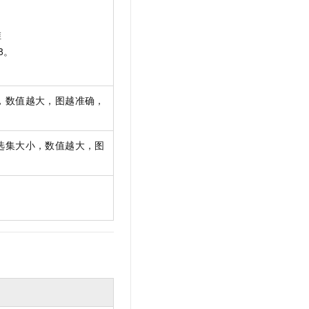
文戏情感细腻自然，动作戏激烈拳拳到肉，实现更强表演能力
支持中英文自由切换，具备更强的噪声鲁棒性
云聚AI 严选权益
SSL 证书
，一键激活高效办公新体验
精选AI产品，从模型到应用全链提效
维
堡垒机
8。
AI 用量加速计划
应用
防火墙
、识别商机，让客服更高效、服务更出色。
新老同享，达量后返
千问办公
主机安全
NEW
，数值越大，图越准确，
的智能体编程平台
一站式AI生产力平台
AI 应用及服务市场
伶鹊
选集大小，数值越大，图
企业级人与Agent协作平台，接入和调度多个数字员工
智能客服平台，对话机器人、对话分析、智能外呼
AI 应用
大模型服务平台百炼 - 全妙
大模型
应用创作平台
多模态内容创作工具，已接入 DeepSeek
自然语言处理
数据标注
机器学习
息提取
与 AI 智能体进行实时音视频通话
从文本、图片、视频中提取结构化的属性信息
构建支持视频理解的 AI 音视频实时通话应用