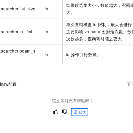
一个 AI 助手
即刻拥有 DeepSeek-R1 满血版
超强辅助，Bol
结果候选集大小，数值越大，召回
searcher.list_size
Int
在企业官网、通讯软件中为客户提供 AI 客服
多种方案随心选，轻松解锁专属 DeepSeek
大。
单次查询磁盘
io
限制，最大会进行
searcher.io_limit
Int
主要影响
vamana
图游走次数。数
次数越多，查询耗时随之变大。
n.searcher.beam_s
Int
io
操作并行数量。
aHnsw配置
下
该文章对您有帮助吗？
反馈