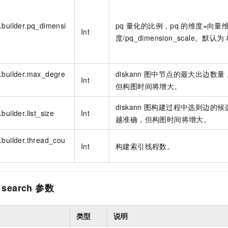
服务生态伙伴
视觉 Coding、空间感知、多模态思考等全面升级
1M上下文，专为长程任务能力而生
云工开物
企业应用
Night Plan 支持 Qwen 3.8-Max
AI 办公
NEW
Red Hat
30+ 款产品免费体验
夜间 5 折，Qwen/Meoo/TokenPlan 客户专享
AI智能应用
科研合作
.builder.pq_dimensi
pq
量化的比例，pq
的维度=向量
ERP
Int
堂（旗舰版）
SUSE
度/pq_dimension_scale。默认为
智能客服
AI 应用构建
大模型原生
CRM
2个月
自动承接线索
建站小程序
Qoder
大模型服务平台百炼-应用模版
OA 办公系统
HOT
NEW
.builder.max_degre
diskann
图中节点的最大出边数量
面向真实软件
个人版上线、团队版降价；千问3.8-Max首发发尝鲜
丰富多元化的应用模版和解决方案
Int
力提升
财税管理
模板建站
但构图时间将增大。
万有无界
大模型服务平台百炼-智能体
400电话
定制建站
diskann
图构建过程中选则边的候
的模型效果
灵活可视化地构建企业级 Agent
builder.list_size
Int
越准确，但构图时间将增大。
方案
广告营销
模板小程序
秒悟
人工智能平台 PAI
定制小程序
.builder.thread_cou
云端极速 AI 
新一代 AI 视频生成模型，深度适配广告营销等场景
AI Native 的算法工程平台，一站式完成建模、训练、推理服务部署
Int
构建索引线程数。
APP 开发
建站系统
search
参数
AI 应用
10分钟微调：让0.6B模型媲美235B模型
多模态数据信
依托云原生高可用架构,实现Dify私有化部署
用1%尺寸在特定领域达到大模型90%以上效果
类型
说明