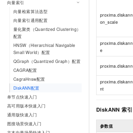
向量索引
AI 产品 免费试用
网络
安全
云开发大赛
Tableau 订阅
向量检索算法选型
1亿+ 大模型 tokens 和 
proxima.diskann
可观测
入门学习赛
中间件
AI空中课堂在线直播课
向量索引通用配置
on_scale
140+云产品 免费试用
大模型服务
量化聚类（Quantized Clustering）
上云与迁云
产品新客免费试用，最长1
数据库
生态解决方案
配置
千问AI平台-Token Plan
企业出海
大模型ACA认证体验
大数据计算
proxima.diskann
HNSW（Hierarchical Navigable
助力企业全员 AI 认知与能
行业生态解决方案
e
Small World）配置
政企业务
媒体服务
千问AI平台-模型体验
开发者生态解决方案
QGraph（Quantized Graph）配置
在线体验全尺寸、多种模态
proxima.diskann.
企业服务与云通信
CAGRA配置
AI 开发和 AI 应用解决
Happy 系列大模型
CagraHnsw配置
域名与网站
proxima.diskann
DiskANN配置
nt
终端用户计算
单节点快速入门
Serverless
大模型解决方案
高可用版本快速入门
DiskANN
索引
通用版快速入门
开发工具
快速部署 Dify，高效搭建 
图搜场景快速入门
参数值
迁移与运维管理
文本向量场景快速入门