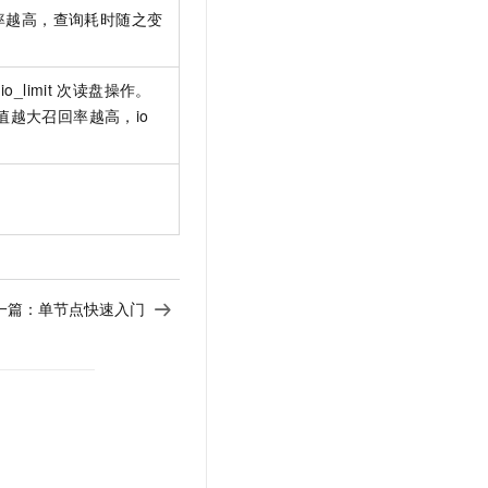
t.diy 一步搞定创意建站
构建大模型应用的安全防护体系
率越高，查询耗时随之变
通过自然语言交互简化开发流程,全栈开发支持
通过阿里云安全产品对 AI 应用进行安全防护
io_limit
次读盘操作。
值越大召回率越高，io
一篇：
单节点快速入门