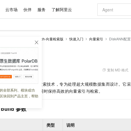
云市场
伙伴
服务
了解阿里云
AI 特惠
数据与 API
成为产品伙伴
企业增值服务
最佳实践
价格计算器
AI 场景体
基础软件
产品伙伴合
阿里云认证
市场活动
配置报价
大模型
enSearch
OpenSearch-向量检索版
快速入门
向量索引
DiskANN配置
自助选配和估算价格
新方式
域名与网站
睿译宝，AI翻译排版一步到位
智启 AI 普惠权益
产品生态集成认证中心
企业支持计划
云上春晚
千问官方 MaaS 平台，为开发者和 Agent 而生，新用户赠送 1 亿 + tokens 额度
云服务器 EC
Qwen Aud
AI Coding
阿里云Maa
2026 阿里云
为企业打
数据集
Windows
大模型认证
模型
NEW
NEW
交付可用成果
值低价云产品抢先购
提供智能易用的域名与建站服务
上传文档即自动完成翻译和格式还原
至高享 1亿+免费 tokens，加速 Al 应用落地
安全可靠、弹
智能编程，一键
N配置
产品生态伙伴
专家技术服务
云上奥运之旅
弹性计算合作
阿里云中企出
手机三要素
宝塔 Linux
全部认证
价格优势
有专属领域专家
对象存储 OSS
GLM-5.2：长任务时代开源旗舰模型
阿里云 OPC 创新助力计划
云数据库 RD
即刻拥有 DeepS
AI 电商营销
产品生态伙伴工作台
企业增值服务台
云栖战略参考
云存储合作计
云栖大会
身份实名认证
CentOS
训练营
推动算力普惠，释放技术红利
的大模型服务
最高返9万
多领域专家智能体,一键组建 AI 虚拟交付团队
至高百万元 Token 补贴，加速一人公司成长
稳定、安全、高性价比、高性能的云存储服务
真正可用的 1M 上下文,一次完成代码全链路开发
轻松解锁专属 Dee
从图文生成到
复制 MD 格式
 09:29:09
云上的中国
数据库合作计
活动全景
短信
Docker
图片和
站式影视创作平台
人工智能平台 PAI
Hermes Agent，打造自进化智能体
Token Plan 模型订阅计划
Qoder
5 分钟轻松部署
AI 广告创作
企业成长
大模型
NEW
信息公告
基于磁盘的近似最近邻搜索技术，专为处理超大规模数据集而设计。它
看见新力量
云网络合作计
OCR 文字识别
JAVA
级电脑
证享300元代金券
可视化编排打通从文字构思到成片全链路闭环
一站式AI开发、训练和推理服务
自主进化，持久记忆，越用越聪明
Qwen3.8-Max 首发尝鲜，限时加量 10 倍，夜间低至2折
面向真实软件
图文、视频一
的全部系列、模块或功
Kimi-K3
HappyHors
，利用磁盘存储数据，同时保持高效的向量索引与检索。
NEW
魔搭 Mode
loud
服务实践
官网公告
区块回到产品主页，帮助
Kimi 最新旗舰模型，长程编程与推理利器
让文字生成流
金融模力时刻
Salesforce O
版
发票查验
全能环境
Qoder CN
Claude Code + GStack 打造工程团队
千问办公，限时限量积分加倍
云原生数据库 P
低代码高效构
AI 建站
NEW
作计划
计划
创新中心
魔搭 ModelSc
健康状态
让AI从“聊天伙伴”进化为能干活的“数字员工”
覆盖公网/内网、递归/权威、移动APP等全场景解析服务
安装技能 GStack，拥有专属 AI 工程团队
你的AI工作搭子，覆盖日常办公高频场景
基于千问大模型等，支持代码智能生成、研发智能问答
0 代码专业建
build
参数
客户案例
天气预报查询
操作系统
Deepseek-v4-pro
HappyHors
态合作计划
态智能体模型
旗舰 MoE 大模型，百万上下文与顶尖推理能力
图生视频，流
Compute
同享
容器服务 Kubernetes 版 ACK
万小智 AI 建站低至 15元/月
云防火墙
AI 短剧/漫剧
快递物流查询
WordPress
成为服务伙
高校合作
式云数据仓库
点，立即开启云上创新
提供一站式管理容器应用的 K8s 服务
送.CN域名，送备案服务码
云原生的云上
AI助力短剧
类型
说明
GLM-5.2
Wan2.7-T
Ubuntu