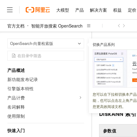
大模型
产品
解决方案
权益
定价
官方文档
智能开放搜索 OpenSearch
大模型
产品
解决方案
权益
定价
云市场
伙伴
服务
了解阿里云
精选产品
精选解决方案
普惠上云
产品定价
精选商城
成为销售伙伴
售前咨询
为什么选择阿里云
千问AI平台
智能开放搜索 Op
首页
OpenSearch-向量检索版
了解云产品的定价详情
切换产品系列
大模型服务平台百炼
千问办公，解锁你的工作
普惠上云 官方力荐
分销伙伴
在线服务
网站建设
什么是云计算
大
大模型服务与应用平台
企业级Agent产品，直接
云服务器38元/年起，超
DiskAN
咨询伙伴
多端小程序
技术领先
云上成本管理
售后服务
千问大模型
Agency Agents：拥
官方推荐返现计划
大模型
大模型
精选产品
精选解决方案
Salesforce 国际版订阅
稳定可靠
产品概述
管理和优化成本
多元化、高性能、安全可靠
推荐新用户得奖励，单订单
更新时间：
2025-06-27
销售伙伴合作计划
自助服务
新功能发布记录
友盟天域
安全合规
人工智能与机器学习
AI
文本生成
无影云电脑
HappyHorse 打造一
云工开物
DISKANN
是一种
无影生态合作计划
在线服务
引擎版本特性
观测云
分析师报告
随时随地安全接入的云上超
高校专属算力普惠，学生认
计算
互联网应用开发
您可以在下拉框切换本产品
Qwen3.8-Max
在有限内存条件下
HOT
产品计费
Salesforce On Alibaba C
工单服务
能，也可以点击左上角产品
智能体时代全能旗舰模型
Tuya 物联网平台阿里云
研究报告与白皮书
云解析DNS
快速拥有专属 OpenClaw
Consulting Partner 合
大数据
容器
名词解释
您更高效阅读文档。
免费试用
短信专区
DiskANN
索引
蓝凌 OA
Qwen3.7-Plus
使用限制
AI 大模型销售与服务生
现代化应用
存储
天池大赛
能看、能想、能动手的多模
云原生大数据计算服务 Max
解决方案免费试用 新老
电子合同
面向分析的企业级SaaS模
最高领取价值200元试用
快速入门
安全
参数值
网络与CDN
AI 算法大赛
Qwen3-VL-Plus
畅捷通