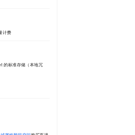
t.diy 一步搞定创意建站
构建大模型应用的安全防护体系
通过自然语言交互简化开发流程,全栈开发支持
通过阿里云安全产品对 AI 应用进行安全防护
量计费
et
的标准存储（本地冗
地域属性预留空间
购买页进