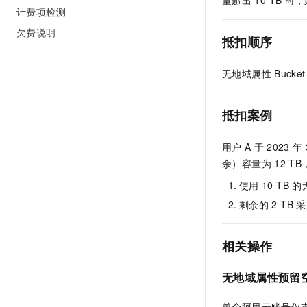
10 分钟在聊天系统中增加
计费项检测
专有云
欠费说明
抵扣顺序
无地域属性
Bucket
抵扣案例
用户
A
于
2023
年
余）容量为
12 
使用
10 TB
的
剩余的
2 TB
采
相关操作
无地域属性预留
单个阿里云账号仅