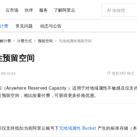
云市场
伙伴
服务
了解阿里云
计费
常见问题
动态与公告
AI 特惠
数据与 API
成为产品伙伴
企业增值服务
最佳实践
价格计算器
AI 场景体
基础软件
产品伙伴合
阿里云认证
市场活动
配置报价
大模型
解计费
计费方式
预留空间
无地域属性预留空间
自助选配和估算价格
新方式
域名与网站
睿译宝，AI翻译排版一步到位
智启 AI 普惠权益
产品生态集成认证中心
企业支持计划
云上春晚
千问官方 MaaS 平台，为开发者和 Agent 而生，新用户赠送 1 亿 + tokens 额度
云服务器 EC
Qwen Aud
AI Coding
阿里云Maa
2026 阿里云
为企业打
数据集
Windows
大模型认证
模型
NEW
NEW
交付可用成果
值低价云产品抢先购
提供智能易用的域名与建站服务
上传文档即自动完成翻译和格式还原
至高享 1亿+免费 tokens，加速 Al 应用落地
安全可靠、弹
智能编程，一键
性预留空间
产品生态伙伴
专家技术服务
云上奥运之旅
弹性计算合作
阿里云中企出
手机三要素
宝塔 Linux
全部认证
价格优势
有专属领域专家
对象存储 OSS
GLM-5.2：长任务时代开源旗舰模型
阿里云 OPC 创新助力计划
云数据库 RD
即刻拥有 DeepS
AI 电商营销
产品生态伙伴工作台
企业增值服务台
云栖战略参考
云存储合作计
云栖大会
身份实名认证
CentOS
训练营
推动算力普惠，释放技术红利
的大模型服务
最高返9万
多领域专家智能体,一键组建 AI 虚拟交付团队
至高百万元 Token 补贴，加速一人公司成长
稳定、安全、高性价比、高性能的云存储服务
真正可用的 1M 上下文,一次完成代码全链路开发
轻松解锁专属 Dee
从图文生成到
复制 MD 格式
 09:10:43
云上的中国
数据库合作计
活动全景
短信
Docker
图片和
站式影视创作平台
人工智能平台 PAI
Hermes Agent，打造自进化智能体
Token Plan 模型订阅计划
Qoder
5 分钟轻松部署
AI 广告创作
企业成长
大模型
NEW
信息公告
间
（Anywhere Reserved Capacity ）适用于对地域属性不敏感
看见新力量
云网络合作计
OCR 文字识别
JAVA
级电脑
证享300元代金券
可视化编排打通从文字构思到成片全链路闭环
一站式AI开发、训练和推理服务
自主进化，持久记忆，越用越聪明
Qwen3.8-Max 首发尝鲜，限时加量 10 倍，夜间低至2折
面向真实软件
图文、视频一
Kimi-K3
HappyHors
性预留空间，相比按量付费，可获得更多价格优惠。
NEW
魔搭 Mode
loud
服务实践
官网公告
Kimi 最新旗舰模型，长程编程与推理利器
让文字生成流
金融模力时刻
Salesforce O
版
发票查验
全能环境
Qoder CN
Claude Code + GStack 打造工程团队
千问办公，限时限量积分加倍
云原生数据库 P
低代码高效构
AI 建站
NEW
作计划
计划
创新中心
魔搭 ModelSc
健康状态
让AI从“聊天伙伴”进化为能干活的“数字员工”
覆盖公网/内网、递归/权威、移动APP等全场景解析服务
安装技能 GStack，拥有专属 AI 工程团队
你的AI工作搭子，覆盖日常办公高频场景
基于千问大模型等，支持代码智能生成、研发智能问答
0 代码专业建
客户案例
天气预报查询
操作系统
Deepseek-v4-pro
HappyHors
态合作计划
态智能体模型
旗舰 MoE 大模型，百万上下文与顶尖推理能力
图生视频，流
Compute
同享
容器服务 Kubernetes 版 ACK
万小智 AI 建站低至 15元/月
云防火墙
AI 短剧/漫剧
快递物流查询
WordPress
成为服务伙
高校合作
间
仅支持抵扣当前阿里云账号下
无地域属性
Bucket
产生的标准存储（
式云数据仓库
点，立即开启云上创新
提供一站式管理容器应用的 K8s 服务
送.CN域名，送备案服务码
云原生的云上
AI助力短剧
GLM-5.2
Wan2.7-T
Ubuntu