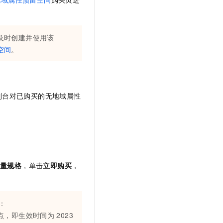
您及时创建并使用该
空间
。
制台对已购买的
无地域属性
容量规格
，单击
立即购买
，
：
点，即生效时间为
2023