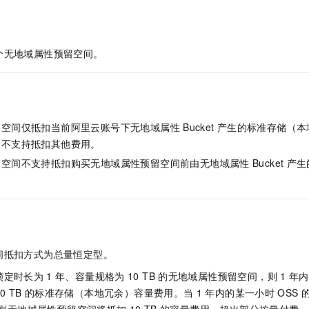
服务生态伙伴
视觉 Coding、空间感知、多模态思考等全面升级
1M上下文，专为长程任务能力而生
云工开物
企业应用
Night Plan 支持 Qwen 3.8-Max
AI 办公
NEW
Red Hat
30+ 款产品免费体验
夜间 5 折，Qwen/Meoo/TokenPlan 客户专享
AI智能应用
科研合作
ERP
堂（旗舰版）
SUSE
个
无地域属性预留空间
。
智能客服
AI 应用构建
大模型原生
CRM
2个月
自动承接线索
建站小程序
Qoder
大模型服务平台百炼-应用模版
OA 办公系统
HOT
NEW
面向真实软件
个人版上线、团队版降价；千问3.8-Max首发发尝鲜
丰富多元化的应用模版和解决方案
力提升
财税管理
模板建站
留空间
仅抵扣当前阿里云账号下无地域属性
Bucket
产生的标准存储（本
万有无界
大模型服务平台百炼-智能体
400电话
定制建站
，不支持抵扣其他费用。
的模型效果
灵活可视化地构建企业级 Agent
留空间
不支持抵扣购买
无地域属性预留空间
前由无地域属性
Bucket
产生
方案
广告营销
模板小程序
秒悟
人工智能平台 PAI
定制小程序
云端极速 AI 
新一代 AI 视频生成模型，深度适配广告营销等场景
AI Native 的算法工程平台，一站式完成建模、训练、推理服务部署
APP 开发
建站系统
间
抵扣方式为总量恒定型。
AI 应用
10分钟微调：让0.6B模型媲美235B模型
多模态数据信
锁定时长为
1
年、容量规格为
10 TB
的
无地域属性预留空间
，则
1
年内
依托云原生高可用架构,实现Dify私有化部署
用1%尺寸在特定领域达到大模型90%以上效果
0 TB
的标准存储（本地冗余）容量费用。当
1
年内的某一小时
OSS
则
无地域属性预留空间
将抵扣
10 TB
的容量费用，超出部分按量付费。