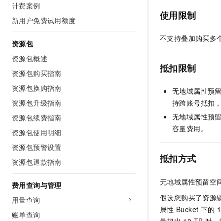
计费案例
AI 产品 免费试用
网络
安全
云开发大赛
使用限制
Tableau 订阅
1亿+ 大模型 tokens 和 
新用户免费试用额度
可观测
入门学习赛
中间件
AI空中课堂在线直播课
不支持叠加购买多
140+云产品 免费试用
大模型服务
资源包
上云与迁云
产品新客免费试用，最长1
数据库
资源包概述
生态解决方案
千问AI平台-Token Plan
抵扣限制
企业出海
大模型ACA认证体验
大数据计算
资源包购买指南
助力企业全员 AI 认知与能
行业生态解决方案
资源包换购指南
政企业务
无地域属性预
媒体服务
千问AI平台-模型体验
开发者生态解决方案
资源包升级指南
持跨账号抵扣
在线体验全尺寸、多种模态
企业服务与云通信
无地域属性预
资源包续费指南
AI 开发和 AI 应用解决
Happy 系列大模型
容量费用。
域名与网站
资源包使用明细
资源包预警设置
终端用户计算
抵扣方式
资源包退款指南
Serverless
大模型解决方案
无地域属性预留空
费用查询与管理
开发工具
快速部署 Dify，高效搭建 
假设您购买了资源
用量查询
属性
Bucket
下的
1
迁移与运维管理
账单查询
量超出
10 TB
时，