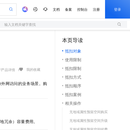
文档
备案
控制台
注册
登录
输入文档关键字查找
验
作计划
器
AI 活动
专业服务
服务伙伴合作计划
开发者社区
加入我们
服务平台百炼
阿里云 OPC 创新助力计划
本页导读
（1）
一站式生成采购清单，支持单品或批量购买
S
io：打造专属 AI 语音助手
S产品伙伴计划（繁花）
峰会
造的大模型服务与应用开发平台
轻量应用服务器
一句话生成原生可编辑精美 PPT 文稿
AI 生产力先锋
Al MaaS 服务伙伴赋能合作
域名
博文
Careers
至高可申请百万元
抵扣对象
性可伸缩的云计算服务
开启高性价比 AI 编程新体验
Qwen-Audio-3.0-Realtime 端到端实时语音角色扮演
输入一句话想法, 轻松生成专业的 PPT
先锋实践拓展 AI 生产力的边界
快速构建应用程序和网站，即刻迈出上云第一步
Token 补贴，五大权
计划
海大会
伙伴信用分合作计划
商标
问答
社会招聘
使用限制
益加速 OPC 成功
S
eek-V4-Pro
数字证书管理服务（原SSL证书）
一键部署幻兽帕鲁游戏服务器
飞天发布时刻
HOT
划
备案
电子书
校园招聘
抵扣限制
pSeek-V4-Pro
视频创作，一键激活电商全链路生产力
全托管，含MySQL、PostgreSQL、SQL Server、MariaDB多引擎
实现全站HTTPS，呈现可信的WEB访问
一键购买专属联机服务器，轻松开启游戏
所见，即是所愿
我的收藏
产品详情
更多支持
划
公司注册
镜像站
抵扣方式
视频生成
语音识别与合成
专属 QwenPaw
短信服务
漫剧工坊：一站式动画创作平台
AI 实训营
HOT
且仅支持外网访问的业务场景。购
合作伙伴培训与认证
抵扣顺序
划
上云迁移
的智能体编程平台
站生成，高效打造优质广告素材
从聊天伙伴进化为能主动干活的本地数字员工
快速生产连贯的高质量长漫剧
从基础到进阶，Agent 创客手把手教你
国内短信简单易用，安全可靠，秒级触达，全球覆盖200+国家和地区。
e-1.1-T2V
Qwen3-TTS-Flash
lScope
我要反馈
查询合作伙伴
抵扣案例
畅细腻的高质量视频
离线语音合成大模型，多语言方言自适应，低延迟高稳定
n Alibaba Cloud ISV 合作
代维服务
olarDB
建企业门户网站
大数据开发治理平台 DataWorks
10 分钟搭建微信、支付宝小程序
相关操作
创新加速
ope
登录合作伙伴管理后台
我要建议
站，无忧落地极速上线
以可视化方式快速构建移动和 PC 门户网站
100%兼容MySQL、PostgreSQL，兼容Oracle，支持集中和分布式
高效部署网站，快速应用到小程序
Data Agent 驱动的一站式 Data+AI 开发治理平台
e-1.1-I2V
Cosyvoice-V3-Flash
无地域属性预留空间购买
安全
畅自然，细节丰富
高表现力语音合成大模型，语音克隆听感自然
我要投诉
上云场景组合购
伴
无地域属性预留空间升级
本地冗余）容量费用。
边界网络安全防护产品
漫剧创作，剧本、分镜、视频高效生成
覆盖90%+业务场景，专享组合折扣价
2V
VPN
Fun-ASR
无地域属性预留空间续费