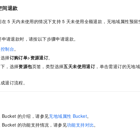
空间退款
间
在
5
天内未使用的情况下支持
5
天未使用全额退款，
无地域属性预留
。
要申请退款时，请按以下步骤申请退款。
本控制台
。
，选择
订购订单>资源退订
。
签下，选择
资源包
页签，类型选择
五天未使用退订
，单击需退订的
无地
完成退订流程。
性
Bucket
的介绍，请参见
无地域属性
Bucket
。
性
Bucket
的功能支持情况，请参见
功能支持对比
。