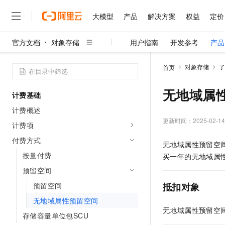
大模型
产品
解决方案
权益
定价
官方文档
对象存储
用户指南
开发参考
产品
大模型
产品
解决方案
权益
定价
云市场
伙伴
服务
了解阿里云
精选产品
精选解决方案
普惠上云
产品定价
精选商城
成为销售伙伴
售前咨询
为什么选择阿里云
千问AI平台
对象存储
了
首页
了解云产品的定价详情
大模型服务平台百炼
千问办公，解锁你的工作
普惠上云 官方力荐
分销伙伴
在线服务
网站建设
什么是云计算
大
大模型服务与应用平台
企业级Agent产品，直接
云服务器38元/年起，超
无地域属
计费基础
咨询伙伴
多端小程序
技术领先
云上成本管理
售后服务
千问大模型
Agency Agents：拥
官方推荐返现计划
大模型
计费概述
大模型
精选产品
精选解决方案
Salesforce 国际版订阅
稳定可靠
管理和优化成本
多元化、高性能、安全可靠
推荐新用户得奖励，单订单
更新时间：
2025-02-14
销售伙伴合作计划
计费项
自助服务
友盟天域
安全合规
人工智能与机器学习
AI
文本生成
无影云电脑
HappyHorse 打造一
云工开物
付费方式
无地域属性预留空
无影生态合作计划
在线服务
观测云
分析师报告
随时随地安全接入的云上超
高校专属算力普惠，学生认
计算
互联网应用开发
按量付费
Qwen3.8-Max
买一年的无地域属
HOT
Salesforce On Alibaba C
工单服务
智能体时代全能旗舰模型
Tuya 物联网平台阿里云
研究报告与白皮书
预留空间
云解析DNS
快速拥有专属 OpenClaw
Consulting Partner 合
大数据
容器
免费试用
短信专区
预留空间
抵扣对象
蓝凌 OA
Qwen3.7-Plus
AI 大模型销售与服务生
现代化应用
存储
天池大赛
能看、能想、能动手的多模
无地域属性预留空间
云原生大数据计算服务 Max
解决方案免费试用 新老
电子合同
无地域属性预留空
面向分析的企业级SaaS模
最高领取价值200元试用
安全
存储容量单位包SCU
网络与CDN
AI 算法大赛
Qwen3-VL-Plus
畅捷通