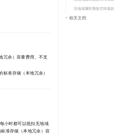
文戏情感细腻自然，动作戏激烈拳拳到肉，实现更强表演能力
支持中英文自由切换，具备更强的噪声鲁棒性
云聚AI 严选权益
SSL 证书
无地域属性预留空间退款
，一键激活高效办公新体验
精选AI产品，从模型到应用全链提效
相关文档
堡垒机
AI 用量加速计划
应用
防火墙
、识别商机，让客服更高效、服务更出色。
新老同享，达量后返
千问办公
主机安全
NEW
的智能体编程平台
一站式AI生产力平台
AI 应用及服务市场
地冗余）容量费用。不支
伶鹊
企业级人与Agent协作平台，接入和调度多个数字员工
智能客服平台，对话机器人、对话分析、智能外呼
AI 应用
的标准存储（本地冗余）
大模型服务平台百炼 - 全妙
大模型
应用创作平台
多模态内容创作工具，已接入 DeepSeek
自然语言处理
数据标注
机器学习
息提取
与 AI 智能体进行实时音视频通话
每小时都可以抵扣无地域
从文本、图片、视频中提取结构化的属性信息
构建支持视频理解的 AI 音视频实时通话应用
的标准存储（本地冗余）容