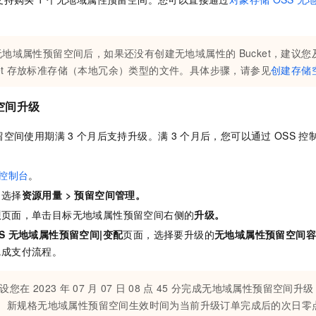
无地域属性预留空间
后，如果还没有创建无地域属性的
Bucket，建议
t
存放标准存储（本地冗余）类型的文件。具体步骤，请参见
创建存储
空间升级
留空间
使用期满
3
个月后支持升级。满
3
个月后，您可以通过
OSS
控
。
控制台
。
，选择
资源用量
>
预留空间管理
。
理
页面，单击目标
无地域属性预留空间
右侧的
升级
。
S
无地域属性预留空间|变配
页面，选择要升级的
无地域属性预留空间
完成支付流程。
设您在
2023
年
07
月
07
日
08
点
45
分完成
无地域属性预留空间
升级
新规格
无地域属性预留空间
生效时间为当前升级订单完成后的次日零