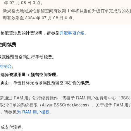
年
07
月
08
日
0
点。
新规格
无地域属性预留空间
有效期
1
年将从当前升级订单完成后的次
即有效期至
2024
年
07
月
08
日
0
点。
规格配置涉及的计费说明，请参见
升配事项介绍
。
空间续费
域属性预留空间
进行手动续费。
控制台
。
，选择
资源用量
>
预留空间管理
。
理
页面，单击目标
无地域属性预留空间
右侧的
续费
。
需通过
RAM
用户进行续费操作，需授予
RAM
用户在费用中心（BSS
取消订单的系统权限（AliyunBSSOrderAccess）。关于授予
RAM
用
，请参见
为
RAM
用户授权
。
完成支付流程。