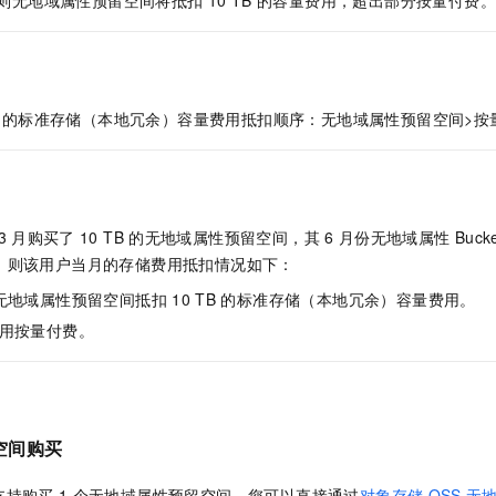
一个 AI 助手
即刻拥有 DeepSeek-R1 满血版
超强辅助，Bol
在企业官网、通讯软件中为客户提供 AI 客服
多种方案随心选，轻松解锁专属 DeepSeek
的标准存储（本地冗余）容量费用抵扣顺序：
无地域属性预留空间
>按
3
月购买了
10 TB
的
无地域属性预留空间
，其
6
月份无地域属性
Buck
TB，则该用户当月的存储费用抵扣情况如下：
无地域属性预留空间
抵扣
10 TB
的标准存储（本地冗余）容量费用。
用按量付费。
空间
购买
支持购买
1
个
无地域属性预留空间
。您可以直接通过
对象存储
OSS
无